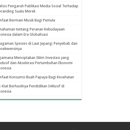
lisis Pengaruh Publikasi Media Sosial Terhadap
branding Suatu Merek
faat Bermain Musik Bagi Pemula
mahaman tentang Peranan Kebudayaan
onesia dalam Era Globalisasi
agaman Spesies di Laut Jepang: Penyebab dan
nsekwensinya
aimana Menciptakan Iklim Investasi yang
dusif dan Akselerasi Pertumbuhan Ekonomi
donesia
nfaat Konsumsi Buah Papaya Bagi Kesehatan
t-Kiat Berhasilnya Pendidikan Inklusif di
donesia