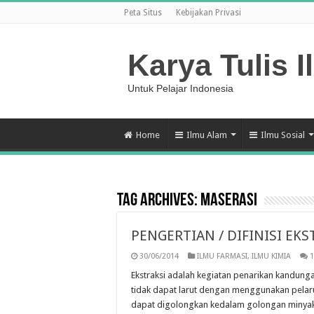
Peta Situs
Kebijakan Privasi
Karya Tulis I
Untuk Pelajar Indonesia
Home
Ilmu Alam
Ilmu Sosial
Tag Archives:
Maserasi
PENGERTIAN / DIFINISI EKS
30/06/2014
ILMU FARMASI
,
ILMU KIMIA
1
Ekstraksi adalah kegiatan penarikan kandunga
tidak dapat larut dengan menggunakan pelaru
dapat digolongkan kedalam golongan minyak at