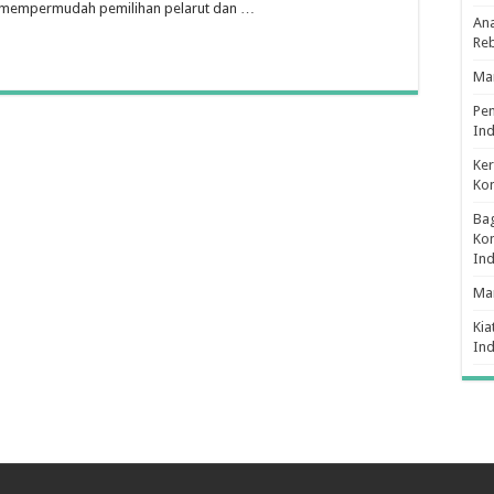
an mempermudah pemilihan pelarut dan …
Ana
Re
Man
Pe
Ind
Ker
Ko
Bag
Kon
In
Ma
Kia
In