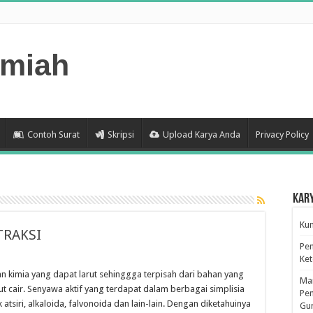
lmiah
Contoh Surat
Skripsi
Upload Karya Anda
Privacy Policy
Kar
Kum
TRAKSI
Pen
Ke
n kimia yang dapat larut sehinggga terpisah dari bahan yang
Man
t cair. Senyawa aktif yang terdapat dalam berbagai simplisia
Pen
siri, alkaloida, falvonoida dan lain-lain. Dengan diketahuinya
Gu