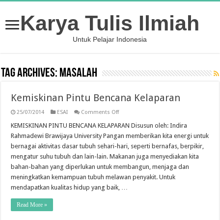
Karya Tulis Ilmiah
Untuk Pelajar Indonesia
Tag Archives:
Masalah
Kemiskinan Pintu Bencana Kelaparan
on
25/07/2014
ESAI
Comments Off
Kemiskinan
Pintu
KEMISKINAN PINTU BENCANA KELAPARAN Disusun oleh: Indira
Bencana
Rahmadewi Brawijaya University Pangan memberikan kita energi untuk
Kelaparan
bernagai aktivitas dasar tubuh sehari-hari, seperti bernafas, berpikir,
mengatur suhu tubuh dan lain-lain. Makanan juga menyediakan kita
bahan-bahan yang diperlukan untuk membangun, menjaga dan
meningkatkan kemampuan tubuh melawan penyakit. Untuk
mendapatkan kualitas hidup yang baik, …
Read More »