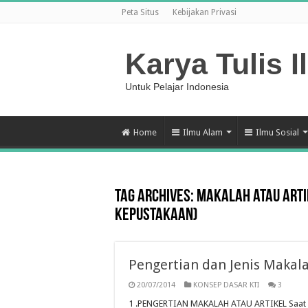
Peta Situs
Kebijakan Privasi
Karya Tulis I
Untuk Pelajar Indonesia
Home
Ilmu Alam
Ilmu Sosial
Tag Archives:
Makalah atau Artik
Kepustakaan)
Pengertian dan Jenis Makalah
20/07/2014
KONSEP DASAR KTI
3
1 .PENGERTIAN MAKALAH ATAU ARTIKEL Saat in