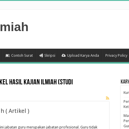
lmiah
Contoh Surat
Skripsi
Upload Karya Anda
Privacy Policy
el Hasil Kajian Ilmiah (Studi
Kar
Kum
Pen
Ke
 ( Artikel )
Man
Pen
Gu
i jabatan guru merupakan jabatan profesional. Guru tidak