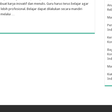
buat karya inovatif dan menulis. Guru harus terus belajar agar
Ana
ebih profesional. Belajar dapat dilakukan secara mandiri
Re
 melalui …
Man
Pe
Ind
Ker
Ko
Bag
Kon
In
Ma
Kia
In