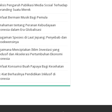
lisis Pengaruh Publikasi Media Sosial Terhadap
branding Suatu Merek
faat Bermain Musik Bagi Pemula
mahaman tentang Peranan Kebudayaan
onesia dalam Era Globalisasi
agaman Spesies di Laut Jepang: Penyebab dan
nsekwensinya
aimana Menciptakan Iklim Investasi yang
dusif dan Akselerasi Pertumbuhan Ekonomi
donesia
nfaat Konsumsi Buah Papaya Bagi Kesehatan
t-Kiat Berhasilnya Pendidikan Inklusif di
donesia