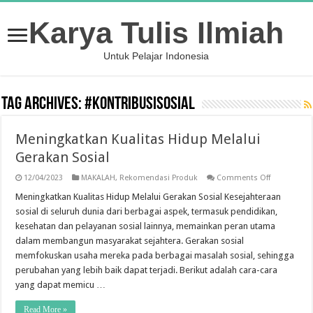
Karya Tulis Ilmiah
Untuk Pelajar Indonesia
Tag Archives:
#kontribusisosial
Meningkatkan Kualitas Hidup Melalui
Gerakan Sosial
on
12/04/2023
MAKALAH
,
Rekomendasi Produk
Comments Off
Meningkatk
Kualitas
Meningkatkan Kualitas Hidup Melalui Gerakan Sosial Kesejahteraan
Hidup
sosial di seluruh dunia dari berbagai aspek, termasuk pendidikan,
Melalui
Gerakan
kesehatan dan pelayanan sosial lainnya, memainkan peran utama
Sosial
dalam membangun masyarakat sejahtera. Gerakan sosial
memfokuskan usaha mereka pada berbagai masalah sosial, sehingga
perubahan yang lebih baik dapat terjadi. Berikut adalah cara-cara
yang dapat memicu …
Read More »