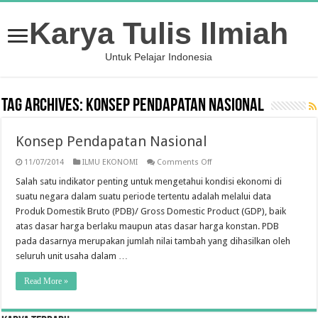
Karya Tulis Ilmiah
Untuk Pelajar Indonesia
Tag Archives:
Konsep Pendapatan Nasional
Konsep Pendapatan Nasional
on
11/07/2014
ILMU EKONOMI
Comments Off
Konsep
Pendapatan
Salah satu indikator penting untuk mengetahui kondisi ekonomi di
Nasional
suatu negara dalam suatu periode tertentu adalah melalui data
Produk Domestik Bruto (PDB)/ Gross Domestic Product (GDP), baik
atas dasar harga berlaku maupun atas dasar harga konstan. PDB
pada dasarnya merupakan jumlah nilai tambah yang dihasilkan oleh
seluruh unit usaha dalam …
Read More »