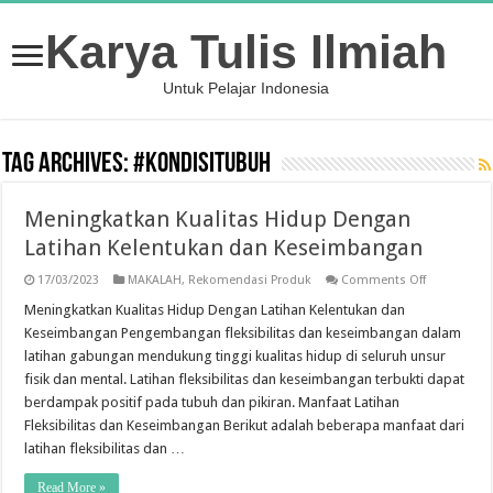
Karya Tulis Ilmiah
Untuk Pelajar Indonesia
Tag Archives:
#kondisiTubuh
Meningkatkan Kualitas Hidup Dengan
Latihan Kelentukan dan Keseimbangan
on
17/03/2023
MAKALAH
,
Rekomendasi Produk
Comments Off
Meningkatk
Kualitas
Meningkatkan Kualitas Hidup Dengan Latihan Kelentukan dan
Hidup
Keseimbangan Pengembangan fleksibilitas dan keseimbangan dalam
Dengan
Latihan
latihan gabungan mendukung tinggi kualitas hidup di seluruh unsur
Kelentukan
fisik dan mental. Latihan fleksibilitas dan keseimbangan terbukti dapat
dan
Keseimban
berdampak positif pada tubuh dan pikiran. Manfaat Latihan
Fleksibilitas dan Keseimbangan Berikut adalah beberapa manfaat dari
latihan fleksibilitas dan …
Read More »