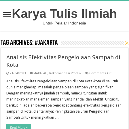
Karya Tulis Ilmiah
Untuk Pelajar Indonesia
Tag Archives:
#Jakarta
Analisis Efektivitas Pengelolaan Sampah di
Kota
on
21/04/2023
MAKALAH
,
Rekomendasi Produk
Comments Off
Analisis
Efektivitas
Analisis Efektivitas Pengelolaan Sampah di Kota Kota-kota di seluruh
Pengelolaa
dunia menghadapi masalah pengelolaan sampah yang signifikan.
Sampah
di
Dengan meningkatnya jumlah sampah, muncul tuntutan untuk
Kota
meningkatkan manajemen sampah yang handal dan efektif. Untuk itu,
berikut ini adalah beberapa pendapat tentang efektivitas pengelolaan
sampah di kota, diantaranya: Peningkatan Saluran Pengelolaan
Sampah Untuk meningkatkan …
Read More »