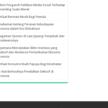
lisis Pengaruh Publikasi Media Sosial Terhadap
branding Suatu Merek
faat Bermain Musik Bagi Pemula
mahaman tentang Peranan Kebudayaan
onesia dalam Era Globalisasi
agaman Spesies di Laut Jepang: Penyebab dan
nsekwensinya
aimana Menciptakan Iklim Investasi yang
dusif dan Akselerasi Pertumbuhan Ekonomi
donesia
nfaat Konsumsi Buah Papaya Bagi Kesehatan
t-Kiat Berhasilnya Pendidikan Inklusif di
donesia