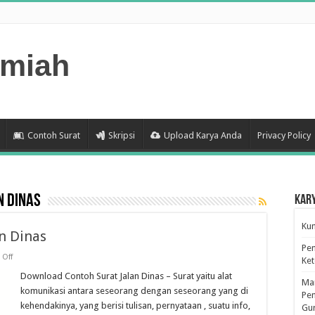
lmiah
Contoh Surat
Skripsi
Upload Karya Anda
Privacy Policy
n dinas
Kar
Kum
n Dinas
Pen
on
Off
Ke
Download
Contoh
Download Contoh Surat Jalan Dinas – Surat yaitu alat
Man
Surat
komunikasi antara seseorang dengan seseorang yang di
Jalan
Pen
Dinas
kehendakinya, yang berisi tulisan, pernyataan , suatu info,
Gu