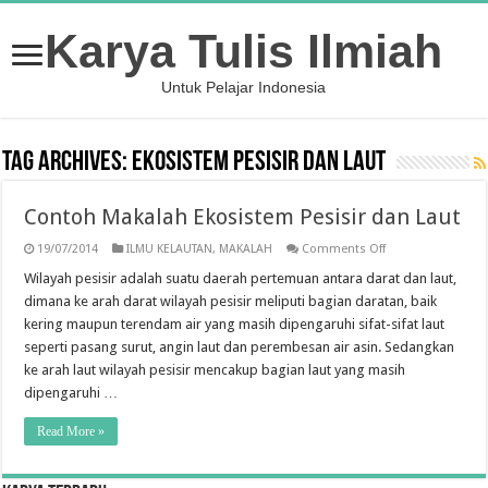
Karya Tulis Ilmiah
Untuk Pelajar Indonesia
Tag Archives:
Ekosistem Pesisir dan Laut
Contoh Makalah Ekosistem Pesisir dan Laut
on
19/07/2014
ILMU KELAUTAN
,
MAKALAH
Comments Off
Contoh
Makalah
Wilayah pesisir adalah suatu daerah pertemuan antara darat dan laut,
Ekosistem
dimana ke arah darat wilayah pesisir meliputi bagian daratan, baik
Pesisir
dan
kering maupun terendam air yang masih dipengaruhi sifat-sifat laut
Laut
seperti pasang surut, angin laut dan perembesan air asin. Sedangkan
ke arah laut wilayah pesisir mencakup bagian laut yang masih
dipengaruhi …
Read More »