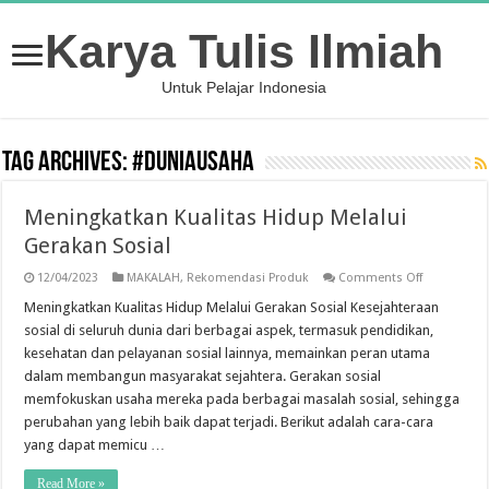
Karya Tulis Ilmiah
Untuk Pelajar Indonesia
Tag Archives:
#duniausaha
Meningkatkan Kualitas Hidup Melalui
Gerakan Sosial
on
12/04/2023
MAKALAH
,
Rekomendasi Produk
Comments Off
Meningkatk
Kualitas
Meningkatkan Kualitas Hidup Melalui Gerakan Sosial Kesejahteraan
Hidup
sosial di seluruh dunia dari berbagai aspek, termasuk pendidikan,
Melalui
Gerakan
kesehatan dan pelayanan sosial lainnya, memainkan peran utama
Sosial
dalam membangun masyarakat sejahtera. Gerakan sosial
memfokuskan usaha mereka pada berbagai masalah sosial, sehingga
perubahan yang lebih baik dapat terjadi. Berikut adalah cara-cara
yang dapat memicu …
Read More »