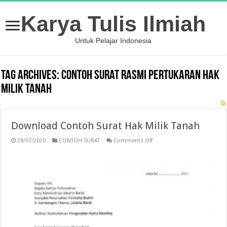
Karya Tulis Ilmiah
Untuk Pelajar Indonesia
Tag Archives:
contoh surat rasmi pertukaran hak
milik tanah
Download Contoh Surat Hak Milik Tanah
on
28/07/2020
CONTOH SURAT
Comments Off
Download
Contoh
Surat
Hak
Milik
Tanah