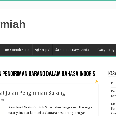
lmiah
Contoh Surat
Skripsi
Upload Karya Anda
Privacy Policy
n pengiriman barang dalam bahasa inggris
Kar
Kum
Pen
at Jalan Pengiriman Barang
Ke
on
Off
Download
Man
Gratis
Download Gratis Contoh Surat Jalan Pengiriman Barang –
Pen
Contoh
Surat yaitu alat komunikasi antara seseorang dengan
Gu
Surat