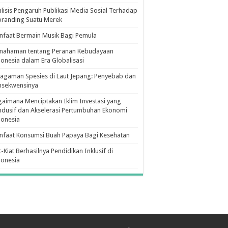
lisis Pengaruh Publikasi Media Sosial Terhadap
branding Suatu Merek
faat Bermain Musik Bagi Pemula
mahaman tentang Peranan Kebudayaan
onesia dalam Era Globalisasi
agaman Spesies di Laut Jepang: Penyebab dan
nsekwensinya
aimana Menciptakan Iklim Investasi yang
dusif dan Akselerasi Pertumbuhan Ekonomi
donesia
nfaat Konsumsi Buah Papaya Bagi Kesehatan
t-Kiat Berhasilnya Pendidikan Inklusif di
donesia