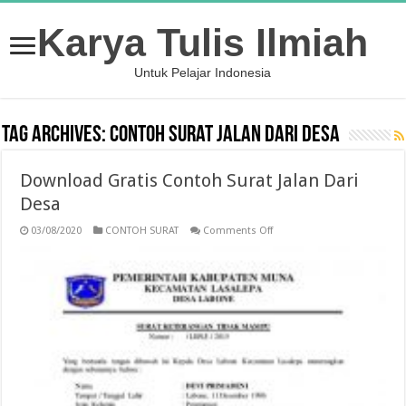
Karya Tulis Ilmiah
Untuk Pelajar Indonesia
Tag Archives:
contoh surat jalan dari desa
Download Gratis Contoh Surat Jalan Dari
Desa
on
03/08/2020
CONTOH SURAT
Comments Off
Download
Gratis
Contoh
Surat
Jalan
Dari
Desa