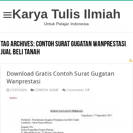
Karya Tulis Ilmiah
Untuk Pelajar Indonesia
Tag Archives:
contoh surat gugatan wanprestasi
jual beli tanah
Download Gratis Contoh Surat Gugatan
Wanprestasi
on
27/07/2020
CONTOH SURAT
Comments Off
Download
Gratis
Contoh
Surat
Gugatan
Wanprestasi