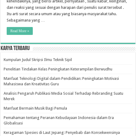
kehendakinya, yang berisi artikel, pernyataan , suatu kabar, keinginan,
dan reaksi yang sesuai dengan harapan dari penulis surat tersebut .
Itu arti surat secara umum atau yang biasanya masyarakat tahu.
Sebagaimana yang …
Read More »
Karya Terbaru
Kumpulan Judul Skripsi Ilmu Teknik Sipil
Penelitian Tindakan Kelas Peningkatan Keterampilan Berwudhu
Manfaat Teknologi Digital dalam Pendidikan: Peningkatan Motivasi
Mahasiswa dan Kreativitas Guru
Analisis Pengaruh Publikasi Media Sosial Terhadap Rebranding Suatu
Merek
Manfaat Bermain Musik Bagi Pemula
Pemahaman tentang Peranan Kebudayaan Indonesia dalam Era
Globalisasi
Keragaman Spesies di Laut Jepang: Penyebab dan Konsekwensinya