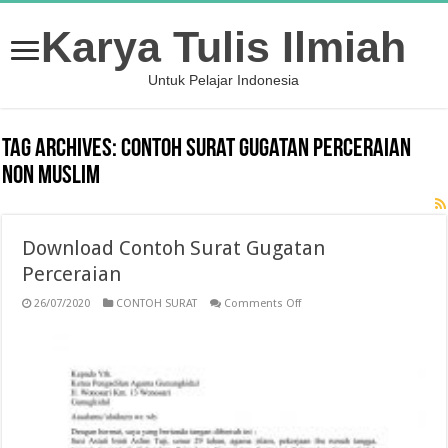
Karya Tulis Ilmiah
Untuk Pelajar Indonesia
Tag Archives:
contoh surat gugatan perceraian
non muslim
Download Contoh Surat Gugatan
Perceraian
on
26/07/2020
CONTOH SURAT
Comments Off
Download
Contoh
Surat
Gugatan
Perceraian