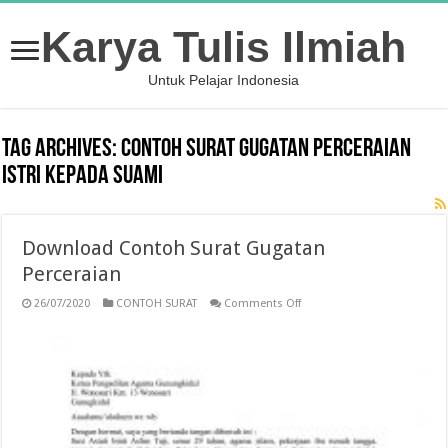
Karya Tulis Ilmiah
Untuk Pelajar Indonesia
Tag Archives:
contoh surat gugatan perceraian
istri kepada suami
Download Contoh Surat Gugatan
Perceraian
on
26/07/2020
CONTOH SURAT
Comments Off
Download
Contoh
Surat
Gugatan
Perceraian