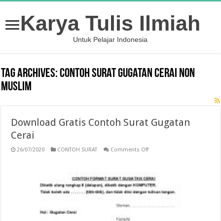
Karya Tulis Ilmiah
Untuk Pelajar Indonesia
Tag Archives:
contoh surat gugatan cerai non
muslim
Download Gratis Contoh Surat Gugatan
Cerai
on
26/07/2020
CONTOH SURAT
Comments Off
Download
Gratis
Contoh
Surat
Gugatan
Cerai