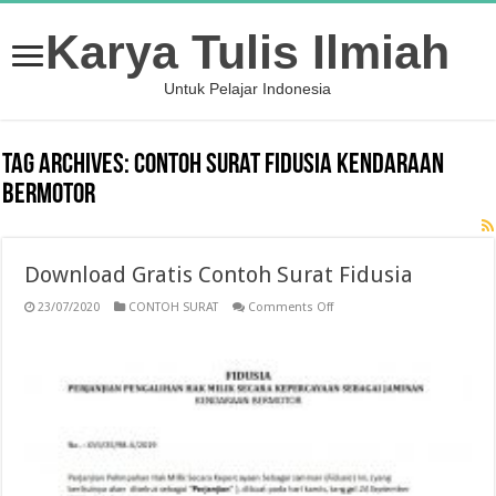
Karya Tulis Ilmiah
Untuk Pelajar Indonesia
Tag Archives:
contoh surat fidusia kendaraan
bermotor
Download Gratis Contoh Surat Fidusia
on
23/07/2020
CONTOH SURAT
Comments Off
Download
Gratis
Contoh
Surat
Fidusia