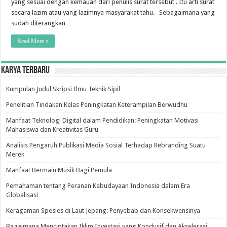
yang sesuai dengan kemauan dari penulis surat tersebut . Itu arti surat
secara lazim atau yang lazimnya masyarakat tahu. Sebagaimana yang
sudah diterangkan …
Read More »
Karya Terbaru
Kumpulan Judul Skripsi Ilmu Teknik Sipil
Penelitian Tindakan Kelas Peningkatan Keterampilan Berwudhu
Manfaat Teknologi Digital dalam Pendidikan: Peningkatan Motivasi
Mahasiswa dan Kreativitas Guru
Analisis Pengaruh Publikasi Media Sosial Terhadap Rebranding Suatu
Merek
Manfaat Bermain Musik Bagi Pemula
Pemahaman tentang Peranan Kebudayaan Indonesia dalam Era
Globalisasi
Keragaman Spesies di Laut Jepang: Penyebab dan Konsekwensinya
Bagaimana Menciptakan Iklim Investasi yang Kondusif dan Akselerasi