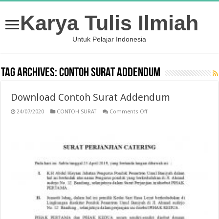
Karya Tulis Ilmiah
Untuk Pelajar Indonesia
Tag Archives:
contoh surat addendum
Download Contoh Surat Addendum
on
24/07/2020
CONTOH SURAT
Comments Off
Download
Contoh
Surat
Addendum