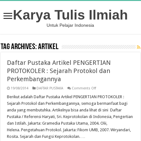
Karya Tulis Ilmiah
Untuk Pelajar Indonesia
Tag Archives:
Artikel
Daftar Pustaka Artikel PENGERTIAN
PROTOKOLER : Sejarah Protokol dan
Perkembangannya
on
19/08/2014
DAFTAR PUSTAKA
Comments Off
Daftar
Pustaka
Berikut adalah Daftar Pustaka Artikel PENGERTIAN PROTOKOLER :
Artikel
Sejarah Protokol dan Perkembangannya, semoga bermanfaat bagi
PENGERTIAN
PROTOKOLER
anda yang membutuhka. Artikelnya bisa anda lihat di sini Daftar
:
Pustaka / Referensi Haryati, Sri. Keprotokolan di Indonesia, Pengertian
Sejarah
Protokol
dan Istilah. Jakarta: Gramedia Pustaka Utama, 2004. Olii,
dan
Perkembangannya
Helena. Pengetahuan Protokol. Jakarta: Fikom UMB, 2007. Wiryandari,
Rosita. Sejarah dan Fungsi Keprotokolan. …