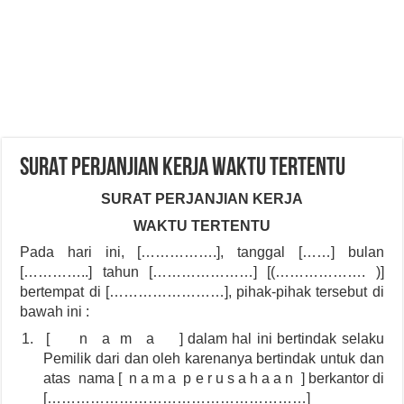
SURAT PERJANJIAN KERJA WAKTU TERTENTU
SURAT PERJANJIAN KERJA
WAKTU TERTENTU
Pada hari ini, […………….], tanggal [……] bulan
[…………..] tahun […………………] [(………………. )]
bertempat di [……………………], pihak-pihak tersebut di
bawah ini :
1.
[ n a m a ] dalam hal ini bertindak selaku
Pemilik dari dan oleh karenanya bertindak untuk dan
atas nama [ n a m a p e r u s a h a a n ] berkantor di
[………………………………………………]