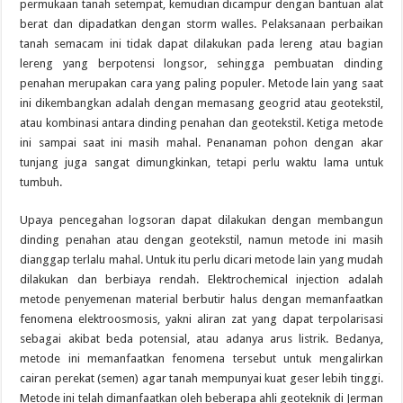
permukaan tanah setempat, kemudian dicampur dengan bantuan alat
berat dan dipadatkan dengan storm walles. Pelaksanaan perbaikan
tanah semacam ini tidak dapat dilakukan pada lereng atau bagian
lereng yang berpotensi longsor, sehingga pembuatan dinding
penahan merupakan cara yang paling populer. Metode lain yang saat
ini dikembangkan adalah dengan memasang geogrid atau geotekstil,
atau kombinasi antara dinding penahan dan geotekstil. Ketiga metode
ini sampai saat ini masih mahal. Penanaman pohon dengan akar
tunjang juga sangat dimungkinkan, tetapi perlu waktu lama untuk
tumbuh.
Upaya pencegahan logsoran dapat dilakukan dengan membangun
dinding penahan atau dengan geotekstil, namun metode ini masih
dianggap terlalu mahal. Untuk itu perlu dicari metode lain yang mudah
dilakukan dan berbiaya rendah. Elektrochemical injection adalah
metode penyemenan material berbutir halus dengan memanfaatkan
fenomena elektroosmosis, yakni aliran zat yang dapat terpolarisasi
sebagai akibat beda potensial, atau adanya arus listrik. Bedanya,
metode ini memanfaatkan fenomena tersebut untuk mengalirkan
cairan perekat (semen) agar tanah mempunyai kuat geser lebih tinggi.
Metode ini telah dimanfaatkan oleh beberapa ahli geoteknik di Jerman