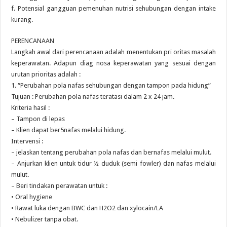
f. Potensial gangguan pemenuhan nutrisi sehubungan dengan intake
kurang.
PERENCANAAN
Langkah awal dari perencanaan adalah menentukan pri oritas masalah
keperawatan. Adapun diag nosa keperawatan yang sesuai dengan
urutan prioritas adalah :
1. “Perubahan pola nafas sehubungan dengan tampon pada hidung”
Tujuan : Perubahan pola nafas teratasi dalam 2 x 24 jam.
Kriteria hasil :
– Tampon di lepas
– Klien dapat ber5nafas melalui hidung.
Intervensi :
– jelaskan tentang perubahan pola nafas dan bernafas melalui mulut.
– Anjurkan klien untuk tidur ½ duduk (semi fowler) dan nafas melalui
mulut.
– Beri tindakan perawatan untuk :
• Oral hygiene
• Rawat luka dengan BWC dan H2O2 dan xylocain/LA
• Nebulizer tanpa obat.