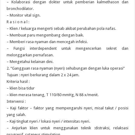
– Kolaborasi dengan dokter untuk pemberian kalmethason dan
bronchodilator.
– Monitor vital sign.
R a s i o n a l :
– Klien / keluarga mengerti sebab akibat perubahan pola nafas.
– Membuat paru mengembang dengan baik.
– Memberi rasa nyaman dan mencegah infeksi.
– Fungsi interdependent untuk mengencerkan sekret dan
melonggarkan pernafasan.
– Mengetahui kelainan dini.
2. “Gangguan rasa nyaman (nyeri) sehubungan dengan luka operasi”
Tujuan : nyeri berkurang dalam 2 x 24 jam.
Kriteria hasil :
– klien bisa tidur
– klien merasa tenang, T 110/80 mmHg, N 88 x/menit.
Intervensi :
– Kaji faktor – faktor yang mempengaruhi nyeri, misal takut / posisi
yang salah.
– Kaji tingkat nyeri / lokasi nyeri / intensitas nyeri.
– Anjurkan klien untuk menggunakan teknik :distraksi, relaksasi
progresif, cutaneus stimulation.