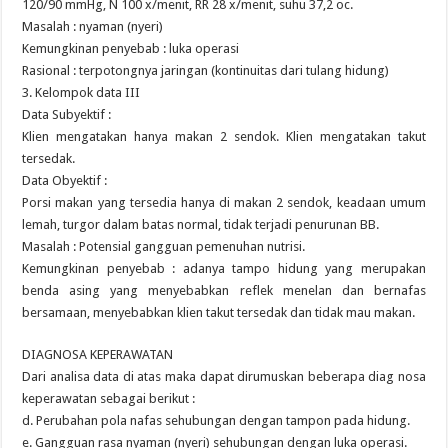
120/90 mmHg, N 100 x/menit, RR 28 x/menit, suhu 37,2 oc.
Masalah : nyaman (nyeri)
Kemungkinan penyebab : luka operasi
Rasional : terpotongnya jaringan (kontinuitas dari tulang hidung)
3. Kelompok data III
Data Subyektif :
Klien mengatakan hanya makan 2 sendok. Klien mengatakan takut
tersedak.
Data Obyektif :
Porsi makan yang tersedia hanya di makan 2 sendok, keadaan umum
lemah, turgor dalam batas normal, tidak terjadi penurunan BB.
Masalah : Potensial gangguan pemenuhan nutrisi.
Kemungkinan penyebab : adanya tampo hidung yang merupakan
benda asing yang menyebabkan reflek menelan dan bernafas
bersamaan, menyebabkan klien takut tersedak dan tidak mau makan.
DIAGNOSA KEPERAWATAN
Dari analisa data di atas maka dapat dirumuskan beberapa diag nosa
keperawatan sebagai berikut :
d. Perubahan pola nafas sehubungan dengan tampon pada hidung.
e. Gangguan rasa nyaman (nyeri) sehubungan dengan luka operasi.