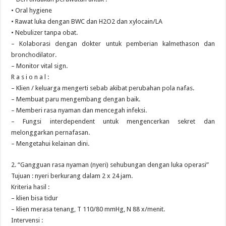
• Oral hygiene
• Rawat luka dengan BWC dan H2O2 dan xylocain/LA
• Nebulizer tanpa obat.
– Kolaborasi dengan dokter untuk pemberian kalmethason dan
bronchodilator.
– Monitor vital sign.
R a s i o n a l :
– Klien / keluarga mengerti sebab akibat perubahan pola nafas.
– Membuat paru mengembang dengan baik.
– Memberi rasa nyaman dan mencegah infeksi.
– Fungsi interdependent untuk mengencerkan sekret dan
melonggarkan pernafasan.
– Mengetahui kelainan dini.
2. “Gangguan rasa nyaman (nyeri) sehubungan dengan luka operasi”
Tujuan : nyeri berkurang dalam 2 x 24 jam.
Kriteria hasil :
– klien bisa tidur
– klien merasa tenang, T 110/80 mmHg, N 88 x/menit.
Intervensi :