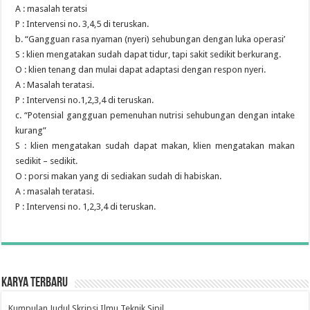
A : masalah teratsi
P : Intervensi no. 3,4,5 di teruskan.
b. “Gangguan rasa nyaman (nyeri) sehubungan dengan luka operasi’
S : klien mengatakan sudah dapat tidur, tapi sakit sedikit berkurang.
O : klien tenang dan mulai dapat adaptasi dengan respon nyeri.
A : Masalah teratasi.
P : Intervensi no.1,2,3,4 di teruskan.
c. “Potensial gangguan pemenuhan nutrisi sehubungan dengan intake
kurang”
S : klien mengatakan sudah dapat makan, klien mengatakan makan
sedikit – sedikit.
O : porsi makan yang di sediakan sudah di habiskan.
A : masalah teratasi.
P : Intervensi no. 1,2,3,4 di teruskan.
Karya Terbaru
Kumpulan Judul Skripsi Ilmu Teknik Sipil