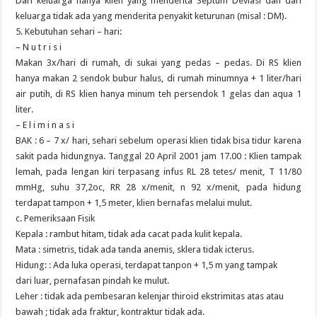
Dari keluarga hanya klien yang menderita Septum Deviasi dan dari
keluarga tidak ada yang menderita penyakit keturunan (misal : DM).
5. Kebutuhan sehari – hari:
– N u t r i s i
Makan 3x/hari di rumah, di sukai yang pedas – pedas. Di RS klien
hanya makan 2 sendok bubur halus, di rumah minumnya + 1 liter/hari
air putih, di RS klien hanya minum teh persendok 1 gelas dan aqua 1
liter.
– E l i m i n a s i
BAK : 6 – 7 x/ hari, sehari sebelum operasi klien tidak bisa tidur karena
sakit pada hidungnya. Tanggal 20 April 2001 jam 17.00 : Klien tampak
lemah, pada lengan kiri terpasang infus RL 28 tetes/ menit, T 11/80
mmHg, suhu 37,2oc, RR 28 x/menit, n 92 x/menit, pada hidung
terdapat tampon + 1,5 meter, klien bernafas melalui mulut.
c. Pemeriksaan Fisik
Kepala : rambut hitam, tidak ada cacat pada kulit kepala.
Mata : simetris, tidak ada tanda anemis, sklera tidak icterus.
Hidung: : Ada luka operasi, terdapat tanpon + 1,5 m yang tampak
dari luar, pernafasan pindah ke mulut.
Leher : tidak ada pembesaran kelenjar thiroid ekstrimitas atas atau
bawah ; tidak ada fraktur, kontraktur tidak ada.