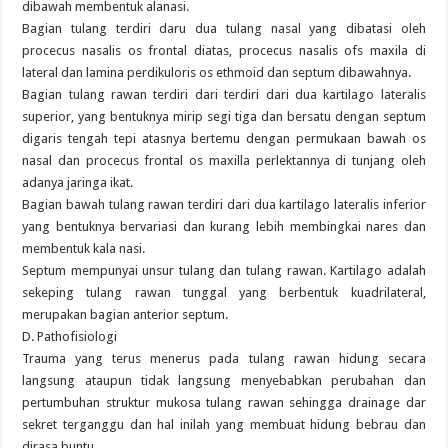
dibawah membentuk alanasi.
Bagian tulang terdiri daru dua tulang nasal yang dibatasi oleh
procecus nasalis os frontal diatas, procecus nasalis ofs maxila di
lateral dan lamina perdikuloris os ethmoid dan septum dibawahnya.
Bagian tulang rawan terdiri dari terdiri dari dua kartilago lateralis
superior, yang bentuknya mirip segi tiga dan bersatu dengan septum
digaris tengah tepi atasnya bertemu dengan permukaan bawah os
nasal dan procecus frontal os maxilla perlektannya di tunjang oleh
adanya jaringa ikat.
Bagian bawah tulang rawan terdiri dari dua kartilago lateralis inferior
yang bentuknya bervariasi dan kurang lebih membingkai nares dan
membentuk kala nasi.
Septum mempunyai unsur tulang dan tulang rawan. Kartilago adalah
sekeping tulang rawan tunggal yang berbentuk kuadrilateral,
merupakan bagian anterior septum.
D. Pathofisiologi
Trauma yang terus menerus pada tulang rawan hidung secara
langsung ataupun tidak langsung menyebabkan perubahan dan
pertumbuhan struktur mukosa tulang rawan sehingga drainage dar
sekret terganggu dan hal inilah yang membuat hidung bebrau dan
dirasa buntu.