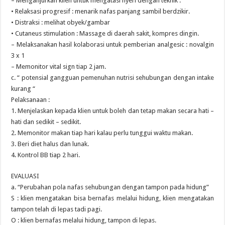
– Menganjurkan klien untuk mengatasi nyeri dengan teknik :
• Relaksasi progresif : menarik nafas panjang sambil berdzikir.
• Distraksi : melihat obyek/gambar
• Cutaneus stimulation : Massage di daerah sakit, kompres dingin.
– Melaksanakan hasil kolaborasi untuk pemberian analgesic : novalgin
3 x 1
– Memonitor vital sign tiap 2 jam.
c. “ potensial gangguan pemenuhan nutrisi sehubungan dengan intake
kurang “
Pelaksanaan :
1. Menjelaskan kepada klien untuk boleh dan tetap makan secara hati –
hati dan sedikit – sedikit.
2. Memonitor makan tiap hari kalau perlu tunggui waktu makan.
3. Beri diet halus dan lunak.
4. Kontrol BB tiap 2 hari.
EVALUASI
a. “Perubahan pola nafas sehubungan dengan tampon pada hidung”
S : klien mengatakan bisa bernafas melalui hidung, klien mengatakan
tampon telah di lepas tadi pagi.
O : klien bernafas melalui hidung, tampon di lepas.