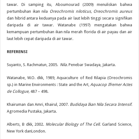
tawar. Di samping itu, Aboumourad (2009) menuliskan bahwa
pertumbuhan ikan nila
Oreochromis niloticus, Oreochromis aureus
dan hibrid antara keduanya pada air laut lebih tinggi secara signifikan
daripada di air tawar. Watanabe (1997) mengatakan bahwa
kemampuan pertumbuhan ikan nila merah florida di air payau dan air
laut lebih cepat daripada di air tawar.
REFERENSI
Suyanto, S. Rachmatun, 2005.
Nila.
Penebar Swadaya, Jakarta.
Watanabe, W.O. dkk, 1989, Aquaculture of Red Rilapia (Oreochromis
sp.) in Marine Environments : State and the Art,
Aquacop Ifremer Actes
de Collogue,
487 – 498.
Khairuman dan Amri, Khairul, 2007.
Budidaya Ikan Nila Secara Intensif.
Agromedia Pustaka, Jakarta.
Alberts, B dkk, 2002.
Molecular Biology of The Cell
. Garland Science,
New York danLondon.