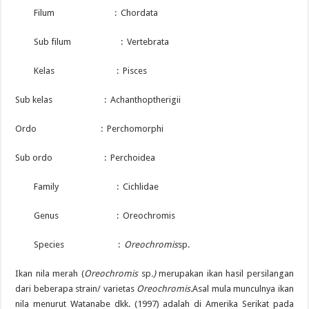
Filum : Chordata
Sub filum : Vertebrata
Kelas : Pisces
Sub kelas : Achanthoptherigii
Ordo : Perchomorphi
Sub ordo : Perchoidea
Family : Cichlidae
Genus : Oreochromis
Species :
Oreochromis
sp.
Ikan nila merah (
Oreochromis
sp
.)
merupakan ikan hasil persilangan
dari beberapa strain/ varietas
Oreochromis.
Asal mula munculnya ikan
nila menurut Watanabe dkk. (1997) adalah di Amerika Serikat pada