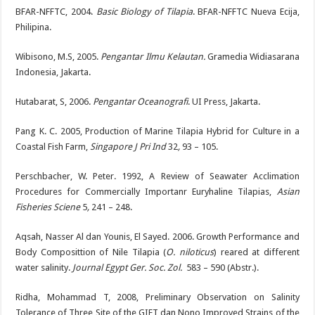
BFAR-NFFTC, 2004.
Basic Biology of Tilapia
. BFAR-NFFTC Nueva Ecija,
Philipina.
Wibisono, M.S, 2005.
Pengantar Ilmu Kelautan.
Gramedia Widiasarana
Indonesia, Jakarta.
Hutabarat, S, 2006.
Pengantar Oceanografi
. UI Press, Jakarta.
Pang K. C. 2005, Production of Marine Tilapia Hybrid for Culture in a
Coastal Fish Farm,
Singapore J Pri Ind
32
,
93 – 105.
Perschbacher, W. Peter. 1992, A Review of Seawater Acclimation
Procedures for Commercially Importanr Euryhaline Tilapias,
Asian
Fisheries Sciene
5
,
241 – 248.
Aqsah, Nasser Al dan Younis, El Sayed. 2006. Growth Performance and
Body Composittion of Nile Tilapia (
O. niloticus
) reared at different
water salinity.
Journal Egypt Ger. Soc. Zol.
583 – 590 (Abstr.).
Ridha, Mohammad T, 2008, Preliminary Observation on Salinity
Tolerance of Three Site of the GIFT dan Nono Improved Strains of the