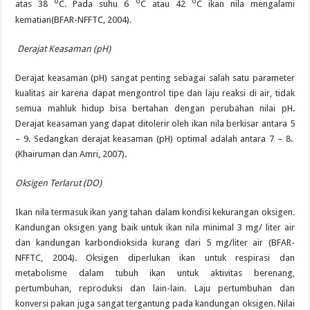
o
o
o
atas 38
C. Pada suhu 6
C atau 42
C ikan nila mengalami
kematian(BFAR-NFFTC, 2004).
Derajat Keasaman (pH)
Derajat keasaman (pH) sangat penting sebagai salah satu parameter
kualitas air karena dapat mengontrol tipe dan laju reaksi di air, tidak
semua mahluk hidup bisa bertahan dengan perubahan nilai pH.
Derajat keasaman yang dapat ditolerir oleh ikan nila berkisar antara 5
– 9. Sedangkan derajat keasaman (pH) optimal adalah antara 7 – 8.
(Khairuman dan Amri, 2007).
Oksigen Terlarut (DO)
Ikan nila termasuk ikan yang tahan dalam kondisi kekurangan oksigen.
Kandungan oksigen yang baik untuk ikan nila minimal 3 mg/ liter air
dan kandungan karbondioksida kurang dari 5 mg/liter air (BFAR-
NFFTC, 2004). Oksigen diperlukan ikan untuk respirasi dan
metabolisme dalam tubuh ikan untuk aktivitas berenang,
pertumbuhan, reproduksi dan lain-lain. Laju pertumbuhan dan
konversi pakan juga sangat tergantung pada kandungan oksigen. Nilai