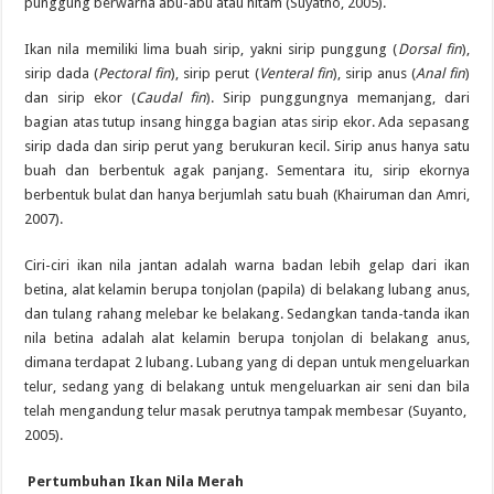
punggung berwarna abu-abu atau hitam (Suyatno, 2005).
Ikan nila memiliki lima buah sirip, yakni sirip punggung (
Dorsal fin
),
sirip dada (
Pectoral fin
), sirip perut (
Venteral fin
), sirip anus (
Anal fin
)
dan sirip ekor (
Caudal fin
). Sirip punggungnya memanjang, dari
bagian atas tutup insang hingga bagian atas sirip ekor. Ada sepasang
sirip dada dan sirip perut yang berukuran kecil. Sirip anus hanya satu
buah dan berbentuk agak panjang. Sementara itu, sirip ekornya
berbentuk bulat dan hanya berjumlah satu buah (Khairuman dan Amri,
2007).
Ciri-ciri ikan nila jantan adalah warna badan lebih gelap dari ikan
betina, alat kelamin berupa tonjolan (papila) di belakang lubang anus,
dan tulang rahang melebar ke belakang. Sedangkan tanda-tanda ikan
nila betina adalah alat kelamin berupa tonjolan di belakang anus,
dimana terdapat 2 lubang. Lubang yang di depan untuk mengeluarkan
telur, sedang yang di belakang untuk mengeluarkan air seni dan bila
telah mengandung telur masak perutnya tampak membesar (Suyanto,
2005).
Pertumbuhan Ikan Nila Merah