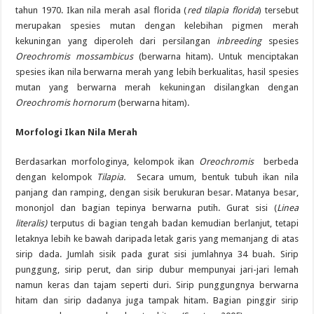
tahun 1970. Ikan nila merah asal florida (
red tilapia florida
) tersebut
merupakan spesies mutan dengan kelebihan pigmen merah
kekuningan yang diperoleh dari persilangan
inbreeding
spesies
Oreochromis mossambicus
(berwarna hitam). Untuk menciptakan
spesies ikan nila berwarna merah yang lebih berkualitas, hasil spesies
mutan yang berwarna merah kekuningan disilangkan dengan
Oreochromis hornorum
(berwarna hitam).
Morfologi Ikan Nila Merah
Berdasarkan morfologinya, kelompok ikan
Oreochromis
berbeda
dengan kelompok
Ti
l
apia.
Secara umum, bentuk tubuh ikan nila
panjang dan ramping, dengan sisik berukuran besar. Matanya besar,
mononjol dan bagian tepinya berwarna putih. Gurat sisi (
Linea
literalis)
terputus di bagian tengah badan kemudian berlanjut, tetapi
letaknya lebih ke bawah daripada letak garis yang memanjang di atas
sirip dada. Jumlah sisik pada gurat sisi jumlahnya 34 buah. Sirip
punggung, sirip perut, dan sirip dubur mempunyai jari-jari lemah
namun keras dan tajam seperti duri. Sirip punggungnya berwarna
hitam dan sirip dadanya juga tampak hitam. Bagian pinggir sirip