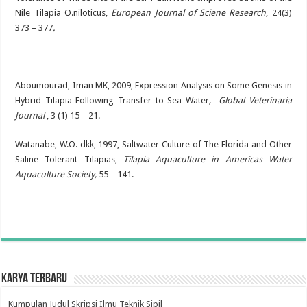
Nile Tilapia O.niloticus,
European Journal of Sciene Research
, 24(3)
373 – 377
.
Aboumourad, Iman MK, 2009, Expression Analysis on Some Genesis in
Hybrid Tilapia Following Transfer to Sea Water
, Global Veterinaria
Journal
, 3 (1) 15 – 21.
Watanabe, W.O. dkk, 1997, Saltwater Culture of The Florida and Other
Saline Tolerant Tilapias,
Tilapia Aquaculture in Americas Water
Aquaculture Society,
55 – 141.
Karya Terbaru
Kumpulan Judul Skripsi Ilmu Teknik Sipil