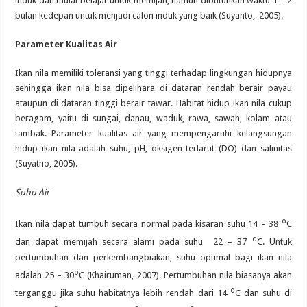
induk dan mulai belajar untuk memijah, namun dibutuhkan waktu 1 – 2
bulan kedepan untuk menjadi calon induk yang baik (Suyanto, 2005).
Parameter Kualitas Air
Ikan nila memiliki toleransi yang tinggi terhadap lingkungan hidupnya
sehingga ikan nila bisa dipelihara di dataran rendah berair payau
ataupun di dataran tinggi berair tawar. Habitat hidup ikan nila cukup
beragam, yaitu di sungai, danau, waduk, rawa, sawah, kolam atau
tambak. Parameter kualitas air yang mempengaruhi kelangsungan
hidup ikan nila adalah suhu, pH, oksigen terlarut (DO) dan salinitas
(Suyatno, 2005).
Suhu Air
o
Ikan nila dapat tumbuh secara normal pada kisaran suhu 14 – 38
C
o
dan dapat memijah secara alami pada suhu 22 – 37
C. Untuk
pertumbuhan dan perkembangbiakan, suhu optimal bagi ikan nila
o
adalah 25 – 30
C (Khairuman, 2007). Pertumbuhan nila biasanya akan
o
terganggu jika suhu habitatnya lebih rendah dari 14
C dan suhu di