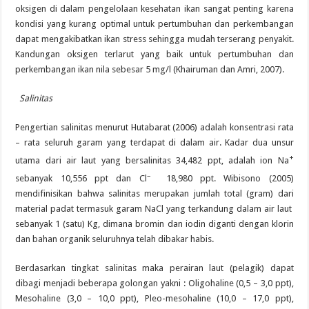
oksigen di dalam pengelolaan kesehatan ikan sangat penting karena
kondisi yang kurang optimal untuk pertumbuhan dan perkembangan
dapat mengakibatkan ikan stress sehingga mudah terserang penyakit.
Kandungan oksigen terlarut yang baik untuk pertumbuhan dan
perkembangan ikan nila sebesar 5 mg/l (Khairuman dan Amri, 2007).
Salinitas
Pengertian salinitas menurut Hutabarat (2006) adalah konsentrasi rata
– rata seluruh garam yang terdapat di dalam air. Kadar dua unsur
+
utama dari air laut yang bersalinitas 34,482 ppt, adalah ion Na
–
sebanyak 10,556 ppt dan Cl­
18,980 ppt. Wibisono (2005)
mendifinisikan bahwa salinitas merupakan jumlah total (gram) dari
material padat termasuk garam NaCl yang terkandung dalam air laut
sebanyak 1 (satu) Kg, dimana bromin dan iodin diganti dengan klorin
dan bahan organik seluruhnya telah dibakar habis.
Berdasarkan tingkat salinitas maka perairan laut (pelagik) dapat
dibagi menjadi beberapa golongan yakni : Oligohaline (0,5 – 3,0 ppt),
Mesohaline (3,0 – 10,0 ppt), Pleo-mesohaline (10,0 – 17,0 ppt),