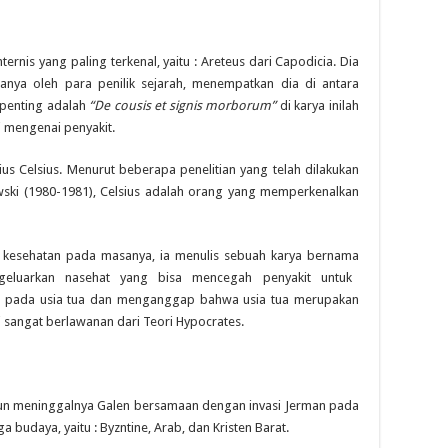
is yang paling terkenal, yaitu : Areteus dari Capodicia. Dia
anya oleh para penilik sejarah, menempatkan dia di antara
 penting adalah
“De cousis et signis morborum”
di karya inilah
 mengenai penyakit.
Celsius. Menurut beberapa penelitian yang telah dilakukan
wski (1980-1981), Celsius adalah orang yang memperkenalkan
esehatan pada masanya, ia menulis sebuah karya bernama
geluarkan nasehat yang bisa mencegah penyakit untuk
l pada usia tua dan menganggap bahwa usia tua merupakan
ni sangat berlawanan dari Teori Hypocrates.
n meninggalnya Galen bersamaan dengan invasi Jerman pada
 budaya, yaitu : Byzntine, Arab, dan Kristen Barat.