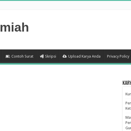
lmiah
Contoh Surat
Skripsi
Upload Karya Anda
Privacy Policy
Kar
Kum
Pen
Ke
Man
Pen
Gu