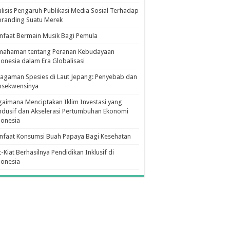
lisis Pengaruh Publikasi Media Sosial Terhadap
branding Suatu Merek
faat Bermain Musik Bagi Pemula
mahaman tentang Peranan Kebudayaan
onesia dalam Era Globalisasi
agaman Spesies di Laut Jepang: Penyebab dan
nsekwensinya
aimana Menciptakan Iklim Investasi yang
dusif dan Akselerasi Pertumbuhan Ekonomi
donesia
nfaat Konsumsi Buah Papaya Bagi Kesehatan
t-Kiat Berhasilnya Pendidikan Inklusif di
donesia