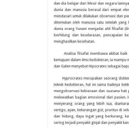
dan dia belajar dari Mesir dan negara lain
dunia dan manusia berasal dari empat elem
mendasari untuk dilakukan observasi dan pe
ditemukan oleh manusia satu setelah yang 
dunia orang Yunani menjadai ahli filsafat 
berhitung dan keselarasan, pencapaian 
menghasilkan kesehatan.
Analisa filsafat membawa akibat baik da
kemajuan dalam ilmu kedokteran, ia mampu 
dan Galen menyebut Hipocrates sebagai bapa
Hyprocrates merupakan seorang dokter yang
teknik kedokteran, hal ini sama baiknya ke
mengobservasi kebiasaan dan suasana hati 
melewatkan bagian emosional dari pasien. H
menyerang orang yang lebih tua, diantar
vertigo, ayan, kekurangan gizi, pruritus di
dan hidung, daya ingat yang berkurang, kat
sering terjadi penyakit ginjal dan penyakit 