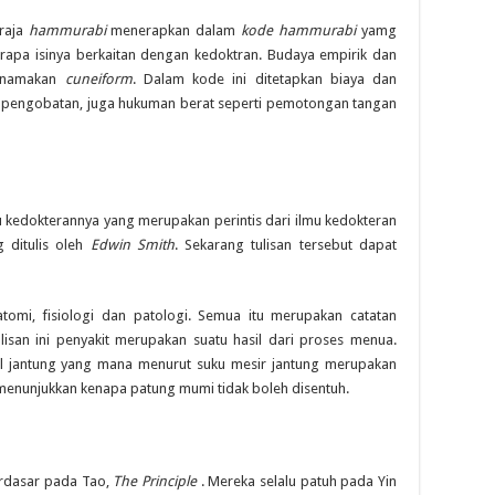
raja
hammurabi
menerapkan dalam
kode hammurabi
yamg
apa isinya berkaitan dengan kedoktran. Budaya empirik dan
 dinamakan
cuneiform
. Dalam kode ini ditetapkan biaya dan
 pengobatan, juga hukuman berat seperti pemotongan tangan
dokterannya yang merupakan perintis dari ilmu kedokteran
g ditulis oleh
Edwin Smith
. Sekarang tulisan tersebut dapat
anatomi, fisiologi dan patologi. Semua itu merupakan catatan
isan ini penyakit merupakan suatu hasil dari proses menua.
al jantung yang mana menurut suku mesir jantung merupakan
a menunjukkan kenapa patung mumi tidak boleh disentuh.
rdasar pada Tao,
The Principle
. Mereka selalu patuh pada Yin