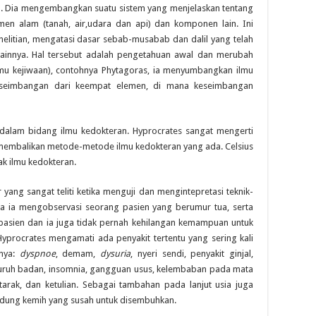
nya. Dia mengembangkan suatu sistem yang menjelaskan tentang
en alam (tanah, air,udara dan api) dan komponen lain. Ini
nelitian, mengatasi dasar sebab-musabab dan dalil yang telah
lainnya. Hal tersebut adalah pengetahuan awal dan merubah
(ilmu kejiwaan), contohnya Phytagoras, ia menyumbangkan ilmu
keseimbangan dari keempat elemen, di mana keseimbangan
lam bidang ilmu kedokteran. Hyprocrates sangat mengerti
membalikan metode-metode ilmu kedokteran yang ada. Celsius
k ilmu kedokteran.
 sangat teliti ketika menguji dan mengintepretasi teknik-
tika ia mengobservasi seorang pasien yang berumur tua, serta
pasien dan ia juga tidak pernah kehilangan kemampuan untuk
yprocrates mengamati ada penyakit tertentu yang sering kali
anya:
dyspnoe
, demam,
dysuria
, nyeri sendi, penyakit ginjal,
 seluruh badan, insomnia, gangguan usus, kelembaban pada mata
arak, dan ketulian. Sebagai tambahan pada lanjut usia juga
kandung kemih yang susah untuk disembuhkan.