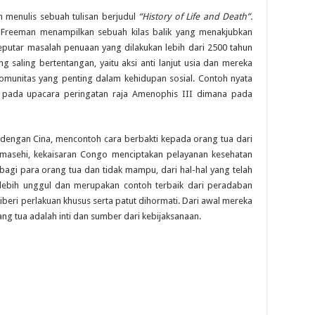
enulis sebuah tulisan berjudul
“History of Life and Death”.
 Freeman menampilkan sebuah kilas balik yang menakjubkan
seputar masalah penuaan yang dilakukan lebih dari 2500 tahun
g saling bertentangan, yaitu aksi anti lanjut usia dan mereka
omunitas yang penting dalam kehidupan sosial. Contoh nyata
r pada upacara peringatan raja Amenophis III dimana pada
ngan Cina, mencontoh cara berbakti kepada orang tua dari
masehi, kekaisaran Congo menciptakan pelayanan kesehatan
 bagi para orang tua dan tidak mampu, dari hal-hal yang telah
a lebih unggul dan merupakan contoh terbaik dari peradaban
beri perlakuan khusus serta patut dihormati. Dari awal mereka
ng tua adalah inti dan sumber dari kebijaksanaan.