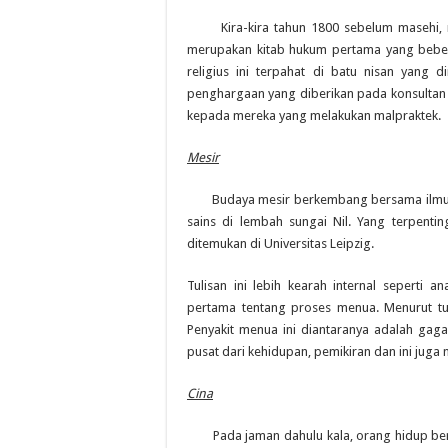
Kira-kira tahun 1800 sebelum masehi, 
merupakan kitab hukum pertama yang beber
religius ini terpahat di batu nisan yang
penghargaan yang diberikan pada konsultan
kepada mereka yang melakukan malpraktek.
Mesir
Budaya mesir berkembang bersama ilmu ke
sains di lembah sungai Nil. Yang terpentin
ditemukan di Universitas Leipzig.
Tulisan ini lebih kearah internal seperti 
pertama tentang proses menua. Menurut tul
Penyakit menua ini diantaranya adalah gag
pusat dari kehidupan, pemikiran dan ini jug
C
ina
Pada jaman dahulu kala, orang hidup be