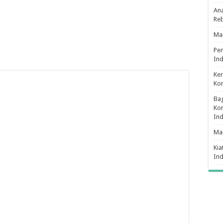
Ana
Re
Man
Pe
Ind
Ker
Ko
Bag
Kon
In
Ma
Kia
In