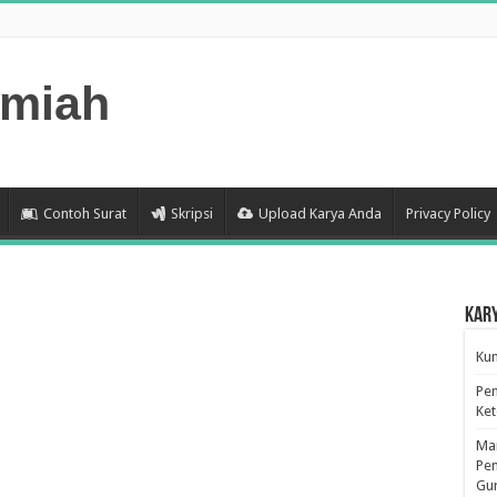
lmiah
Contoh Surat
Skripsi
Upload Karya Anda
Privacy Policy
Kar
Kum
Pen
Ke
Man
Pen
Gu