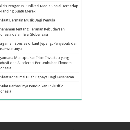
lisis Pengaruh Publikasi Media Sosial Terhadap
branding Suatu Merek
faat Bermain Musik Bagi Pemula
mahaman tentang Peranan Kebudayaan
onesia dalam Era Globalisasi
agaman Spesies di Laut Jepang: Penyebab dan
nsekwensinya
aimana Menciptakan Iklim Investasi yang
dusif dan Akselerasi Pertumbuhan Ekonomi
donesia
nfaat Konsumsi Buah Papaya Bagi Kesehatan
t-Kiat Berhasilnya Pendidikan Inklusif di
donesia