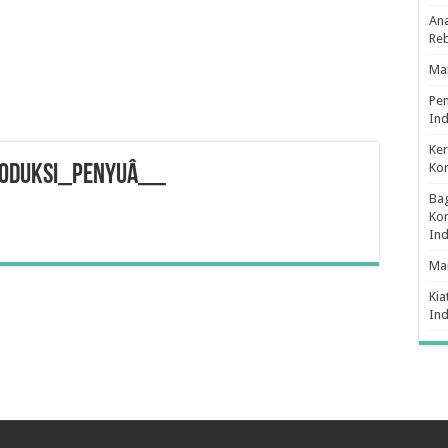
Ana
Re
Man
Pe
Ind
Ker
Ko
oduksi_penyuâ__
Bag
Kon
In
Ma
Kia
In