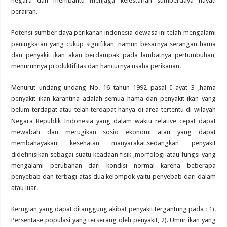
negara dan membantu menjaga kelestarian sumberdaya hayati
perairan.
Potensi sumber daya perikanan indonesia dewasa ini telah mengalami
peningkatan yang cukup signifikan, namun besarnya serangan hama
dan penyakit ikan akan berdampak pada lambatnya pertumbuhan,
menurunnya produktifitas dan hancurnya usaha perikanan.
Menurut undang-undang No. 16 tahun 1992 pasal I ayat 3 ,hama
penyakit ikan karantina adalah semua hama dan penyakit ikan yang
belum terdapat atau telah terdapat hanya di area tertentu di wilayah
Negara Republik Indonesia yang dalam waktu relative cepat dapat
mewabah dan merugikan sosio ekonomi atau yang dapat
membahayakan kesehatan manyarakat.sedangkan penyakit
didefinisikan sebagai suatu keadaan fisik ,morfologi atau fungsi yang
mengalami perubahan dari kondisi normal karena beberapa
penyebab dan terbagi atas dua kelompok yaitu penyebab dari dalam
atau luar.
Kerugian yang dapat ditanggung akibat penyakit tergantung pada : 1).
Persentase populasi yang terserang oleh penyakit, 2). Umur ikan yang