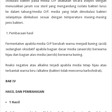
Inokulasi bakteri pada media O/F dilakukan secara aseptis dengan
menusukkan jarum ose steril yang mengandung isolate bakteri lurus
ke dalam tabung/media O/F. media yang telah diinokulasi bakteri
selanjutnya diinkubasi sesuai dengan temperature masing-masing
jenis bakteri.
Pembacaan hasil
Fermentative apabila media O/F berubah warna menjadi kuning (acid)
sedangkan oksidatif apabila bagian dasar media (anaerob) berwarna
hijau dan bagian atas media (aerob) berwarna kuning.
Reaksi negative atau alkaline terjadi apabila media tetap hijau atau
terbantuk warna biru /alkaline (bakteri tidak mencerna karbohidrat).
BAB IV
HASIL DAN PEMBAHASAN
1
Hasil