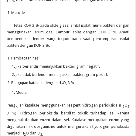
Metode
Tetes KOH 3 % pada slide glass, ambil isolat murni bakteri dengan
menggunakan jarum ose. Campur isolat dengan KOH 3 %. Amati
pembentukan lender yang terjadi pada saat pencampuran isolat
bakteri dengan KOH 3 %.
Pembacaan hasil
jika berlendir menunjukkan bakteri gram negatif.
jika tidak berlendir menunjukkan bakteri gram positif.
Pengujian katalase dengan H
O
3 %
2
2
Media
Pengujian katalase menggunakan reagent hidrogen perioksida (H
O
2
2
3 %). Hidrogen perioksida bersifat toksik terhadap sel karena
menginaktifasikan enzim dalam sel. Katalase merupakan enzim yang
digunakan mikroorganisme untuk menguraikan hydrogen perioksida
menjadi H
O dan O
2
2.