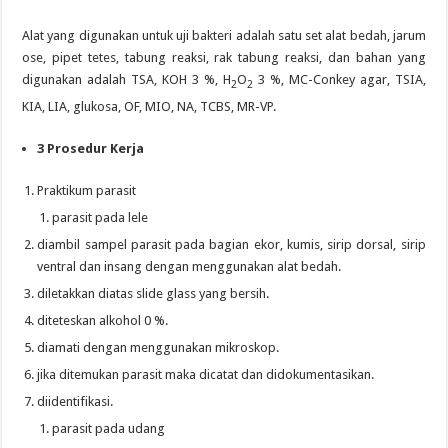
Alat yang digunakan untuk uji bakteri adalah satu set alat bedah, jarum
ose, pipet tetes, tabung reaksi, rak tabung reaksi, dan bahan yang
digunakan adalah TSA, KOH 3 %, H
O
3 %, MC-Conkey agar, TSIA,
2
2
KIA, LIA, glukosa, OF, MIO, NA, TCBS, MR-VP.
3
Prosedur Kerja
Praktikum parasit
parasit pada lele
diambil sampel parasit pada bagian ekor, kumis, sirip dorsal, sirip
ventral dan insang dengan menggunakan alat bedah.
diletakkan diatas slide glass yang bersih.
diteteskan alkohol 0 %.
diamati dengan menggunakan mikroskop.
jika ditemukan parasit maka dicatat dan didokumentasikan.
diidentifikasi.
parasit pada udang