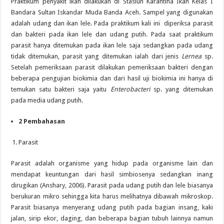
Praktikum penyakit ikan dilakukan di Stasiun Karantina Ikan Kelas I
Bandara Sultan Iskandar Muda Banda Aceh. Sampel yang digunakan
adalah udang dan ikan lele. Pada praktikum kali ini diperiksa parasit
dan bakteri pada ikan lele dan udang putih. Pada saat praktikum
parasit hanya ditemukan pada ikan lele saja sedangkan pada udang
tidak ditemukan, parasit yang ditemukan ialah dari jenis
Lernea
sp.
Setelah pemeriksaan parasit dilakukan pemeriksaan bakteri dengan
beberapa pengujian biokimia dan dari hasil uji biokimia ini hanya di
temukan satu bakteri saja yaitu
Enterobacteri
sp. yang ditemukan
pada media udang putih.
2
Pembahasan
Parasit
Parasit adalah organisme yang hidup pada organisme lain dan
mendapat keuntungan dari hasil simbiosenya sedangkan inang
dirugikan (Anshary, 2006). Parasit pada udang putih dan lele biasanya
berukuran mikro sehingga kita harus melihatnya dibawah mikroskop.
Parasit biasanya menyerang udang putih pada bagian insang, kaki
jalan, sirip ekor, daging, dan beberapa bagian tubuh lainnya namun