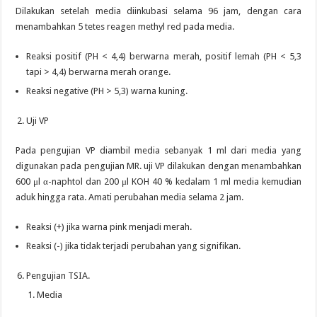
Dilakukan setelah media diinkubasi selama 96 jam, dengan cara
menambahkan 5 tetes reagen methyl red pada media.
Reaksi positif (PH < 4,4) berwarna merah, positif lemah (PH < 5,3
tapi > 4,4) berwarna merah orange.
Reaksi negative (PH > 5,3) warna kuning.
Uji VP
Pada pengujian VP diambil media sebanyak 1 ml dari media yang
digunakan pada pengujian MR. uji VP dilakukan dengan menambahkan
600 μl α-naphtol dan 200 μl KOH 40 % kedalam 1 ml media kemudian
aduk hingga rata. Amati perubahan media selama 2 jam.
Reaksi (+) jika warna pink menjadi merah.
Reaksi (-) jika tidak terjadi perubahan yang signifikan.
Pengujian TSIA.
Media