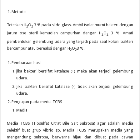
Metode
Teteskan H
O
3 % pada slide glass. Ambil isolat murni bakteri dengan
2
2
jarum ose steril kemudian campurkan dengan H
O
3 %. Amati
2
2
pembentukan gelembung udara yang terjadi pada saat koloni bakteri
bercampur atau bereaksi dengan H
O
3 %.
2
2
Pembacaan hasil
jika bakteri bersifat katalase (+) maka akan terjadi gelembung
udara.
Jika bakteri bersifat katalase (-) tidak akan terjadi gelembung
udara.
Pengujian pada media TCBS
Media
Media TCBS (Tiosulfat Citrat Bile Salt Sukrosa) agar adalah media
selektif buat grup vibrio sp. Media TCBS merupakan media yang
mengandung sukrosa, berwarna hijau dan dibuat pada cawan