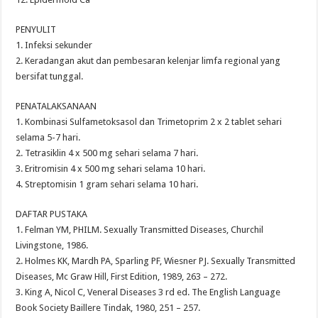
PENYULIT
1. Infeksi sekunder
2. Keradangan akut dan pembesaran kelenjar limfa regional yang
bersifat tunggal.
PENATALAKSANAAN
1. Kombinasi Sulfametoksasol dan Trimetoprim 2 x 2 tablet sehari
selama 5-7 hari.
2. Tetrasiklin 4 x 500 mg sehari selama 7 hari.
3. Eritromisin 4 x 500 mg sehari selama 10 hari.
4. Streptomisin 1 gram sehari selama 10 hari.
DAFTAR PUSTAKA
1. Felman YM, PHILM. Sexually Transmitted Diseases, Churchil
Livingstone, 1986.
2. Holmes KK, Mardh PA, Sparling PF, Wiesner PJ. Sexually Transmitted
Diseases, Mc Graw Hill, First Edition, 1989, 263 – 272.
3. King A, Nicol C, Veneral Diseases 3 rd ed. The English Language
Book Society Baillere Tindak, 1980, 251 – 257.