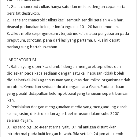
1. Giant chancroid : ulkus hanya satu dan meluas dengan cepat serta
bersifat destruktip.
2. Transient chancroid : ulkus kecil sembuh sendiri setelah 4 – 6 hari,
disusul perlunakan kelenjar limfa inguinal 10 – 20 hari kemudian.
3. Ulkus molle serpinginosum : terjadi inokulasi atau penyebaran pada
preputium, scrotum, paha dari lesi yang pertama. Ulkus ini dapat
berlangsung bertahun-tahun.
LABORATORIUM
1. Bahan yang diperiksa diambil dengan mengorek tepi ulkus dan
dioleskan pada kaca sediaan dengan satu kali hapusan (tidak boleh
dioles berkali-kali) agar susunan yang khas dari mikro organisme tidak
berubah. Kemudian sediaan dicat dengan cara Gram. Pada sediaan
yang positif didapatkan kelompok basil yang tersusun seperti barisan
ikan.
2. Pembiakan dengan menggunakan media yang mengandung darah
kelinci, sistin, dekstrose dan agar beef infusion dalam suhu 320C
selama 48 jam.
3. Tes serologi Ito-Reenstierna, yaitu 0,1 ml antigen disuntikkan
intradermal pada kulit lengan bawah. Bila setelah 24 jam atau lebih