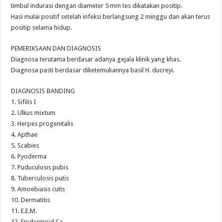
timbul indurasi dengan diameter 5 mm tes dikatakan positip.
Hasi mulai positif setelah infeksi berlangsung 2 minggu dan akan terus
positip selama hidup.
PEMERIKSAAN DAN DIAGNOSIS
Diagnosa terutama berdasar adanya gejala klinik yang khas.
Diagnosa pasti berdasar diketemukannya basil H. ducreyi.
DIAGNOSIS BANDING
1. Sifilis I
2. Ulkus mixtum
3. Herpes progenitalis
4. Apthae
5. Scabies
6. Pyoderma
7. Puduculosis pubis
8. Tuberculosis putis
9. Amoebiasis cutis
10. Dermatitis
11. E.E.M.
12. Epidermoid Ca