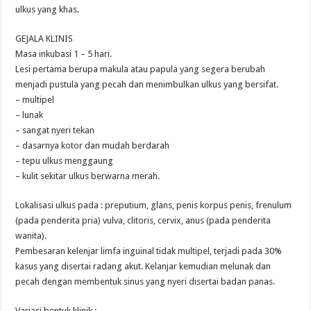
ulkus yang khas.
GEJALA KLINIS
Masa inkubasi 1 – 5 hari.
Lesi pertama berupa makula atau papula yang segera berubah
menjadi pustula yang pecah dan menimbulkan ulkus yang bersifat.
– multipel
– lunak
– sangat nyeri tekan
– dasarnya kotor dan mudah berdarah
– tepu ulkus menggaung
– kulit sekitar ulkus berwarna merah.
Lokalisasi ulkus pada : preputium, glans, penis korpus penis, frenulum
(pada penderita pria) vulva, clitoris, cervix, anus (pada penderita
wanita).
Pembesaran kelenjar limfa inguinal tidak multipel, terjadi pada 30%
kasus yang disertai radang akut. Kelanjar kemudian melunak dan
pecah dengan membentuk sinus yang nyeri disertai badan panas.
Variasi bentuk klinik :