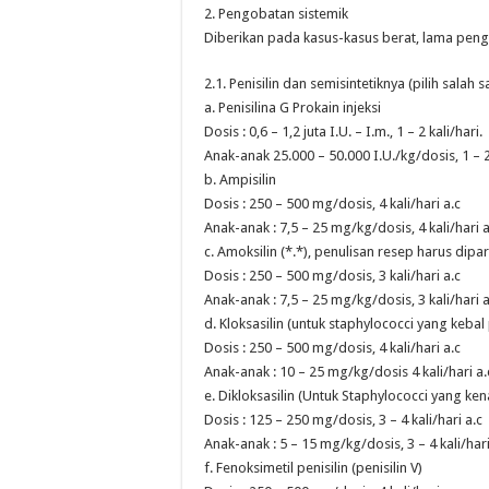
2. Pengobatan sistemik
Diberikan pada kasus-kasus berat, lama pengob
2.1. Penisilin dan semisintetiknya (pilih salah sa
a. Penisilina G Prokain injeksi
Dosis : 0,6 – 1,2 juta I.U. – I.m., 1 – 2 kali/hari.
Anak-anak 25.000 – 50.000 I.U./kg/dosis, 1 – 2 
b. Ampisilin
Dosis : 250 – 500 mg/dosis, 4 kali/hari a.c
Anak-anak : 7,5 – 25 mg/kg/dosis, 4 kali/hari a
c. Amoksilin (*.*), penulisan resep harus dipa
Dosis : 250 – 500 mg/dosis, 3 kali/hari a.c
Anak-anak : 7,5 – 25 mg/kg/dosis, 3 kali/hari a
d. Kloksasilin (untuk staphylococci yang kebal 
Dosis : 250 – 500 mg/dosis, 4 kali/hari a.c
Anak-anak : 10 – 25 mg/kg/dosis 4 kali/hari a.
e. Dikloksasilin (Untuk Staphylococci yang kena
Dosis : 125 – 250 mg/dosis, 3 – 4 kali/hari a.c
Anak-anak : 5 – 15 mg/kg/dosis, 3 – 4 kali/hari
f. Fenoksimetil penisilin (penisilin V)