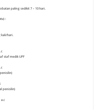
atan paling sedikit 7 – 10 hari.
tu) :
kali/hari.
.c
raf staf medik UPF
.c
penisilin)
c
l penisilin)
 a.c