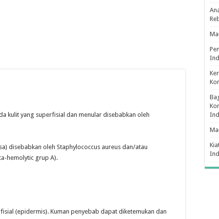
Ana
Re
Man
Pe
Ind
Ker
Ko
Bag
Kon
da kulit yang superfisial dan menular disebabkan oleh
In
Ma
Kia
sa) disebabkan oleh Staphylococcus aureus dan/atau
In
a-hemolytic grup A).
erfisial (epidermis). Kuman penyebab dapat diketemukan dan