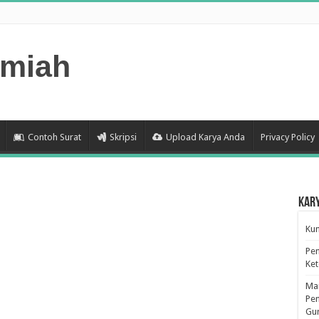
lmiah
Contoh Surat
Skripsi
Upload Karya Anda
Privacy Policy
Kar
Kum
Pen
Ke
Man
Pen
Gu