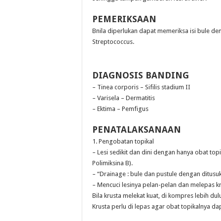
PEMERIKSAAN
Bnila diperlukan dapat memeriksa isi bule d
Streptococcus.
DIAGNOSIS BANDING
– Tinea corporis – Sifilis stadium II
– Varisela – Dermatitis
– Ektima – Pemfigus
PENATALAKSANAAN
1. Pengobatan topikal
– Lesi sedikit dan dini dengan hanya obat top
Polimiksina B).
– “Drainage : bule dan pustule dengan ditusuk
– Mencuci lesinya pelan-pelan dan melepas k
Bila krusta melekat kuat, di kompres lebih dul
Krusta perlu di lepas agar obat topikalnya dap