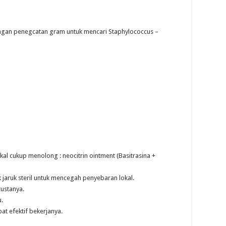
engan penegcatan gram untuk mencari Staphylococcus –
ikal cukup menolong : neocitrin ointment (Basitrasina +
 jaruk steril untuk mencegah penyebaran lokal.
rustanya.
u.
at efektif bekerjanya.