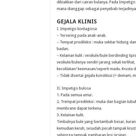
dibiakkan dari cairan bulanya. Pada Impetigo 
mana dianggap sebagai penyebab terjadinya b
GEJALA KLINIS
I. Impetigo kontagiosa
– Tersering pada anak-anak.
– Tempat predileksi : muka sekitar hidung dan
badan.
– Kelainan kulit : vesikule/bule berdinding ti
vesikule/bulenya sendiri jarang sekali terliha
kecoklatan/ keemasan/seperti madu. Krusta d
– Tidak disertai gejala konstitusi (= demam, ma
II. Impetigo bulosa
1. Pada semua umur.
2. Trempat predileksi : muka dan bagian tubu
membrane dapat terkena.
3. Kelainan kulit.
Timbulnya bule yang bertambah besar, kurang 
kemudian keruh, sesudah pecah tampak krus
sehingga tampak gambaran lesi sirsiner.