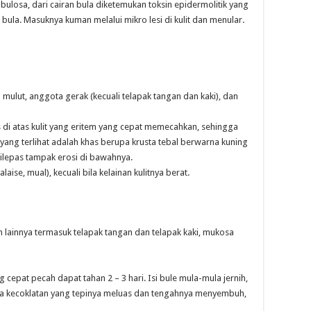
bulosa, dari cairan bula diketemukan toksin epidermolitik yang
ula. Masuknya kuman melalui mikro lesi di kulit dan menular.
 mulut, anggota gerak (kecuali telapak tangan dan kaki), dan
pis di atas kulit yang eritem yang cepat memecahkan, sehingga
t, yang terlihat adalah khas berupa krusta tebal berwarna kuning
ilepas tampak erosi di bawahnya.
laise, mual), kecuali bila kelainan kulitnya berat.
h lainnya termasuk telapak tangan dan telapak kaki, mukosa
cepat pecah dapat tahan 2 – 3 hari. Isi bule mula-mula jernih,
ta kecoklatan yang tepinya meluas dan tengahnya menyembuh,