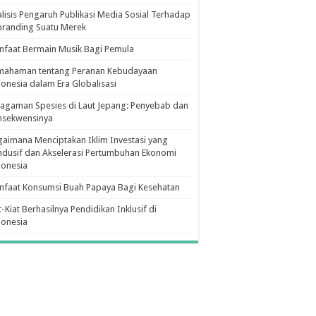
lisis Pengaruh Publikasi Media Sosial Terhadap
branding Suatu Merek
faat Bermain Musik Bagi Pemula
mahaman tentang Peranan Kebudayaan
onesia dalam Era Globalisasi
agaman Spesies di Laut Jepang: Penyebab dan
nsekwensinya
aimana Menciptakan Iklim Investasi yang
dusif dan Akselerasi Pertumbuhan Ekonomi
donesia
nfaat Konsumsi Buah Papaya Bagi Kesehatan
t-Kiat Berhasilnya Pendidikan Inklusif di
donesia