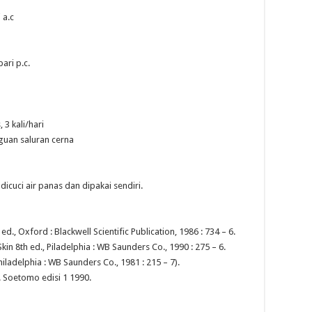
 a.c
ari p.c.
 3 kali/hari
gguan saluran cerna
dicuci air panas dan dipakai sendiri.
d., Oxford : Blackwell Scientific Publication, 1986 : 734 – 6.
kin 8th ed., Piladelphia : WB Saunders Co., 1990 : 275 – 6.
hiladelphia : WB Saunders Co., 1981 : 215 – 7).
 Soetomo edisi 1 1990.