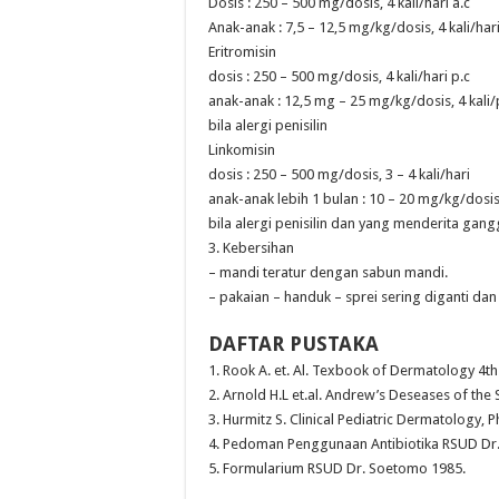
Dosis : 250 – 500 mg/dosis, 4 kali/hari a.c
Anak-anak : 7,5 – 12,5 mg/kg/dosis, 4 kali/hari
Eritromisin
dosis : 250 – 500 mg/dosis, 4 kali/hari p.c
anak-anak : 12,5 mg – 25 mg/kg/dosis, 4 kali/p
bila alergi penisilin
Linkomisin
dosis : 250 – 500 mg/dosis, 3 – 4 kali/hari
anak-anak lebih 1 bulan : 10 – 20 mg/kg/dosis,
bila alergi penisilin dan yang menderita gan
3. Kebersihan
– mandi teratur dengan sabun mandi.
– pakaian – handuk – sprei sering diganti dan 
DAFTAR PUSTAKA
1. Rook A. et. Al. Texbook of Dermatology 4th e
2. Arnold H.L et.al. Andrew’s Deseases of the S
3. Hurmitz S. Clinical Pediatric Dermatology, P
4. Pedoman Penggunaan Antibiotika RSUD Dr.
5. Formularium RSUD Dr. Soetomo 1985.