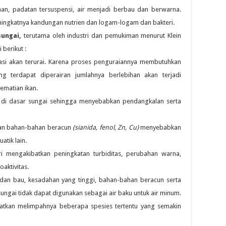
uhan, padatan tersuspensi, air menjadi berbau dan berwarna.
eningkatnya kandungan nutrien dan logam-logam dan bakteri.
ungai,
terutama oleh industri dan pemukiman menurut Klein
berikut :
asi akan terurai. Karena proses penguraiannya membutuhkan
g terdapat diperairan jumlahnya berlebihan akan terjadi
ematian ikan.
 di dasar sungai sehingga menyebabkan pendangkalan serta
dan bahan-bahan beracun
(sianida,
fenol, Zn, Cu)
menyebabkan
atik lain.
i mengakibatkan peningkatan turbiditas, perubahan warna,
aktivitas.
an bau, kesadahan yang tinggi, bahan-bahan beracun serta
ngai tidak dapat digunakan sebagai air baku untuk air minum.
atkan melimpahnya beberapa spesies tertentu yang semakin