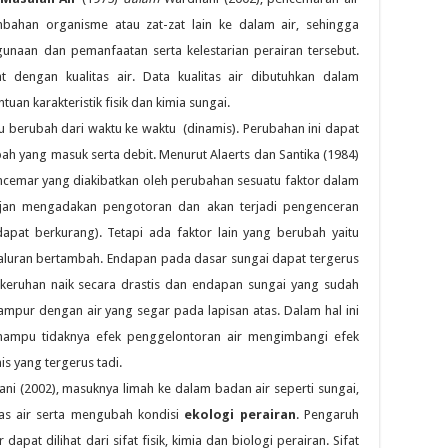
ahan organisme atau zat-zat lain ke dalam air, sehingga
aan dan pemanfaatan serta kelestarian perairan tersebut.
 dengan kualitas air. Data kualitas air dibutuhkan dalam
an karakteristik fisik dan kimia sungai.
berubah dari waktu ke waktu (dinamis). Perubahan ini dapat
ah yang masuk serta debit. Menurut Alaerts dan Santika (1984)
cemar yang diakibatkan oleh perubahan sesuatu faktor dalam
hujan mengadakan pengotoran dan akan terjadi pengenceran
pat berkurang). Tetapi ada faktor lain yang berubah yaitu
aluran bertambah. Endapan pada dasar sungai dapat tergerus
ekeruhan naik secara drastis dan endapan sungai yang sudah
pur dengan air yang segar pada lapisan atas. Dalam hal ini
 mampu tidaknya efek penggelontoran air mengimbangi efek
 yang tergerus tadi.
i (2002), masuknya limah ke dalam badan air seperti sungai,
as air serta mengubah kondisi
ekologi perairan
. Pengaruh
 dapat dilihat dari sifat fisik, kimia dan biologi perairan. Sifat