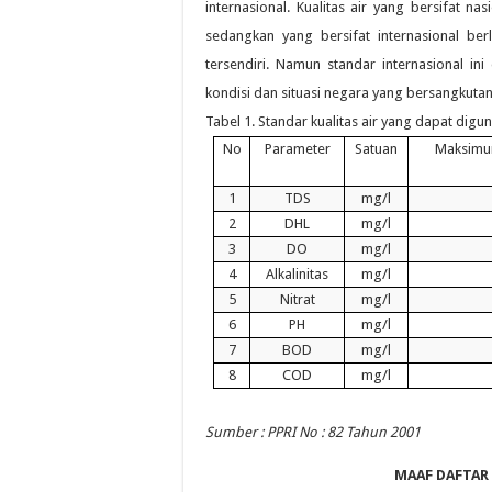
internasional. Kualitas air yang bersifat 
sedangkan yang bersifat internasional ber
tersendiri. Namun standar internasional i
kondisi dan situasi negara yang bersangkutan 
Tabel 1. Standar kualitas air yang dapat digu
No
Parameter
Satuan
Maksimu
1
TDS
mg/l
2
DHL
mg/l
3
DO
mg/l
4
Alkalinitas
mg/l
5
Nitrat
mg/l
6
PH
mg/l
7
BOD
mg/l
8
COD
mg/l
Sumber : PPRI No : 82 Tahun 2001
MAAF DAFTAR