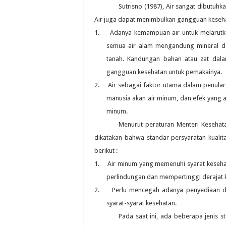
Sutrisno (1987), Air sangat dibutuh
Air juga dapat menimbulkan gangguan keseha
1.
Adanya kemampuan air untuk melarutka
semua air alam mengandung mineral dan
tanah. Kandungan bahan atau zat dala
gangguan kesehatan untuk pemakainya.
2.
Air sebagai faktor utama dalam penula
manusia akan air minum, dan efek yang ak
minum.
Menurut peraturan Menteri Kesehata
dikatakan bahwa standar persyaratan kuali
berikut :
1.
Air minum yang memenuhi syarat keseh
perlindungan dan mempertinggi derajat k
2.
Perlu mencegah adanya penyediaan 
syarat-syarat kesehatan.
Pada saat ini, ada beberapa jenis s