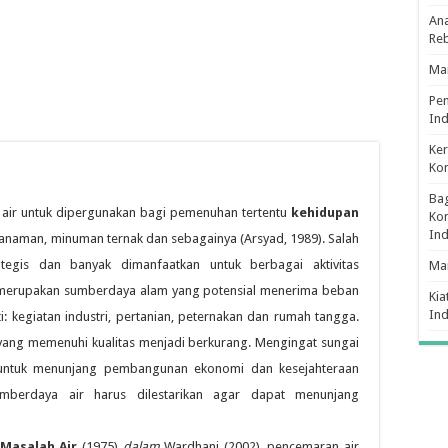
Ana
Re
Man
Pe
Ind
Ker
Ko
Bag
 air untuk dipergunakan bagi pemenuhan tertentu
kehidupan
Kon
In
 tanaman, minuman ternak dan sebagainya (Arsyad, 1989). Salah
tegis dan banyak dimanfaatkan untuk berbagai aktivitas
Ma
i merupakan sumberdaya alam yang potensial menerima beban
Kia
In
: kegiatan industri, pertanian, peternakan dan rumah tangga.
ir yang memenuhi kualitas menjadi berkurang. Mengingat sungai
untuk menunjang pembangunan ekonomi dan kesejahteraan
mberdaya air harus dilestarikan agar dapat menunjang
 Masalah Air
(1975)
dalam
Wardhani (2002), pencemaran air