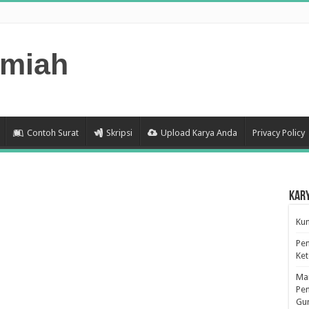
lmiah
Contoh Surat
Skripsi
Upload Karya Anda
Privacy Policy
Kar
Kum
Pen
Ke
Man
Pen
Gu