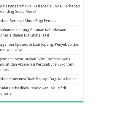
lisis Pengaruh Publikasi Media Sosial Terhadap
branding Suatu Merek
faat Bermain Musik Bagi Pemula
mahaman tentang Peranan Kebudayaan
onesia dalam Era Globalisasi
agaman Spesies di Laut Jepang: Penyebab dan
nsekwensinya
aimana Menciptakan Iklim Investasi yang
dusif dan Akselerasi Pertumbuhan Ekonomi
donesia
nfaat Konsumsi Buah Papaya Bagi Kesehatan
t-Kiat Berhasilnya Pendidikan Inklusif di
donesia