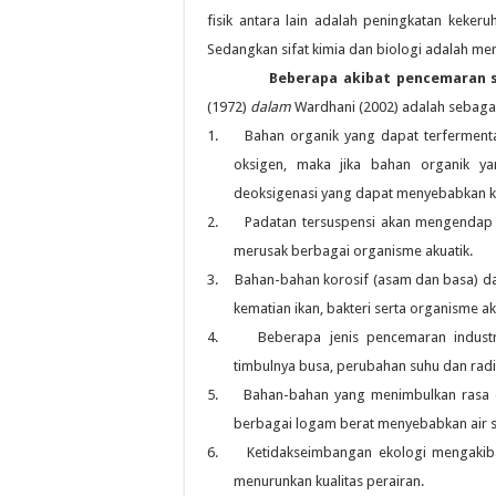
fisik antara lain adalah peningkatan keker
Sedangkan sifat kimia dan biologi adalah m
Beberapa akibat pencemaran s
(1972)
dalam
Wardhani (2002) adalah sebagai 
1.
Bahan organik yang dapat terferment
oksigen, maka jika bahan organik yan
deoksigenasi yang dapat menyebabkan k
2.
Padatan tersuspensi akan mengendap
merusak berbagai organisme akuatik.
3.
Bahan-bahan korosif (asam dan basa) 
kematian ikan, bakteri serta organisme aku
4.
Beberapa jenis pencemaran industr
timbulnya busa, perubahan suhu dan radio
5.
Bahan-bahan yang menimbulkan rasa d
berbagai logam berat menyebabkan air su
6.
Ketidakseimbangan ekologi mengakib
menurunkan kualitas perairan.