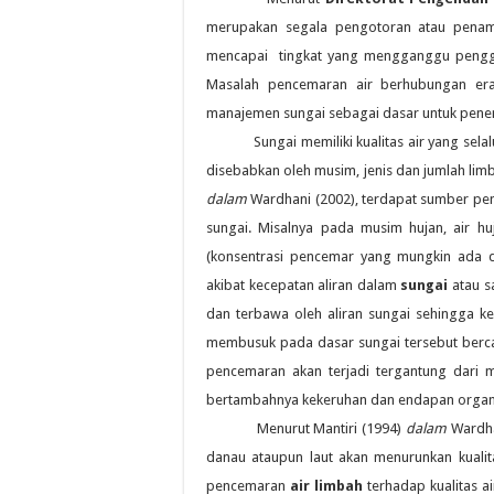
merupakan segala pengotoran atau penamb
mencapai tingkat yang mengganggu penggun
Masalah pencemaran air berhubungan erat
manajemen sungai sebagai dasar untuk penentu
Sungai memiliki kualitas air yang selalu 
disebabkan oleh musim, jenis dan jumlah limb
dalam
Wardhani (2002), terdapat sumber pen
sungai. Misalnya pada musim hujan, air 
(konsentrasi pencemar yang mungkin ada da
akibat kecepatan aliran dalam
sungai
atau s
dan terbawa oleh aliran sungai sehingga k
membusuk pada dasar sungai tersebut bercam
pencemaran akan terjadi tergantung dari
bertambahnya kekeruhan dan endapan organis
Menurut Mantiri (1994)
dalam
Wardhan
danau ataupun laut akan menurunkan kualit
pencemaran
air limbah
terhadap kualitas air