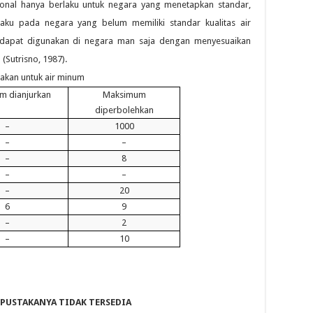
nasional hanya berlaku untuk negara yang menetapkan standar,
laku pada negara yang belum memiliki standar kualitas air
ni dapat digunakan di negara man saja dengan menyesuaikan
(Sutrisno, 1987).
nakan untuk air minum
m dianjurkan
Maksimum
diperbolehkan
–
1000
–
–
–
8
–
–
–
20
6
9
–
2
–
10
 PUSTAKANYA TIDAK TERSEDIA