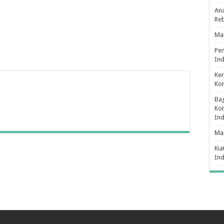
Ana
Re
Man
Pe
Ind
Ker
Ko
Bag
Kon
In
Ma
Kia
In