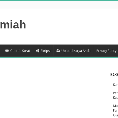
lmiah
Contoh Surat
Skripsi
Upload Karya Anda
Privacy Policy
Kar
Kum
Pen
Ke
Man
Pen
Gu