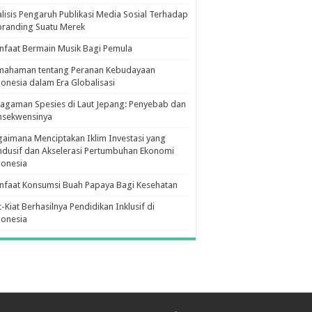
lisis Pengaruh Publikasi Media Sosial Terhadap
branding Suatu Merek
faat Bermain Musik Bagi Pemula
mahaman tentang Peranan Kebudayaan
onesia dalam Era Globalisasi
agaman Spesies di Laut Jepang: Penyebab dan
nsekwensinya
aimana Menciptakan Iklim Investasi yang
dusif dan Akselerasi Pertumbuhan Ekonomi
donesia
nfaat Konsumsi Buah Papaya Bagi Kesehatan
t-Kiat Berhasilnya Pendidikan Inklusif di
donesia