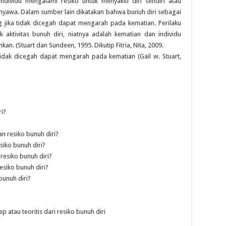
dividu mengalami resiko untuk menyakiti diri sendiri atau
yawa. Dalam sumber lain dikatakan bahwa bunuh diri sebagai
ang jika tidak dicegah dapat mengarah pada kematian. Perilaku
k aktivitas bunuh diri, niatnya adalah kematian dan individu
kan. (Stuart dan Sundeen, 1995. Dikutip Fitria, Nita, 2009.
a tidak dicegah dapat mengarah pada kematian (Gail w. Stuart,
ri?
n resiko bunuh diri?
iko bunuh diri?
esiko bunuh diri?
siko bunuh diri?
bunuh diri?
tau teoritis dari resiko bunuh diri