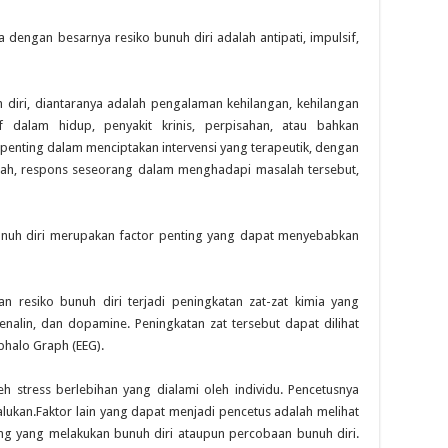
 dengan besarnya resiko bunuh diri adalah antipati, impulsif,
uh diri, diantaranya adalah pengalaman kehilangan, kehilangan
if dalam hidup, penyakit krinis, perpisahan, atau bahkan
 penting dalam menciptakan intervensi yang terapeutik, dengan
lah, respons seseorang dalam menghadapi masalah tersebut,
unuh diri merupakan factor penting yang dapat menyebabkan
 resiko bunuh diri terjadi peningkatan zat-zat kimia yang
renalin, dan dopamine. Peningkatan zat tersebut dapat dilihat
phalo Graph (EEG).
leh stress berlebihan yang dialami oleh individu. Pencetusnya
lukan.Faktor lain yang dapat menjadi pencetus adalah melihat
g yang melakukan bunuh diri ataupun percobaan bunuh diri.