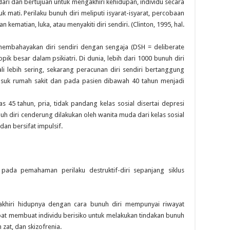
ari dan bertujuan untuk mengakhiri kehidupan, individu secara
mati. Perilaku bunuh diri meliputi isyarat-isyarat, percobaan
ematian, luka, atau menyakiti diri sendiri. (Clinton, 1995, hal.
membahayakan diri sendiri dengan sengaja (DSH = deliberate
topik besar dalam psikiatri. Di dunia, lebih dari 1000 bunuh diri
ali lebih sering, sekarang peracunan diri sendiri bertanggung
suk rumah sakit dan pada pasien dibawah 40 tahun menjadi
s 45 tahun, pria, tidak pandang kelas sosial disertai depresi
h diri cenderung dilakukan oleh wanita muda dari kelas sosial
dan bersifat impulsif.
pada pemahaman perilaku destruktif-diri sepanjang siklus
hiri hidupnya dengan cara bunuh diri mempunyai riwayat
at membuat individu berisiko untuk melakukan tindakan bunuh
zat, dan skizofrenia.