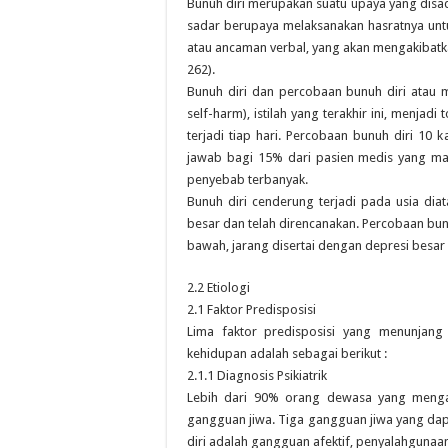
Bunuh diri merupakan suatu upaya yang disad
sadar berupaya melaksanakan hasratnya untuk 
atau ancaman verbal, yang akan mengakibatkan k
262).
Bunuh diri dan percobaan bunuh diri atau 
self-harm), istilah yang terakhir ini, menjadi 
terjadi tiap hari. Percobaan bunuh diri 10 k
jawab bagi 15% dari pasien medis yang ma
penyebab terbanyak.
Bunuh diri cenderung terjadi pada usia diata
besar dan telah direncanakan. Percobaan bunu
bawah, jarang disertai dengan depresi besar 
2.2 Etiologi
2.1 Faktor Predisposisi
Lima faktor predisposisi yang menunjang 
kehidupan adalah sebagai berikut :
2.1.1 Diagnosis Psikiatrik
Lebih dari 90% orang dewasa yang mengak
gangguan jiwa. Tiga gangguan jiwa yang dap
diri adalah gangguan afektif, penyalahgunaan 