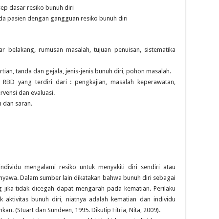
p dasar resiko bunuh diri
a pasien dengan gangguan resiko bunuh diri
tar belakang, rumusan masalah, tujuan penuisan, sistematika
tian, tanda dan gejala, jenis-jenis bunuh diri, pohon masalah.
RBD yang terdiri dari : pengkajian, masalah keperawatan,
vensi dan evaluasi.
n dan saran.
dividu mengalami resiko untuk menyakiti diri sendiri atau
yawa. Dalam sumber lain dikatakan bahwa bunuh diri sebagai
ang jika tidak dicegah dapat mengarah pada kematian. Perilaku
k aktivitas bunuh diri, niatnya adalah kematian dan individu
kan. (Stuart dan Sundeen, 1995. Dikutip Fitria, Nita, 2009).