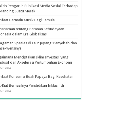
lisis Pengaruh Publikasi Media Sosial Terhadap
branding Suatu Merek
faat Bermain Musik Bagi Pemula
mahaman tentang Peranan Kebudayaan
onesia dalam Era Globalisasi
agaman Spesies di Laut Jepang: Penyebab dan
nsekwensinya
aimana Menciptakan Iklim Investasi yang
dusif dan Akselerasi Pertumbuhan Ekonomi
donesia
nfaat Konsumsi Buah Papaya Bagi Kesehatan
t-Kiat Berhasilnya Pendidikan Inklusif di
donesia