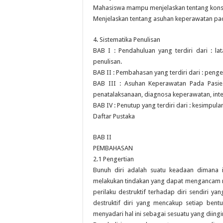
Mahasiswa mampu menjelaskan tentang konse
Menjelaskan tentang asuhan keperawatan pad
4. Sistematika Penulisan
BAB I : Pendahuluan yang terdiri dari : la
penulisan.
BAB II : Pembahasan yang terdiri dari : penger
BAB III : Asuhan Keperawatan Pada Pasie 
penatalaksanaan, diagnosa keperawatan, inter
BAB IV : Penutup yang terdiri dari : kesimpula
Daftar Pustaka
BAB II
PEMBAHASAN
2.1 Pengertian
Bunuh diri adalah suatu keadaan dimana in
melakukan tindakan yang dapat mengancam n
perilaku destruktif terhadap diri sendiri y
destruktif diri yang mencakup setiap bentu
menyadari hal ini sebagai sesuatu yang diingin