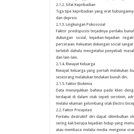
2.1.2. Sifat Kepribadian
Tiga tipe kepribadian yang erat hubungannya
dan depresi.
2.1.3. Lingkungan Psikososial
Faktor predisposisi terjadinya perilaku bun
dukungan sosial, kejadian-kejadian negat
perceraian. Kekuatan dukungan social sangat
terlebih dahulu mengetahui penyebab masa
dan lain-lain.
2.1.4. Riwayat Keluarga
Riwayat keluarga yang pernah melakukan b
seseorang melakukan tindakan bunuh diri.
2.1.5. Faktor Biokimia
Data menunjukkan bahwa pada klien dengan
terdapat di dalam otak sepeti serotinin, ad
melalui ekaman gelombang otak Electro Ence
2.2. Faktor Presipitasi
Perilaku destruktif diri dapat ditimbulkan o
sering kali berupa kejadian hidup yang mema
atau membaca melalui media mengenai oran