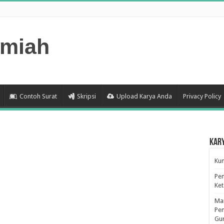
lmiah
Contoh Surat
Skripsi
Upload Karya Anda
Privacy Policy
Kar
Kum
Pen
Ke
Man
Pen
Gu