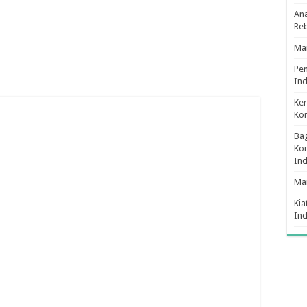
Ana
Re
Man
Pe
Ind
Ker
Ko
Bag
Kon
In
Ma
Kia
In