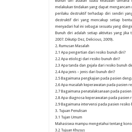
Bunuh diri adalah suatu keadaan dimana in
melakukan tindakan yang dapat mengancam n
perilaku destruktif terhadap diri sendiri y
destruktif diri yang mencakup setiap bentu
menyadari hal ini sebagai sesuatu yang diingin
Bunuh diri adalah setiap aktivitas yang jik
2007. Dikutip Dez, Delicious, 2009).
2. Rumusan Masalah
2.1 Apa pengertian dari resiko bunuh diri?
2.2 Apa etiologi dari resiko bunuh diri?
2.3 Apa tanda dan gejala dari resiko bunuh di
2.4 Apa jenis – jenis dari bunuh diri?
2.5 Bagaimana pengkajian pada pasien denga
2.6 Apa masalah keperawatan pada pasien res
2.7 Bagaimana penatalaksanaan pada pasien r
2.8 Apa diagnosa keperawatan pada pasien re
2.9 Bagaimana intervensi pada pasien resiko 
3. Tujuan Penulisan
3.1 Tujan Umum
Mahasiswa mampu mengetahui tentang konsep a
3.2 Tujuan Khusus