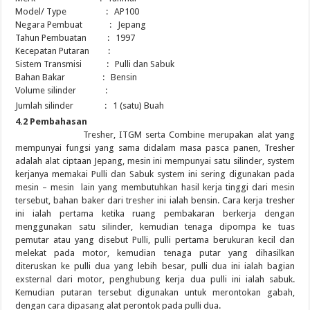
Model/ Type : AP100
Negara Pembuat : Jepang
Tahun Pembuatan : 1997
Kecepatan Putaran :
Sistem Transmisi : Pulli dan Sabuk
Bahan Bakar : Bensin
Volume silinder :
Jumlah silinder : 1 (satu) Buah
4.2 Pembahasan
Tresher, ITGM serta Combine merupakan alat yang
mempunyai fungsi yang sama didalam masa pasca panen, Tresher
adalah alat ciptaan Jepang, mesin ini mempunyai satu silinder, system
kerjanya memakai Pulli dan Sabuk system ini sering digunakan pada
mesin – mesin lain yang membutuhkan hasil kerja tinggi dari mesin
tersebut, bahan baker dari tresher ini ialah bensin. Cara kerja tresher
ini ialah pertama ketika ruang pembakaran berkerja dengan
menggunakan satu silinder, kemudian tenaga dipompa ke tuas
pemutar atau yang disebut Pulli, pulli pertama berukuran kecil dan
melekat pada motor, kemudian tenaga putar yang dihasilkan
diteruskan ke pulli dua yang lebih besar, pulli dua ini ialah bagian
exsternal dari motor, penghubung kerja dua pulli ini ialah sabuk.
Kemudian putaran tersebut digunakan untuk merontokan gabah,
dengan cara dipasang alat perontok pada pulli dua.