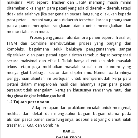
maksimal. Alat seperti Trasher dan ITGM memang masih minim
ditemukan dikalangan para petani yang ada di daerah – daerah, tetapi
tidak ada salahnya jika pengenalan secara langsung dilakukan kepada
para petani – petani yang ada didaerah tersebut, karena penanganan
pasca panen merupkan rangkaian utama untuk meningkatkan dan
mempertahankan mutu.
Proses penggunaan alsintan pra panen seperti Trassher,
ITGM dan Combine membutuhkan proses yang panjang dan
kompleks, bagaimana seluk beluknya penggunaannya sangat
diperlukan oleh para petani agar alsintan tersebut dapat beroperasi
secara maksimal dan efektif. Tidak hanya ditentukan oleh masalah
teknis tetapi juga melibatkan masalah social dan ekonomi yang
menyangkut berbagai sector dan displin ilmu. Namun pada intinya
penggunaan alsintan ini bertujuan untuk mempermudah kerja para
petani dalam memperoleh hasil dari lahannya agar para petani
tersebut tidak mengalami kerugian khususnya rendahnya mutu dan
tingginya tingkat kehilangan hasil.
1.2 Tujuan percobaan
Adapun tujuan dari praktikum ini ialah untuk mengenal,
melihat dari dekat dan mengetahui bagian bagian utama pada
alsintan pasca panen serta fungsinya, adapun alat yang diamati ialah
trassher, ITGM, dan Combine
BAB II
DASAR TEORI