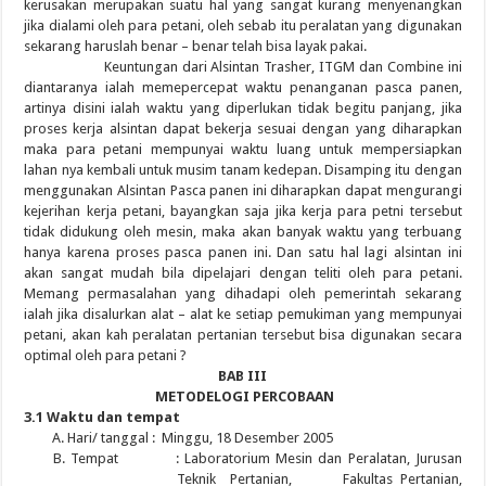
kerusakan merupakan suatu hal yang sangat kurang menyenangkan
jika dialami oleh para petani, oleh sebab itu peralatan yang digunakan
sekarang haruslah benar – benar telah bisa layak pakai.
Keuntungan dari Alsintan Trasher, ITGM dan Combine ini
diantaranya ialah memepercepat waktu penanganan pasca panen,
artinya disini ialah waktu yang diperlukan tidak begitu panjang, jika
proses kerja alsintan dapat bekerja sesuai dengan yang diharapkan
maka para petani mempunyai waktu luang untuk mempersiapkan
lahan nya kembali untuk musim tanam kedepan. Disamping itu dengan
menggunakan Alsintan Pasca panen ini diharapkan dapat mengurangi
kejerihan kerja petani, bayangkan saja jika kerja para petni tersebut
tidak didukung oleh mesin, maka akan banyak waktu yang terbuang
hanya karena proses pasca panen ini. Dan satu hal lagi alsintan ini
akan sangat mudah bila dipelajari dengan teliti oleh para petani.
Memang permasalahan yang dihadapi oleh pemerintah sekarang
ialah jika disalurkan alat – alat ke setiap pemukiman yang mempunyai
petani, akan kah peralatan pertanian tersebut bisa digunakan secara
optimal oleh para petani ?
BAB III
METODELOGI PERCOBAAN
3.1 Waktu dan tempat
A. Hari/ tanggal : Minggu, 18 Desember 2005
B. Tempat : Laboratorium Mesin dan Peralatan, Jurusan
Teknik Pertanian, Fakultas Pertanian,