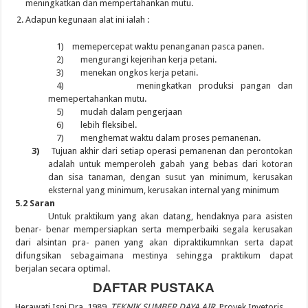
meningkatkan dan mempertahankan mutu.
Adapun kegunaan alat ini ialah :
1)
memepercepat waktu penanganan pasca panen.
2)
mengurangi kejerihan kerja petani.
3)
menekan ongkos kerja petani.
4)
meningkatkan produksi pangan dan
memepertahankan mutu.
5)
mudah dalam pengerjaan
6)
lebih fleksibel.
7)
menghemat waktu dalam proses pemanenan.
3)
Tujuan akhir dari setiap operasi pemanenan dan perontokan
adalah untuk memperoleh gabah yang bebas dari kotoran
dan sisa tanaman, dengan susut yan minimum, kerusakan
eksternal yang minimum, kerusakan internal yang minimum
5.2 Saran
Untuk praktikum yang akan datang, hendaknya para asisten
benar- benar mempersiapkan serta memperbaiki segala kerusakan
dari alsintan pra- panen yang akan dipraktikumnkan serta dapat
difungsikan sebagaimana mestinya sehingga praktikum dapat
berjalan secara optimal.
DAFTAR PUSTAKA
Herawati Isni Dra, 1989.
TEKNIK SUMBER DAYA AIR
. Proyek Invetoris.