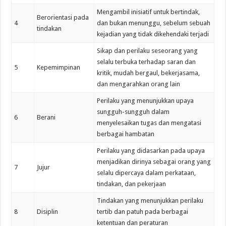
Mengambil inisiatif untuk bertindak,
Berorientasi pada
4
dan bukan menunggu, sebelum sebuah
tindakan
kejadian yang tidak dikehendaki terjadi
Sikap dan perilaku seseorang yang
selalu terbuka terhadap saran dan
5
Kepemimpinan
kritik, mudah bergaul, bekerjasama,
dan mengarahkan orang lain
Perilaku yang menunjukkan upaya
sungguh-sungguh dalam
6
Berani
menyelesaikan tugas dan mengatasi
berbagai hambatan
Perilaku yang didasarkan pada upaya
menjadikan dirinya sebagai orang yang
7
Jujur
selalu dipercaya dalam perkataan,
tindakan, dan pekerjaan
Tindakan yang menunjukkan perilaku
8
Disiplin
tertib dan patuh pada berbagai
ketentuan dan peraturan