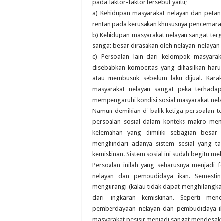
pada faktor-faktor tersebut yaitu;
a) Kehidupan masyarakat nelayan dan petani
rentan pada kerusakan khususnya pencemaran 
b) Kehidupan masyarakat nelayan sangat ter
sangat besar dirasakan oleh nelayan-nelayan k
c) Persoalan lain dari kelompok masyarak
disebabkan komoditas yang dihasilkan haru
atau membusuk sebelum laku dijual. Karakt
masyarakat nelayan sangat peka terhadap
mempengaruhi kondisi sosial masyarakat nel
Namun demikian di balik ketiga persoalan t
persoalan sosial dalam konteks makro menya
kelemahan yang dimiliki sebagian besar 
menghindari adanya sistem sosial yang ta
kemiskinan. Sistem sosial ini sudah begitu 
Persoalan inilah yang seharusnya menjadi
nelayan dan pembudidaya ikan. Semestin
mengurangi (kalau tidak dapat menghilangkan
dari lingkaran kemiskinan. Seperti me
pemberdayaan nelayan dan pembudidaya i
masyarakat pesisir menjadi sangat mendesak