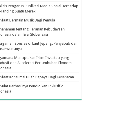
lisis Pengaruh Publikasi Media Sosial Terhadap
branding Suatu Merek
faat Bermain Musik Bagi Pemula
mahaman tentang Peranan Kebudayaan
onesia dalam Era Globalisasi
agaman Spesies di Laut Jepang: Penyebab dan
nsekwensinya
aimana Menciptakan Iklim Investasi yang
dusif dan Akselerasi Pertumbuhan Ekonomi
donesia
nfaat Konsumsi Buah Papaya Bagi Kesehatan
t-Kiat Berhasilnya Pendidikan Inklusif di
donesia