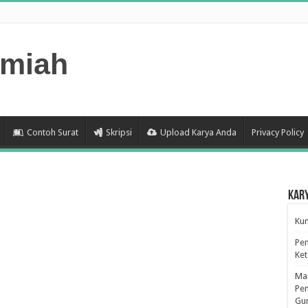
lmiah
Contoh Surat
Skripsi
Upload Karya Anda
Privacy Policy
Kar
Kum
Pen
Ke
Man
Pen
Gu