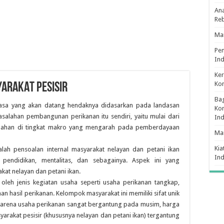
Ana
Re
Man
Pe
Ind
Ker
Ko
ARAKAT PESISIR
Bag
sa yang akan datang hendaknya didasarkan pada landasan
Kon
lahan pembangunan perikanan itu sendiri, yaitu mulai dari
In
lahan di tingkat makro yang mengarah pada pemberdayaan
Ma
Kia
ah pensoalan internal masyarakat nelayan dan petani ikan
In
pendidikan, mentalitas, dan sebagainya. Aspek ini yang
kat nelayan dan petani ikan.
i oleh jenis kegiatan usaha seperti usaha perikanan tangkap,
 hasil perikanan. Kelompok masyarakat ini memiliki sifat unik
Karena usaha perikanan sangat bergantung pada musim, harga
arakat pesisir (khususnya nelayan dan petani ikan) tergantung