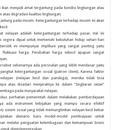
 ikan menjadi amat tergantung pada kondisi lingkungan atau
atau degradasi kualitas lingkungan.
gantung pada musim. Ketergantungan terhadap musim ini akan
ecil.
at nelayan adalah ketergantungan terhadap pasar. Hal ini
s segera dijual untuk memenuhi kebutuhan hidup sehari-hari
eristik ini mempunyai implikasi yang sangat penting yaitu
 fluktuasi harga. Perubahan harga sekecil apapun sangat
ayan.
ersebut sebenarnya ada persoalan yang lebih mendasar yaitu
ngkut ketergantungan sosial (patron client). Karena faktor
nelayan (nelayan kecil dan pandega), mereka tidak bisa
npa atau disadari menjeratnya ke dalam “Iingkaran setan”
melembaga pada masyarakat nelayan.
 fokus perhatian pemerintah dalam melakukan pemberdayaan
ya ada instrument kebijakan yang mampu secara efektif
) sistem sosial yang tidak memungkinkan nelayan kecil keluar
nciptakan skenario baru model-model pembiayaan untuk
kan melalui penguatan kelembagaan dan kemampuan bisnis
 untuk diimplementasikan.