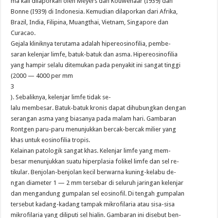
ma kali dilaporkan oleh Meyers dan Kouwenaar (I939) dan
Bonne (I939) di Indonesia. Kemudian dilaporkan dari Afrika,
Brazil, India, Filipina, Muangthai, Vietnam, Singapore dan
Curacao.
Gejala kliniknya terutama adalah hipereosinofilia, pembe-
saran kelenjar limfe, batuk-batuk dan asma. Hipereosinofilia
yang hampir selalu ditemukan pada penyakit ini sangat tinggi
(2000 — 4000 per mm
3
). Sebaliknya, kelenjar limfe tidak se-
lalu membesar. Batuk-batuk kronis dapat dihubungkan dengan
serangan asma yang biasanya pada malam hari. Gambaran
Rontgen paru-paru menunjukkan bercak-bercak milier yang
khas untuk eosinofilia tropis.
Kelainan patologik sangat khas. Kelenjar limfe yang mem-
besar menunjukkan suatu hiperplasia folikel limfe dan sel re-
tikular. Benjolan-benjolan kecil berwarna kuning-kelabu de-
ngan diameter 1 — 2 mm tersebar di seluruh jaringan kelenjar
dan mengandung gumpalan sel eosinofil. Di tengah gumpalan
tersebut kadang-kadang tampak mikrofilaria atau sisa-sisa
mikrofilaria yang diliputi sel hialin. Gambaran ini disebut ben-