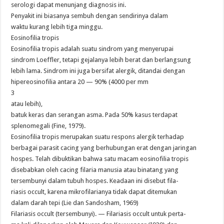
serologi dapat menunjang diagnosis ini.
Penyakit ini biasanya sembuh dengan sendirinya dalam
waktu kurang lebih tiga minggu.
Eosinofilia tropis
Eosinofilia tropis adalah suatu sindrom yang menyerupai
sindrom Loeffler, tetapi gejalanya lebih berat dan berlangsung
lebih lama. Sindrom ini juga bersifat alergik, ditandai dengan
hipereosinofilia antara 20 — 90% (4000 per mm
3
atau lebih),
batuk keras dan serangan asma. Pada 50% kasus terdapat
splenomegali (Fine, 1979).
Eosinofilia tropis merupakan suatu respons alergik terhadap
berbagai parasit cacing yang berhubungan erat dengan jaringan
hospes. Telah dibuktikan bahwa satu macam eosinofilia tropis
disebabkan oleh cacing filaria manusia atau binatang yang
tersembunyi dalam tubuh hospes. Keadaan ini disebut fila-
riasis occult, karena mikrofilarianya tidak dapat ditemukan
dalam darah tepi (Lie dan Sandosham, 1969)
Filariasis occult (tersembunyi). — Filariasis occult untuk perta-