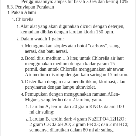
Penggunaannya: ampas bir basah 3-6% dan kering 10%
6.3. Penyiapan Peralatan
Pakan Alami
Chlorella
Alat-alat yang akan digunakan dicuci dengan deterjen,
kemudian dibilas dengan larutan klorin 150 ppm.
Dalam wadah 1 galon:
Menggunakan stoples atau botol “carboys”, slang
aerasi, dan batu aerasi.
Botol diisi medium ± 3 liter, untuk Chlorella air laut
menggunakan medium dengan kadar garam 15
permil, dan untuk Chlorella menggunakan air tawar.
Air medium disaring dengan kain saringan 15 mikron.
Disterilkan dengan cara mendidihkan, klorinasi, atau
penyinaran dengan lampu ultraviolet.
Pemupukan dengan menggunakan ramuan Allen-
Miguel, yang terdiri dari 2 larutan, yaitu:
Larutan A, terdiri dari 20 gram KNO3 dalam 100
ml air suling;
Larutan B, terdiri dari: 4 gram Na2HPO4.12H2O;
2 gram CaCl2.6H2O; 2 gram FeCl3; dan 2 ml HCl;
semuanya dilarutkan dalam 80 ml air suling.