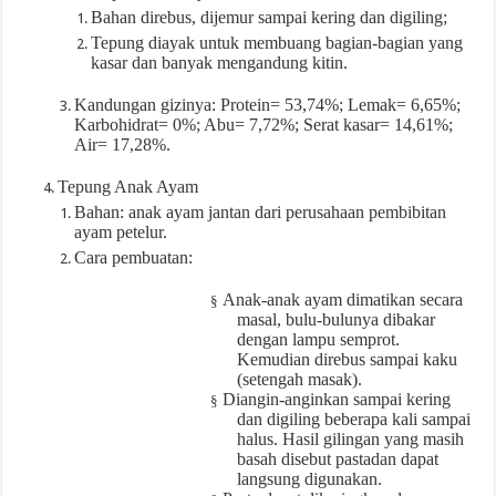
Bahan direbus, dijemur sampai kering dan digiling;
Tepung diayak untuk membuang bagian-bagian yang
kasar dan banyak mengandung kitin.
Kandungan gizinya: Protein= 53,74%; Lemak= 6,65%;
Karbohidrat= 0%; Abu= 7,72%; Serat kasar= 14,61%;
Air= 17,28%.
Tepung Anak Ayam
Bahan: anak ayam jantan dari perusahaan pembibitan
ayam petelur.
Cara pembuatan:
Anak-anak ayam dimatikan secara
§
masal, bulu-bulunya dibakar
dengan lampu semprot.
Kemudian direbus sampai kaku
(setengah masak).
Diangin-anginkan sampai kering
§
dan digiling beberapa kali sampai
halus. Hasil gilingan yang masih
basah disebut pastadan dapat
langsung digunakan.