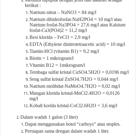
berikut :
Natrium nitrat – NaNO3 = 84 mg/l
Natrium dihidrofosfat-NaH2PO4 = 10 mg/l atau
Natrium fosfat-Na3PO4 = 27,6 mg/l atau Kalsium
fosfat-Ca3(PO4)2 = 11,2 mg/l
Besi klorida – FeCl3 = 2,9 mg/l
EDTA (Ethylene dinitrotetraacetic acid) = 10 mg/l
Tiamin-HCl (vitamin B1) = 9,2 mg/l
Biotin = 1 mikrogram/l
Vitamin B12 = 1mikrogram/l
Tembaga sulfat kristal CuSO4.5H2O = 0,0196 mg/l
Seng sulfat kristal ZnSO4.7H2O = 0,044 mg/l
Natrium molibdat-NaMoO4.7H2O = 0,02 mg/l
Mangan klorida kristal-MnCl2.4H2O = 0,0126
mg/l
Kobalt korida kristal-CoCl2.6H2O = 3,6 mg/l
Dalam wadah 1 galon (3 liter)
Dapat menggunakan botol “carboys” atau stoples.
Persiapan sama dengan dalam wadah 1 liter.