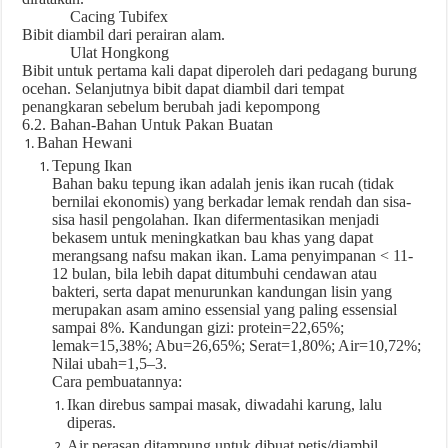
Cacing Tubifex
Bibit diambil dari perairan alam.
Ulat Hongkong
Bibit untuk pertama kali dapat diperoleh dari pedagang burung
ocehan. Selanjutnya bibit dapat diambil dari tempat
penangkaran sebelum berubah jadi kepompong
6.2. Bahan-Bahan Untuk Pakan Buatan
Bahan Hewani
Tepung Ikan
Bahan baku tepung ikan adalah jenis ikan rucah (tidak
bernilai ekonomis) yang berkadar lemak rendah dan sisa-
sisa hasil pengolahan. Ikan difermentasikan menjadi
bekasem untuk meningkatkan bau khas yang dapat
merangsang nafsu makan ikan. Lama penyimpanan < 11-
12 bulan, bila lebih dapat ditumbuhi cendawan atau
bakteri, serta dapat menurunkan kandungan lisin yang
merupakan asam amino essensial yang paling essensial
sampai 8%. Kandungan gizi: protein=22,65%;
lemak=15,38%; Abu=26,65%; Serat=1,80%; Air=10,72%;
Nilai ubah=1,5–3.
Cara pembuatannya:
Ikan direbus sampai masak, diwadahi karung, lalu
diperas.
Air perasan ditampung untuk dibuat petis/diambil