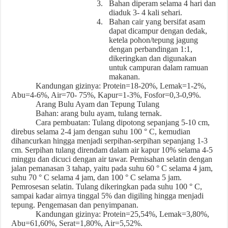
3.
Bahan diperam selama 4 hari dan
diaduk 3- 4 kali sehari.
4.
Bahan cair yang bersifat asam
dapat dicampur dengan dedak,
ketela pohon/tepung jagung
dengan perbandingan 1:1,
dikeringkan dan digunakan
untuk campuran dalam ramuan
makanan.
Kandungan gizinya: Protein=18-20%, Lemak=1-2%,
Abu=4-6%, Air=70- 75%, Kapur=1-3%, Fosfor=0,3-0,9%.
Arang Bulu Ayam dan Tepung Tulang
Bahan: arang bulu ayam, tulang ternak.
Cara pembuatan: Tulang dipotong sepanjang 5-10 cm,
direbus selama 2-4 jam dengan suhu 100 ° C, kemudian
dihancurkan hingga menjadi serpihan-serpihan sepanjang 1-3
cm. Serpihan tulang direndam dalam air kapur 10% selama 4-5
minggu dan dicuci dengan air tawar. Pemisahan selatin dengan
jalan pemanasan 3 tahap, yaitu pada suhu 60 ° C selama 4 jam,
suhu 70 ° C selama 4 jam, dan 100 ° C selama 5 jam.
Pemrosesan selatin. Tulang dikeringkan pada suhu 100 ° C,
sampai kadar airnya tinggal 5% dan digiling hingga menjadi
tepung. Pengemasan dan penyimpanan.
Kandungan gizinya: Protein=25,54%, Lemak=3,80%,
Abu=61,60%, Serat=1,80%, Air=5,52%.