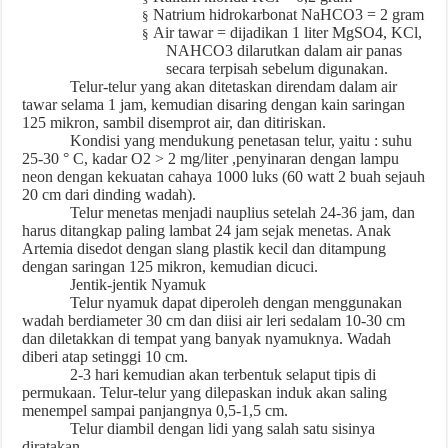
Natrium hidrokarbonat NaHCO3 = 2 gram
§
Air tawar = dijadikan 1 liter MgSO4, KCl,
§
NAHCO3 dilarutkan dalam air panas
secara terpisah sebelum digunakan.
Telur-telur yang akan ditetaskan direndam dalam air
tawar selama 1 jam, kemudian disaring dengan kain saringan
125 mikron, sambil disemprot air, dan ditiriskan.
Kondisi yang mendukung penetasan telur, yaitu : suhu
25-30 ° C, kadar O2 > 2 mg/liter ,penyinaran dengan lampu
neon dengan kekuatan cahaya 1000 luks (60 watt 2 buah sejauh
20 cm dari dinding wadah).
Telur menetas menjadi nauplius setelah 24-36 jam, dan
harus ditangkap paling lambat 24 jam sejak menetas. Anak
Artemia disedot dengan slang plastik kecil dan ditampung
dengan saringan 125 mikron, kemudian dicuci.
Jentik-jentik Nyamuk
Telur nyamuk dapat diperoleh dengan menggunakan
wadah berdiameter 30 cm dan diisi air leri sedalam 10-30 cm
dan diletakkan di tempat yang banyak nyamuknya. Wadah
diberi atap setinggi 10 cm.
2-3 hari kemudian akan terbentuk selaput tipis di
permukaan. Telur-telur yang dilepaskan induk akan saling
menempel sampai panjangnya 0,5-1,5 cm.
Telur diambil dengan lidi yang salah satu sisinya
diratakan.