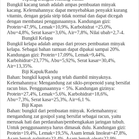
Bungkil kacang tanah adalah ampas pembuatan minyak
kacang. Kelemahannya: dapat menyebabkan penyakit kurang
vitamin, dengan gejala sirip tidak normal dan dapat dicegah
dengan membatasi penggunaannya. Kandungan gizi:
Protein=47,9%, Lemak=10,9%, Karbohidrat =25,0%,
Abu=4,8%, Serat kasar=3,6%, Air=7,8%, Nilai ubah=2,7-4.
Bungkil Kelapa
Bungkil kelapa adalah ampas dari proses pembuatan minyak
kelapa. Sebagai bahan ramuan dapat dipakai sampai 20%.
Kandungan gizi: Protein=17,09%, Lemak=9,44%,
Karbohidrat=23,77%, Abu=5,92%, Serat kasar=30,4%,
Air=13,35%.
Biji Kapuk/Randu
Bahan: bungkil kapuk yang telah diambil minyaknya.
Kelemahannya: Mengandung zat siklo-propenoid yang bersifat
racun bius. Penggunaannya < 5%. Kandungan gizinya:
Protein=27,4%, Lemak=5,6%, Karbohidrat=18,6%,
Abu=7,3%, Serat kasa=25,3%, Air=6,1 %.
Biji Kapas
Bahan: bungkil dari pembuatan minyak. Kelemahannya:
mengandung zat gosipol yang bersifat sebagai racun, yaitu
merusak hati dan perdarahan/pembengkakan jaringan tubuh.
Untuk penggunaannya harus dimasak dulu. Kandungan gizi:
Protein=19,4%, Lemak=19,5%, Asam lemak linoleat=47,8%,
Asam lemak palmitat=23,4%, Asam lemak oleat=22,9%.