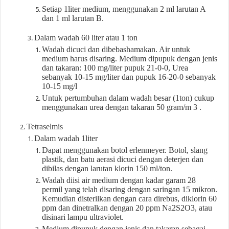
Setiap 1liter medium, menggunakan 2 ml larutan A
dan 1 ml larutan B.
Dalam wadah 60 liter atau 1 ton
Wadah dicuci dan dibebashamakan. Air untuk
medium harus disaring. Medium dipupuk dengan jenis
dan takaran: 100 mg/liter pupuk 21-0-0, Urea
sebanyak 10-15 mg/liter dan pupuk 16-20-0 sebanyak
10-15 mg/l
Untuk pertumbuhan dalam wadah besar (1ton) cukup
menggunakan urea dengan takaran 50 gram/m 3 .
Tetraselmis
Dalam wadah 1liter
Dapat menggunakan botol erlenmeyer. Botol, slang
plastik, dan batu aerasi dicuci dengan deterjen dan
dibilas dengan larutan klorin 150 ml/ton.
Wadah diisi air medium dengan kadar garam 28
permil yang telah disaring dengan saringan 15 mikron.
Kemudian disterilkan dengan cara direbus, diklorin 60
ppm dan dinetralkan dengan 20 ppm Na2S2O3, atau
disinari lampu ultraviolet.
Medium dipupuk dengan jenis dan takaran sebagai