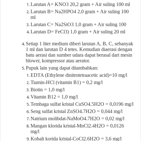
Larutan A= KNO3 20,2 gram + Air suling 100 ml
Larutan B= Na2HPO4 2,0 gram + Air suling 100
ml
Larutan C= Na2SiO3 1,0 gram + Air suling 100
Larutan D= FeCl3) 1,0 gram + Air suling 20 ml
Setiap 1 liter medium diberi larutan A, B, C, sebanyak
1 ml dan larutan D 4 tetes. Kemudian diaerasi dengan
batu aerasi dan sumber udara dapat berasal dari mesin
blower, kompressor atau aerator.
Pupuk lain yang dapat ditambahkan:
EDTA (Ethylene dinitrotetraacetic acid)=10 mg/l
Tiamin-HCl (vitamin B1) = 0,2 mg/l
Biotin = 1,0 mg/l
Vitamin B12 = 1,0 mg/l
Tembaga sulfat kristal CuSO4.5H2O = 0,0196 mg/l
Seng sulfat kristal ZnSO4.7H2O = 0,044 mg/l
Natrium molibdat-NaMoO4.7H2O = 0,02 mg/l
Mangan klorida kristal-MnCl2.4H2O = 0,0126
mg/l
Kobalt korida kristal-CoCl2.6H2O = 3,6 mg/l