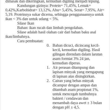
dimasak dan dikeringkan, kemudian digiling menjadi tepung.
Kandungan gizinya: Protein= 71,45%, Lemak=
0,42%,Karbohidrat= 13,12%, Abu= 5,45%, Serat= 7,95%, Air=
5,19. Proteinnya sukar dicerna, sehingga penggunaannya untuk
ikan < 3% dan untuk udang < 5%.
Silase Ikan
Bahan: ikan rucah dan limbah pengolahan.
Silase adalah hasil olahan cair dari bahan baku asal
ikan/limbahnya.
Cara pembuatan:
0.
Bahan dicuci, dicincang kecil-
kecil, kemudian digiling. Hasil
gilingan direndam dalam larutan
asam formiat 3% 24 jan,
kemudian diperas.
1.
Air perasan ditampung dan
lapisan minyak yang mengapung
di lapisan atas disingkirkan.
2.
Cairan yang bebas minyak
dicampur dengan ampas dan
ditambah asam propionat 1%,
untuk mencegah tumbuhnya
bakteri / cendawan dan
menambah daya awet ± 3 bulan
dengan pH ± 4,5.