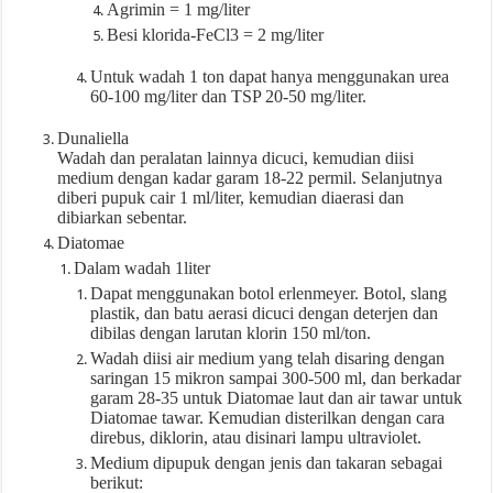
Agrimin = 1 mg/liter
Besi klorida-FeCl3 = 2 mg/liter
Untuk wadah 1 ton dapat hanya menggunakan urea
60-100 mg/liter dan TSP 20-50 mg/liter.
Dunaliella
Wadah dan peralatan lainnya dicuci, kemudian diisi
medium dengan kadar garam 18-22 permil. Selanjutnya
diberi pupuk cair 1 ml/liter, kemudian diaerasi dan
dibiarkan sebentar.
Diatomae
Dalam wadah 1liter
Dapat menggunakan botol erlenmeyer. Botol, slang
plastik, dan batu aerasi dicuci dengan deterjen dan
dibilas dengan larutan klorin 150 ml/ton.
Wadah diisi air medium yang telah disaring dengan
saringan 15 mikron sampai 300-500 ml, dan berkadar
garam 28-35 untuk Diatomae laut dan air tawar untuk
Diatomae tawar. Kemudian disterilkan dengan cara
direbus, diklorin, atau disinari lampu ultraviolet.
Medium dipupuk dengan jenis dan takaran sebagai
berikut: