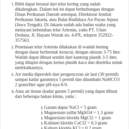
Bibit dapat berasal dari telur kering yang sudah
dikalengkan. Dalam hal ini dapat berhubungan dengan
Dinas Perikanan Daerah setempat, Direktorat Jendral
Perikanan Jakarta, atau Balai Budidaya Air Payau Jepara
(Jawa Tengah). Di Jakarta sudah ada badan usaha yang
melayani kebutuhan telur Artemia, yaitu PT. Ulam
Dedana, Jl. Hayam Wuruk no. 4-PX, telepon 352922-
357563.
Penetasan telur Artemia dilakukan di wadah bening
dengan dasar berbentuk kerucut, dengan ukuran 3-75 liter.
Wadah dapat dibuat sendiri dari kantong plastik 3-5 liter,
yang dilapisi dengan kertas plastik kaca dan disetrika untuk
melekatkannya.
Air media diperoleh dari pengenceran air laut (30 permil)
sampai kadar garamnya 5 permil dan ditambahi NaHCO3
2 gram/liter agar pH-nya 8-9.
Atau air tiruan (kadar garam 5 permil) yang dapat dibuat
dari beberapa bahan kimia, yaitu :
Garam dapur NaCl = 5 gram
§
Magnesium sulfat MgSO4 = 1,3 gram
§
Magnesium klorida MgCl2 = 1 gram
§
Kalsium klorida CaCl2 = 0,3 gram
§
Kalium klorida KCl = 0,2 gram
§