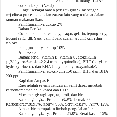
2% dan untuk udang 10-15%.
Garam Dapur (NaCl)
Fungsi: sebagai bahan pelezat (gurih), mencegah
terjadinya proses pencucian zat-zat lain yang terdapat dalam
ramuan makanan ikan.
Penggunaannya cukup 2%.
Bahan Perekat
Contoh bahan perekat: agar-agar, gelatin, tepung terigu,
tepung sagu, dll. Yang paling baik adalah tepung kanji dan
tapioka.
Penggunaannya cukup 10%.
Antioksidan
Bahan: fenol, vitamin E, vitamin C, etoksikulin
(1,2dihydro-6-etoksi-2,2,4 trimethyquinoline), BHT (butylated
hydroxytoluena), dan BHA (butylated hydroxyanisole).
Penggunaannya: etoksikulin 150 ppm, BHT dan BHA
200 ppm.
Ragi dan Ampas Bir
Ragi adalah sejenis cendawan yang dapat merubah
karbohidrat menjadi alkohol dan CO2.
Macam ragi: ragi tape, ragi roti, dan bir.
Kandungan gizi: Protein=59,2%, Lemak=0,
Karbohidrat=38,93%, Abu=4,95%, Serat kasar=0, Air=6,12%.
Ampas bir merupakan limbah pengolahan bir.
Kandungan gizinya: Protein=25,9%, Serat kasar=15%