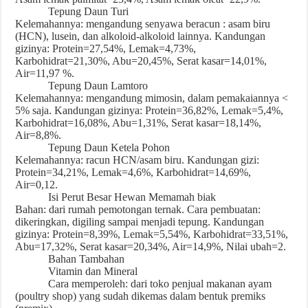
Tepung Daun Turi
Kelemahannya: mengandung senyawa beracun : asam biru
(HCN), lusein, dan alkoloid-alkoloid lainnya. Kandungan
gizinya: Protein=27,54%, Lemak=4,73%,
Karbohidrat=21,30%, Abu=20,45%, Serat kasar=14,01%,
Air=11,97 %.
Tepung Daun Lamtoro
Kelemahannya: mengandung mimosin, dalam pemakaiannya <
5% saja. Kandungan gizinya: Protein=36,82%, Lemak=5,4%,
Karbohidrat=16,08%, Abu=1,31%, Serat kasar=18,14%,
Air=8,8%.
Tepung Daun Ketela Pohon
Kelemahannya: racun HCN/asam biru. Kandungan gizi:
Protein=34,21%, Lemak=4,6%, Karbohidrat=14,69%,
Air=0,12.
Isi Perut Besar Hewan Memamah biak
Bahan: dari rumah pemotongan ternak. Cara pembuatan:
dikeringkan, digiling sampai menjadi tepung. Kandungan
gizinya: Protein=8,39%, Lemak=5,54%, Karbohidrat=33,51%,
Abu=17,32%, Serat kasar=20,34%, Air=14,9%, Nilai ubah=2.
Bahan Tambahan
Vitamin dan Mineral
Cara memperoleh: dari toko penjual makanan ayam
(poultry shop) yang sudah dikemas dalam bentuk premiks