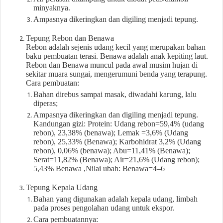
minyaknya.
Ampasnya dikeringkan dan digiling menjadi tepung.
Tepung Rebon dan Benawa
Rebon adalah sejenis udang kecil yang merupakan bahan
baku pembuatan terasi. Benawa adalah anak kepiting laut.
Rebon dan Benawa muncul pada awal musim hujan di
sekitar muara sungai, mengerumuni benda yang terapung.
Cara pembuatan:
Bahan direbus sampai masak, diwadahi karung, lalu
diperas;
Ampasnya dikeringkan dan digiling menjadi tepung.
Kandungan gizi: Protein: Udang rebon=59,4% (udang
rebon), 23,38% (benawa); Lemak =3,6% (Udang
rebon), 25,33% (Benawa); Karbohidrat 3,2% (Udang
rebon), 0,06% (benawa); Abu=11,41% (Benawa);
Serat=11,82% (Benawa); Air=21,6% (Udang rebon);
5,43% Benawa ,Nilai ubah: Benawa=4–6
Tepung Kepala Udang
Bahan yang digunakan adalah kepala udang, limbah
pada proses pengolahan udang untuk ekspor.
Cara pembuatannya: