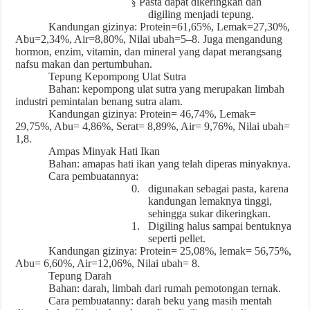
Pasta dapat dikeringkan dan
§
digiling menjadi tepung.
Kandungan gizinya: Protein=61,65%, Lemak=27,30%,
Abu=2,34%, Air=8,80%, Nilai ubah=5–8. Juga mengandung
hormon, enzim, vitamin, dan mineral yang dapat merangsang
nafsu makan dan pertumbuhan.
Tepung Kepompong Ulat Sutra
Bahan: kepompong ulat sutra yang merupakan limbah
industri pemintalan benang sutra alam.
Kandungan gizinya: Protein= 46,74%, Lemak=
29,75%, Abu= 4,86%, Serat= 8,89%, Air= 9,76%, Nilai ubah=
1,8.
Ampas Minyak Hati Ikan
Bahan: amapas hati ikan yang telah diperas minyaknya.
Cara pembuatannya:
0.
digunakan sebagai pasta, karena
kandungan lemaknya tinggi,
sehingga sukar dikeringkan.
1.
Digiling halus sampai bentuknya
seperti pellet.
Kandungan gizinya: Protein= 25,08%, lemak= 56,75%,
Abu= 6,60%, Air=12,06%, Nilai ubah= 8.
Tepung Darah
Bahan: darah, limbah dari rumah pemotongan ternak.
Cara pembuatanny: darah beku yang masih mentah