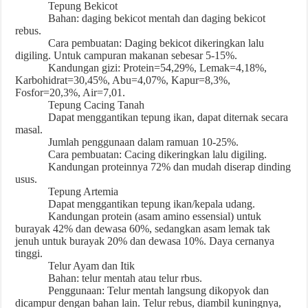
Tepung Bekicot
Bahan: daging bekicot mentah dan daging bekicot
rebus.
Cara pembuatan: Daging bekicot dikeringkan lalu
digiling. Untuk campuran makanan sebesar 5-15%.
Kandungan gizi: Protein=54,29%, Lemak=4,18%,
Karbohidrat=30,45%, Abu=4,07%, Kapur=8,3%,
Fosfor=20,3%, Air=7,01.
Tepung Cacing Tanah
Dapat menggantikan tepung ikan, dapat diternak secara
masal.
Jumlah penggunaan dalam ramuan 10-25%.
Cara pembuatan: Cacing dikeringkan lalu digiling.
Kandungan proteinnya 72% dan mudah diserap dinding
usus.
Tepung Artemia
Dapat menggantikan tepung ikan/kepala udang.
Kandungan protein (asam amino essensial) untuk
burayak 42% dan dewasa 60%, sedangkan asam lemak tak
jenuh untuk burayak 20% dan dewasa 10%. Daya cernanya
tinggi.
Telur Ayam dan Itik
Bahan: telur mentah atau telur rbus.
Penggunaan: Telur mentah langsung dikopyok dan
dicampur dengan bahan lain. Telur rebus, diambil kuningnya,