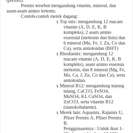
(premix).
Premix tersebut mengandung vitamin, mineral, dan
asam-asam amino tertentu.
Contoh-contoh merek dagang:
Top mix: mengandung 12 macam
§
vitamin (A, D, E, K, B
kompleks), 2 asam amino
essensial (metionin dan lisin) dan
6 mineral (Mn, Fe, J, Zn, Co dan
Cu), serta antioksidan (BHT)
Rhodiamix: mengandung 12
§
macam vitamin (A, D, E, K, B
kompleks), asam amino essensia
metionin, dan 8 mineral (Mg, Fe,
Mo, Ca, J, Zn, Co dan Cu), serta
antioksidan.
Mineral B12: mengandung tepung
§
tulang, CaCO3, FeSO4,
MnSO4, KI, CuSO4, dan
ZnCO3, serta vitamin B12
(sianokobalamin).
Merek lain: Aquamix, Rajamix U,
§
Pfizer Premix A, Pfizer Premix
B.
Penggunaannya : Untuk ikan 1-