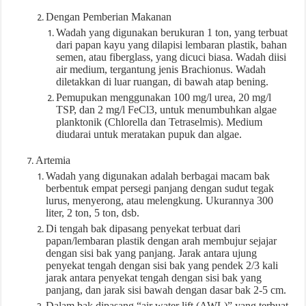
Dengan Pemberian Makanan
Wadah yang digunakan berukuran 1 ton, yang terbuat
dari papan kayu yang dilapisi lembaran plastik, bahan
semen, atau fiberglass, yang dicuci biasa. Wadah diisi
air medium, tergantung jenis Brachionus. Wadah
diletakkan di luar ruangan, di bawah atap bening.
Pemupukan menggunakan 100 mg/l urea, 20 mg/l
TSP, dan 2 mg/l FeCl3, untuk menumbuhkan algae
planktonik (Chlorella dan Tetraselmis). Medium
diudarai untuk meratakan pupuk dan algae.
Artemia
Wadah yang digunakan adalah berbagai macam bak
berbentuk empat persegi panjang dengan sudut tegak
lurus, menyerong, atau melengkung. Ukurannya 300
liter, 2 ton, 5 ton, dsb.
Di tengah bak dipasang penyekat terbuat dari
papan/lembaran plastik dengan arah membujur sejajar
dengan sisi bak yang panjang. Jarak antara ujung
penyekat tengah dengan sisi bak yang pendek 2/3 kali
jarak antara penyekat tengah dengan sisi bak yang
panjang, dan jarak sisi bawah dengan dasar bak 2-5 cm.
Dalam bak dipasang “air water lift (AWL)” yang terbuat