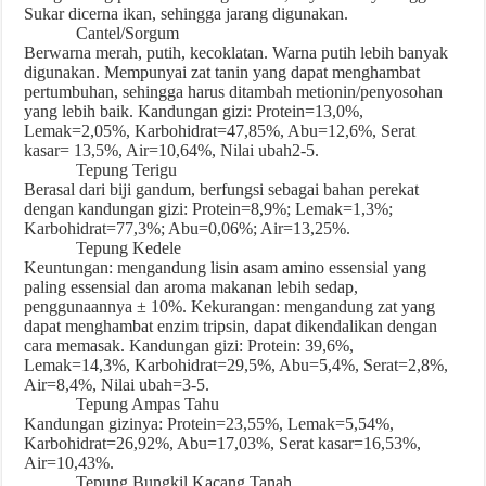
Sukar dicerna ikan, sehingga jarang digunakan.
Cantel/Sorgum
Berwarna merah, putih, kecoklatan. Warna putih lebih banyak
digunakan. Mempunyai zat tanin yang dapat menghambat
pertumbuhan, sehingga harus ditambah metionin/penyosohan
yang lebih baik. Kandungan gizi: Protein=13,0%,
Lemak=2,05%, Karbohidrat=47,85%, Abu=12,6%, Serat
kasar= 13,5%, Air=10,64%, Nilai ubah2-5.
Tepung Terigu
Berasal dari biji gandum, berfungsi sebagai bahan perekat
dengan kandungan gizi: Protein=8,9%; Lemak=1,3%;
Karbohidrat=77,3%; Abu=0,06%; Air=13,25%.
Tepung Kedele
Keuntungan: mengandung lisin asam amino essensial yang
paling essensial dan aroma makanan lebih sedap,
penggunaannya ± 10%. Kekurangan: mengandung zat yang
dapat menghambat enzim tripsin, dapat dikendalikan dengan
cara memasak. Kandungan gizi: Protein: 39,6%,
Lemak=14,3%, Karbohidrat=29,5%, Abu=5,4%, Serat=2,8%,
Air=8,4%, Nilai ubah=3-5.
Tepung Ampas Tahu
Kandungan gizinya: Protein=23,55%, Lemak=5,54%,
Karbohidrat=26,92%, Abu=17,03%, Serat kasar=16,53%,
Air=10,43%.
Tepung Bungkil Kacang Tanah