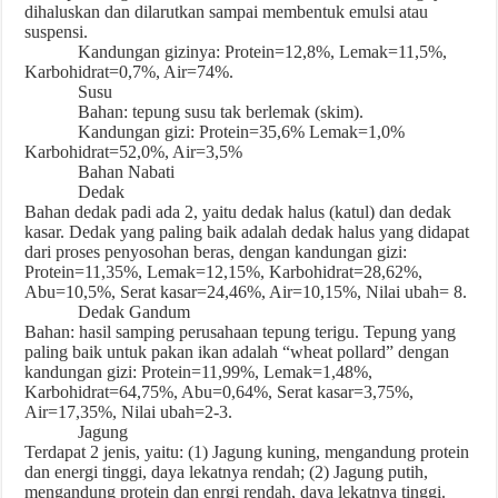
dihaluskan dan dilarutkan sampai membentuk emulsi atau
suspensi.
Kandungan gizinya: Protein=12,8%, Lemak=11,5%,
Karbohidrat=0,7%, Air=74%.
Susu
Bahan: tepung susu tak berlemak (skim).
Kandungan gizi: Protein=35,6% Lemak=1,0%
Karbohidrat=52,0%, Air=3,5%
Bahan Nabati
Dedak
Bahan dedak padi ada 2, yaitu dedak halus (katul) dan dedak
kasar. Dedak yang paling baik adalah dedak halus yang didapat
dari proses penyosohan beras, dengan kandungan gizi:
Protein=11,35%, Lemak=12,15%, Karbohidrat=28,62%,
Abu=10,5%, Serat kasar=24,46%, Air=10,15%, Nilai ubah= 8.
Dedak Gandum
Bahan: hasil samping perusahaan tepung terigu. Tepung yang
paling baik untuk pakan ikan adalah “wheat pollard” dengan
kandungan gizi: Protein=11,99%, Lemak=1,48%,
Karbohidrat=64,75%, Abu=0,64%, Serat kasar=3,75%,
Air=17,35%, Nilai ubah=2-3.
Jagung
Terdapat 2 jenis, yaitu: (1) Jagung kuning, mengandung protein
dan energi tinggi, daya lekatnya rendah; (2) Jagung putih,
mengandung protein dan enrgi rendah, daya lekatnya tinggi.