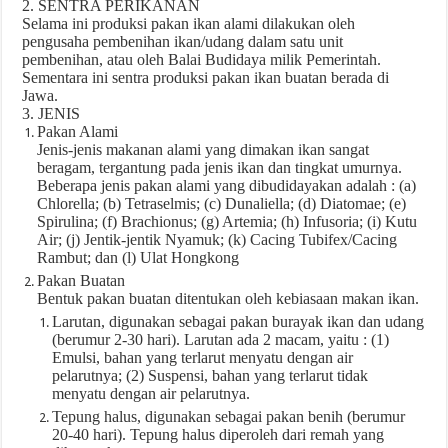
2. SENTRA PERIKANAN
Selama ini produksi pakan ikan alami dilakukan oleh
pengusaha pembenihan ikan/udang dalam satu unit
pembenihan, atau oleh Balai Budidaya milik Pemerintah.
Sementara ini sentra produksi pakan ikan buatan berada di
Jawa.
3. JENIS
Pakan Alami
Jenis-jenis makanan alami yang dimakan ikan sangat
beragam, tergantung pada jenis ikan dan tingkat umurnya.
Beberapa jenis pakan alami yang dibudidayakan adalah : (a)
Chlorella; (b) Tetraselmis; (c) Dunaliella; (d) Diatomae; (e)
Spirulina; (f) Brachionus; (g) Artemia; (h) Infusoria; (i) Kutu
Air; (j) Jentik-jentik Nyamuk; (k) Cacing Tubifex/Cacing
Rambut; dan (l) Ulat Hongkong
Pakan Buatan
Bentuk pakan buatan ditentukan oleh kebiasaan makan ikan.
Larutan, digunakan sebagai pakan burayak ikan dan udang
(berumur 2-30 hari). Larutan ada 2 macam, yaitu : (1)
Emulsi, bahan yang terlarut menyatu dengan air
pelarutnya; (2) Suspensi, bahan yang terlarut tidak
menyatu dengan air pelarutnya.
Tepung halus, digunakan sebagai pakan benih (berumur
20-40 hari). Tepung halus diperoleh dari remah yang