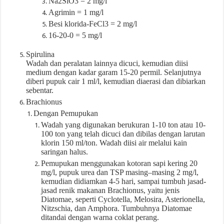
Na2SiO3 = 2 mg/l
Agrimin = 1 mg/l
Besi klorida-FeCl3 = 2 mg/l
16-20-0 = 5 mg/l
Spirulina
Wadah dan peralatan lainnya dicuci, kemudian diisi
medium dengan kadar garam 15-20 permil. Selanjutnya
diberi pupuk cair 1 ml/l, kemudian diaerasi dan dibiarkan
sebentar.
Brachionus
Dengan Pemupukan
Wadah yang digunakan berukuran 1-10 ton atau 10-
100 ton yang telah dicuci dan dibilas dengan larutan
klorin 150 ml/ton. Wadah diisi air melalui kain
saringan halus.
Pemupukan menggunakan kotoran sapi kering 20
mg/l, pupuk urea dan TSP masing–masing 2 mg/l,
kemudian didiamkan 4-5 hari, sampai tumbuh jasad-
jasad renik makanan Brachionus, yaitu jenis
Diatomae, seperti Cyclotella, Melosira, Asterionella,
Nitzschia, dan Amphora. Tumbuhnya Diatomae
ditandai dengan warna coklat perang.