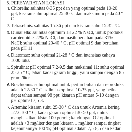
5. PERSYARATAN LOKASI
Chlorella: salinitas 0-35 ppt dan yang optimal pada 10-20
ppt, kisaran suhu optimal 25-30°C dan maksimum pada 40 °
C.
Tetraselmis: salinitas 15-36 ppt dan kisaran suhu 15-35 °C.
Dunaliella: salinitas optimum 18-22 % NaCl, untuk produksi
carotenoid > 27% NaCl, dan masih bertahan pada 31%
NaCl; suhu optimal 20-40 ° C, pH optimal 9 dan bertahan
pada pH 11.
Diatomae: suhu optimal 21-28 ° C dan intensitas cahaya
1000 luks.
Spirulina: pH optimal 7,2-9,5 dan maksimal 11; suhu optimal
25-35 ° C; tahan kadar garam tinggi, yaitu sampai dengan 85
gram /liter.
Brachionus: suhu optimal untuk pertumbuhan dan reproduksi
adalah 22-30 ° C; salinitas optimal 10-35 ppt, yang betina
dapat tahan sampai 98 ppt; kisaran pH antara 5-10 dengan
pH optimal 7,5-8.
Artemia: kisaran suhu 25-30 ° C dan untuk Artemia kering
-273-100 ° C; kadar garam optimal 30-50 ppt, untuk
menghasilkan kista: 100 permil; kandungan O2 optimal
adalah >3 mg/liter dengan kisaran 1 mg/liter sampai tingkat
kejenuhannya 100 %; pH optimal adalah 7,5-8,5 dan kadar