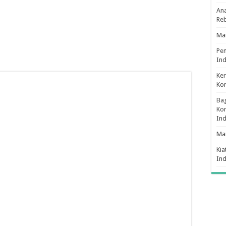
Ana
Re
Man
Pe
Ind
Ker
Ko
Bag
Kon
In
Ma
Kia
In