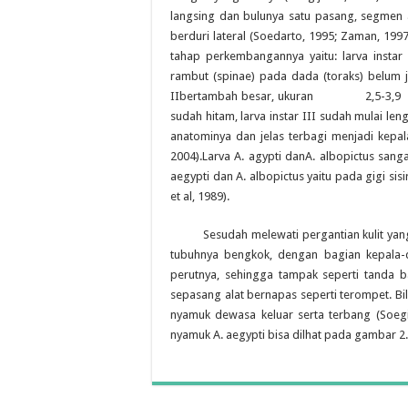
langsing dan bulunya satu pasang, segmen a
berduri lateral (Soedarto, 1995; Zaman, 19
tahap perkembangannya yaitu: larva instar 
rambut (spinae) pada dada (toraks) belum 
IIbertambah besar, ukuran 2,5-3,9 mm,
sudah hitam, larva instar III sudah mulai len
anatominya dan jelas terbagi menjadi kepal
2004).Larva A. agypti danA. albopictus san
aegypti dan A. albopictus yaitu pada gigi s
et al, 1989).
Sesudah melewati pergantian kulit yang k
tubuhnya bengkok, dengan bagian kepala-d
perutnya, sehingga tampak seperti tanda 
sepasang alat bernapas seperti terompet. B
nyamuk dewasa keluar serta terbang (Soegij
nyamuk A. aegypti bisa dilhat pada gambar 2