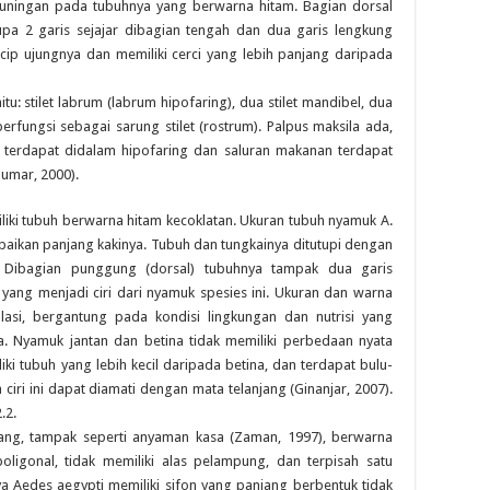
ekuningan pada tubuhnya yang berwarna hitam. Bagian dorsal
upa 2 garis sejajar dibagian tengah dan dua garis lengkung
ip ujungnya dan memiliki cerci yang lebih panjang daripada
aitu: stilet labrum (labrum hipofaring), dua stilet mandibel, dua
 berfungsi sebagai sarung stilet (rostrum). Palpus maksila ada,
h terdapat didalam hipofaring dan saluran makanan terdapat
Jumar, 2000).
 tubuh berwarna hitam kecoklatan. Ukuran tubuh nyamuk A.
baikan panjang kakinya. Tubuh dan tungkainya ditutupi dengan
n. Dibagian punggung (dorsal) tubuhnya tampak dua garis
 yang menjadi ciri dari nyamuk spesies ini. Ukuran dan warna
lasi, bergantung pada kondisi lingkungan dan nutrisi yang
 Nyamuk jantan dan betina tidak memiliki perbedaan nyata
ki tubuh yang lebih kecil daripada betina, dan terdapat bulu-
ciri ini dapat diamati dengan mata telanjang (Ginanjar, 2007).
.2.
jang, tampak seperti anyaman kasa (Zaman, 1997), berwarna
ligonal, tidak memiliki alas pelampung, dan terpisah satu
va Aedes aegypti memiliki sifon yang panjang berbentuk tidak