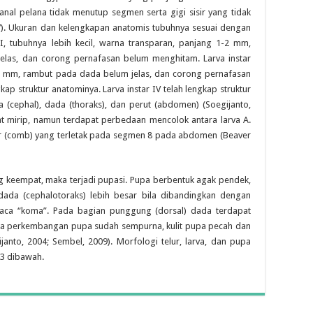
nal pelana tidak menutup segmen serta gigi sisir yang tidak
97). Ukuran dan kelengkapan anatomis tubuhnya sesuai dengan
I, tubuhnya lebih kecil, warna transparan, panjang 1-2 mm,
jelas, dan corong pernafasan belum menghitam. Larva instar
 rambut pada dada belum jelas, dan corong pernafasan
gkap struktur anatominya. Larva instar IV telah lengkap struktur
a (cephal), dada (thoraks), dan perut (abdomen) (Soegijanto,
gat mirip, namun terdapat perbedaan mencolok antara larva A.
isir (comb) yang terletak pada segmen 8 pada abdomen (Beaver
eempat, maka terjadi pupasi. Pupa berbentuk agak pendek,
ada (cephalotoraks) lebih besar bila dibandingkan dengan
baca “koma”. Pada bagian punggung (dorsal) dada terdapat
ila perkembangan pupa sudah sempurna, kulit pupa pecah dan
anto, 2004; Sembel, 2009). Morfologi telur, larva, dan pupa
.3 dibawah.