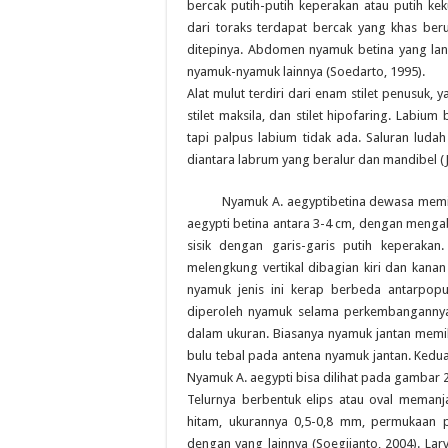
bercak putih-putih keperakan atau putih k
dari toraks terdapat bercak yang khas ber
ditepinya. Abdomen nyamuk betina yang lanc
nyamuk-nyamuk lainnya (Soedarto, 1995).
Alat mulut terdiri dari enam stilet penusuk, y
stilet maksila, dan stilet hipofaring. Labium
tapi palpus labium tidak ada. Saluran luda
diantara labrum yang beralur dan mandibel (
Nyamuk A. aegyptibetina dewasa memiliki
aegypti betina antara 3-4 cm, dengan menga
sisik dengan garis-garis putih keperaka
melengkung vertikal dibagian kiri dan kanan
nyamuk jenis ini kerap berbeda antarpopu
diperoleh nyamuk selama perkembangannya.
dalam ukuran. Biasanya nyamuk jantan memili
bulu tebal pada antena nyamuk jantan. Kedua 
Nyamuk A. aegypti bisa dilihat pada gambar 2
Telurnya berbentuk elips atau oval meman
hitam, ukurannya 0,5-0,8 mm, permukaan po
dengan yang lainnya (Soegijanto, 2004). Lar