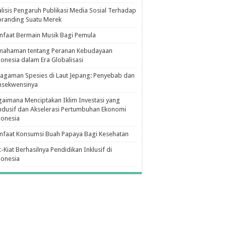
lisis Pengaruh Publikasi Media Sosial Terhadap
branding Suatu Merek
faat Bermain Musik Bagi Pemula
mahaman tentang Peranan Kebudayaan
onesia dalam Era Globalisasi
agaman Spesies di Laut Jepang: Penyebab dan
nsekwensinya
aimana Menciptakan Iklim Investasi yang
dusif dan Akselerasi Pertumbuhan Ekonomi
donesia
nfaat Konsumsi Buah Papaya Bagi Kesehatan
t-Kiat Berhasilnya Pendidikan Inklusif di
donesia