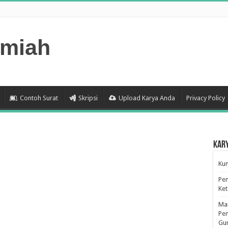
lmiah
Contoh Surat
Skripsi
Upload Karya Anda
Privacy Policy
Kar
Kum
Pen
Ke
Man
Pen
Gu