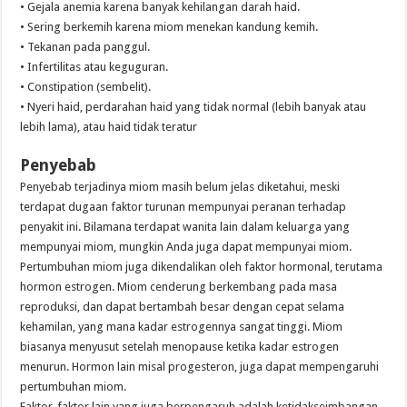
• Gejala anemia karena banyak kehilangan darah haid.
• Sering berkemih karena miom menekan kandung kemih.
• Tekanan pada panggul.
• Infertilitas atau keguguran.
• Constipation (sembelit).
• Nyeri haid, perdarahan haid yang tidak normal (lebih banyak atau
lebih lama), atau haid tidak teratur
Penyebab
Penyebab terjadinya miom masih belum jelas diketahui, meski
terdapat dugaan faktor turunan mempunyai peranan terhadap
penyakit ini. Bilamana terdapat wanita lain dalam keluarga yang
mempunyai miom, mungkin Anda juga dapat mempunyai miom.
Pertumbuhan miom juga dikendalikan oleh faktor hormonal, terutama
hormon estrogen. Miom cenderung berkembang pada masa
reproduksi, dan dapat bertambah besar dengan cepat selama
kehamilan, yang mana kadar estrogennya sangat tinggi. Miom
biasanya menyusut setelah menopause ketika kadar estrogen
menurun. Hormon lain misal progesteron, juga dapat mempengaruhi
pertumbuhan miom.
Faktor-faktor lain yang juga berpengaruh adalah ketidakseimbangan