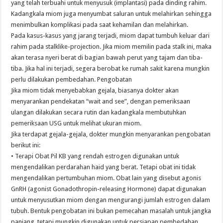
yang telah terbuahi untuk menyusuk (implantasi) pada dinding rahim.
Kadangkala miom juga menyumbat saluran untuk melahirkan sehingga
menimbulkan komplikasi pada saat kehamilan dan melahirkan.
Pada kasus-kasus yang jarang terjadi, miom dapat tumbuh keluar dari
rahim pada stalklike-projection. Jika miom memilin pada stalk ini, maka
akan terasa nyeri berat di bagian bawah perut yang tajam dan tiba-
tiba. Jika hal ini terjadi, segera berobat ke rumah sakit karena mungkin
perlu dilakukan pembedahan. Pengobatan
Jika miom tidak menyebabkan gejala, biasanya dokter akan
menyarankan pendekatan “wait and see”, dengan pemeriksaan
ulangan dilakukan secara rutin dan kadangkala membutuhkan
pemeriksaan USG untuk melihat ukuran miom.
Jika terdapat gejala-gejala, dokter mungkin menyarankan pengobatan
berikut ini:
• Terapi Obat Pil KB yang rendah estrogen digunakan untuk
mengendalikan perdarahan haid yang berat. Tetapi obat ini tidak
mengendalikan pertumbuhan miom. Obat lain yang disebut agonis
GnRH (agonist Gonadothropin-releasing Hormone) dapat digunakan
untuk menyusutkan miom dengan mengurangi jumlah estrogen dalam
tubuh. Bentuk pengobatan ini bukan pemecahan masalah untuk jangka
panjang, tetapi mungkin digunakan untuk persiapan pembedahan.