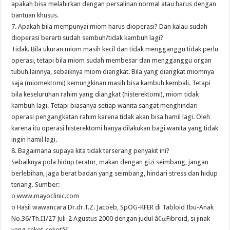
apakah bisa melahirkan dengan persalinan normal atau harus dengan
bantuan khusus.
7. Apakah bila mempunyai miom harus dioperasi? Dan kalau sudah
dioperasi berarti sudah sembuh/tidak kambuh lagi?
Tidak. Bila ukuran miom masih kecil dan tidak mengganggu tidak perlu
operasi, tetapi bila miom sudah membesar dan mengganggu organ
tubuh lainnya, sebaiknya miom diangkat. Bila yang diangkat miomnya
saja (miomektomi) kemungkinan masih bisa kambuh kembali. Tetapi
bila keseluruhan rahim yang diangkat (histerektomi), miom tidak
kambuh lagi. Tetapi biasanya setiap wanita sangat menghindari
operasi pengangkatan rahim karena tidak akan bisa hamil lagi. Oleh
karena itu operasi histerektomi hanya dilakukan bagi wanita yang tidak
ingin hamil lagi.
8. Bagaimana supaya kita tidak terserang penyakit ini?
Sebaiknya pola hidup teratur, makan dengan gizi seimbang, jangan
berlebihan, jaga berat badan yang seimbang, hindari stress dan hidup
tenang. Sumber:
o www.mayoclinic.com
o Hasil wawancara Dr.dr.T.Z. Jacoeb, SpOG-KFER di Tabloid Ibu-Anak
No.36/Th.II/27 Juli-2 Agustus 2000 dengan judul â€œFibroid, si jinak
yang cekot-cekotâ€