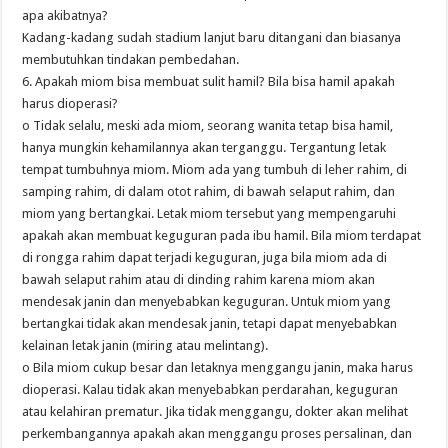
apa akibatnya?
Kadang-kadang sudah stadium lanjut baru ditangani dan biasanya
membutuhkan tindakan pembedahan.
6. Apakah miom bisa membuat sulit hamil? Bila bisa hamil apakah
harus dioperasi?
o Tidak selalu, meski ada miom, seorang wanita tetap bisa hamil,
hanya mungkin kehamilannya akan terganggu. Tergantung letak
tempat tumbuhnya miom. Miom ada yang tumbuh di leher rahim, di
samping rahim, di dalam otot rahim, di bawah selaput rahim, dan
miom yang bertangkai. Letak miom tersebut yang mempengaruhi
apakah akan membuat keguguran pada ibu hamil. Bila miom terdapat
di rongga rahim dapat terjadi keguguran, juga bila miom ada di
bawah selaput rahim atau di dinding rahim karena miom akan
mendesak janin dan menyebabkan keguguran. Untuk miom yang
bertangkai tidak akan mendesak janin, tetapi dapat menyebabkan
kelainan letak janin (miring atau melintang).
o Bila miom cukup besar dan letaknya menggangu janin, maka harus
dioperasi. Kalau tidak akan menyebabkan perdarahan, keguguran
atau kelahiran prematur. Jika tidak menggangu, dokter akan melihat
perkembangannya apakah akan menggangu proses persalinan, dan