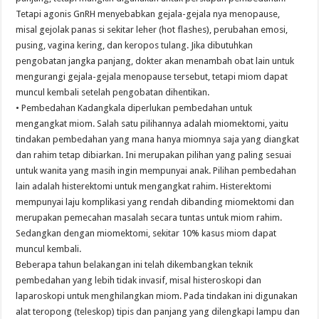
Tetapi agonis GnRH menyebabkan gejala-gejala nya menopause,
misal gejolak panas si sekitar leher (hot flashes), perubahan emosi,
pusing, vagina kering, dan keropos tulang. Jika dibutuhkan
pengobatan jangka panjang, dokter akan menambah obat lain untuk
mengurangi gejala-gejala menopause tersebut, tetapi miom dapat
muncul kembali setelah pengobatan dihentikan.
• Pembedahan Kadangkala diperlukan pembedahan untuk
mengangkat miom. Salah satu pilihannya adalah miomektomi, yaitu
tindakan pembedahan yang mana hanya miomnya saja yang diangkat
dan rahim tetap dibiarkan. Ini merupakan pilihan yang paling sesuai
untuk wanita yang masih ingin mempunyai anak. Pilihan pembedahan
lain adalah histerektomi untuk mengangkat rahim. Histerektomi
mempunyai laju komplikasi yang rendah dibanding miomektomi dan
merupakan pemecahan masalah secara tuntas untuk miom rahim.
Sedangkan dengan miomektomi, sekitar 10% kasus miom dapat
muncul kembali.
Beberapa tahun belakangan ini telah dikembangkan teknik
pembedahan yang lebih tidak invasif, misal histeroskopi dan
laparoskopi untuk menghilangkan miom. Pada tindakan ini digunakan
alat teropong (teleskop) tipis dan panjang yang dilengkapi lampu dan