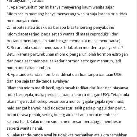
Pertanyaan – Jawaban
1. Apa penyakit miom ini hanya menyerang kaum wanita saja?
Miom rahim memang hanya menyerang wanita saja karena pria tidak
mempunyai rahim.
2. Terbatas atau tidak usia berapa bisa terserang penyakit ini?
Miom dapat terjadi pada setiap wanita di masa reproduksi (dari
pertama mendapatkan haid hingga memasuki masa menopause).
3. Berarti bila sudah menopause tidak akan menderita penyakit ini?
Betul, karena pertumbuhan miom dipengaruhi oleh hormon estrogen
dan pada saat menopause kadar hormon estrogen menurun, jadi
miom tidak akan tumbuh.
4. Apa tanda-tanda miom bisa dilihat dari luar tanpa bantuan USG,
dan apa saja tanda-tanda awalnya?
Bilamana miom masih kecil, agak susah terlihat dari luar dan biasanya
tidak bergejala, maka perlu alat bantu seperti dengan USG. Tetapi bila
ukurannya sudah cukup besar baru muncul gejala-gejala nyeri haid,
haid sangat banyak, haid tidak teratur, sakit pada pinggul dan perut,
perut terasa penuh, sering buang air kecil atau perut membesar
selama haid. Kalau miom sudah membesar, perut juga membesar
seperti wanita hamil.
5. Kalau tanda-tanda awal itu tidak kita perhatikan atau kita remehkan