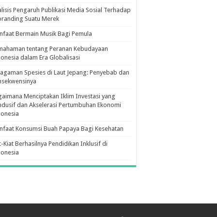
lisis Pengaruh Publikasi Media Sosial Terhadap
branding Suatu Merek
faat Bermain Musik Bagi Pemula
mahaman tentang Peranan Kebudayaan
onesia dalam Era Globalisasi
agaman Spesies di Laut Jepang: Penyebab dan
nsekwensinya
aimana Menciptakan Iklim Investasi yang
dusif dan Akselerasi Pertumbuhan Ekonomi
donesia
nfaat Konsumsi Buah Papaya Bagi Kesehatan
t-Kiat Berhasilnya Pendidikan Inklusif di
donesia