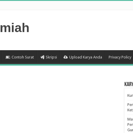
lmiah
Contoh Surat
Skripsi
Upload Karya Anda
Privacy Policy
Kar
Kum
Pen
Ke
Man
Pen
Gu