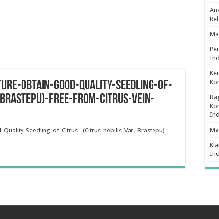
Ana
Re
Man
Pe
Ind
Ker
Ko
ture-Obtain-Good-Quality-Seedling-of-
-Brastepu)-Free-From-Citrus-Vein-
Bag
Kon
In
Ma
uality-Seedling-of-Citrus--(Citrus-nobilis-Var.-Brastepu)-
Kia
In