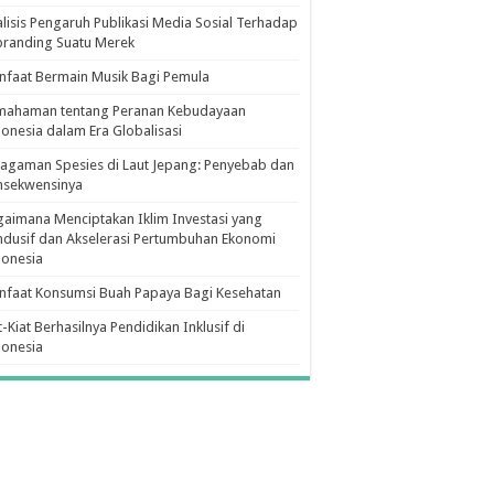
lisis Pengaruh Publikasi Media Sosial Terhadap
branding Suatu Merek
faat Bermain Musik Bagi Pemula
mahaman tentang Peranan Kebudayaan
onesia dalam Era Globalisasi
agaman Spesies di Laut Jepang: Penyebab dan
nsekwensinya
aimana Menciptakan Iklim Investasi yang
dusif dan Akselerasi Pertumbuhan Ekonomi
donesia
nfaat Konsumsi Buah Papaya Bagi Kesehatan
t-Kiat Berhasilnya Pendidikan Inklusif di
donesia