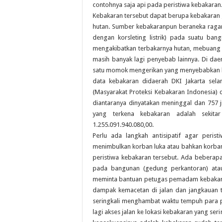
contohnya saja api pada peristiwa kebakaran
Kebakaran tersebut dapat berupa kebakaran
hutan. Sumber kebakaranpun beraneka ragam,
dengan korsleting listrik) pada suatu ba
mengakibatkan terbakarnya hutan, mebuang
masih banyak lagi penyebab lainnya. Di dae
satu momok mengerikan yang menyebabkan ke
data kebakaran didaerah DKI Jakarta sel
(Masyarakat Proteksi Kebakaran Indonesia) d
diantaranya dinyatakan meninggal dan 757 j
yang terkena kebakaran adalah sekita
1.255.091.940.080,00.
Perlu ada langkah antisipatif agar peris
menimbulkan korban luka atau bahkan korban 
peristiwa kebakaran tersebut. Ada beberapa
pada bangunan (gedung perkantoran) at
meminta bantuan petugas pemadam kebakaran.
dampak kemacetan di jalan dan jangkauan 
seringkali menghambat waktu tempuh para p
lagi akses jalan ke lokasi kebakaran yang se