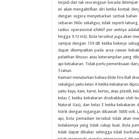
terjadi dan tak seorangpun berada ditempat
ini akan mengaktifkan diri ketika kontak d
dengan segera menyebarkan serbuk bahan k
sebaran 360o sekaligus, tidak seperti tabun
radius operasional efektif per unitnya adal
hingga 9.13 m3). Bola tersebut juga akan me
sampai dengan 139 dB ketika bekerja sebagai
dapat ditempatkan pada area rawan kebakara
pelatihan khusus atau keterampilan yang di
api kebakaran. Tidak perlu pemeriksaan dan
5 tahun.
Kaimart menuturkan bahwa Elide Fire Ball d
sekaligus yaitu kelas A ketika kebakaran dip
yaitu kayu, kain, karet, kertas, atau plastik,
kelas C ketika kebakaran disebabkan oleh l
Natural Gas), dan kelas E ketika kebakaran
listrik dengan tegangan dibawah 5000 volt. La
api, bola pemadam tersebut tidak akan meru
ledakannya yang tidak cukup kuat. Bola 
tidak dapat dibakar sehingga tidak berbahay
telah memenuhi standar internasional dibawa