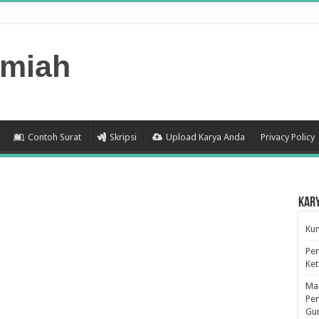
lmiah
Contoh Surat
Skripsi
Upload Karya Anda
Privacy Policy
Kar
Kum
Pen
Ke
Man
Pen
Gu