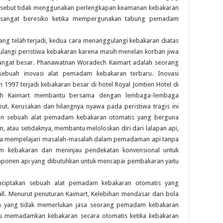
ersebut tidak menggunakan perlengkapan keamanan kebakaran
ga sangat beresiko ketika mempergunakan tabung pemadam
ng telah terjadi, kedua cara menanggulangi kebakaran diatas
angi peristiwa kebakaran karena masih menelan korban jiwa
sangat besar. Phanawatnan Woradech Kaimart adalah seorang
ebuah inovasi alat pemadam kebakaran terbaru. Inovasi
 1997 terjadi kebakaran besar di hotel Royal Jomtien Hotel di
dech Kaimart membantu bersama dengan lembaga-lembaga
ut. Kerusakan dan hilangnya nyawa pada peristiwa tragis ini
an sebuah alat pemadam kebakaran otomatis yang berguna
atau setidaknya, membantu meloloskan diri dari lalapan api,
Dia mempelajari masalah-masalah dalam pemadaman api tanpa
am kebakaran dan meninjau pendekatan konvensional untuk
mponen api yang dibutuhkan untuk mencapai pembakaran yaitu
 menciptakan sebuah alat pemadam kebakaran otomatis yang
all. Menurut penuturan Kaimart, Kelebihan mendasar dari bola
 yang tidak memerlukan jasa seorang pemadam kebakaran
mpu memadamkan kebakaran secara otomatis ketika kebakaran