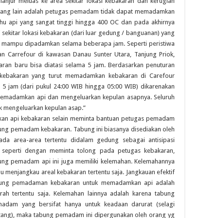
anjur meluas ke area sekitar lokasi kebakaran dan kerugian
 yang lain adalah petugas pemadam tidak dapat memadamkan
hu api yang sangat tinggi hingga 400 OC dan pada akhirnya
kitar lokasi kebakaran (dari luar gedung / banguanan) yang
u mampu dipadamkan selama beberapa jam. Seperti peristiwa
an Carrefour di kawasan Danau Sunter Utara, Tanjung Priok,
aran baru bisa diatasi selama 5 jam. Berdasarkan penuturan
kebakaran yang turut memadamkan kebakaran di Carefour
a 5 jam (dari pukul 24:00 WIB hingga 05:00 WIB) dikarenakan
k memadamkan api dan mengeluarkan kepulan asapnya. Seluruh
uk mengeluarkan kepulan asap.”
an api kebakaran selain meminta bantuan petugas pemadam
ng pemadam kebakaran. Tabung ini biasanya disediakan oleh
da area-area tertentu didalam gedung sebagai antisipasi
 seperti dengan meminta tolong pada petugas kebakaran,
 pemadam api ini juga memiliki kelemahan. Kelemahannya
menjangkau areal kebakaran tertentu saja. Jangkauan efektif
ung pemadaman kebakaran untuk memadamkan api adalah
ah tertentu saja. Kelemahan lainnya adalah karena tabung
dam yang bersifat hanya untuk keadaan darurat (selagi
ng), maka tabung pemadam ini dipergunakan oleh orang yg