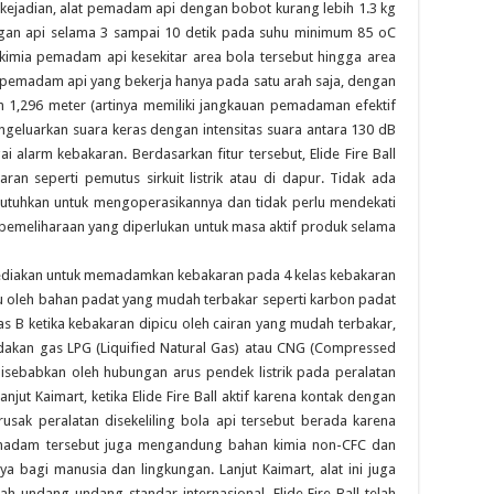
 kejadian, alat pemadam api dengan bobot kurang lebih 1.3 kg
engan api selama 3 sampai 10 detik pada suhu minimum 85 oC
imia pemadam api kesekitar area bola tersebut hingga area
g pemadam api yang bekerja hanya pada satu arah saja, dengan
ah 1,296 meter (artinya memiliki jangkauan pemadaman efektif
ngeluarkan suara keras dengan intensitas suara antara 130 dB
 alarm kebakaran. Berdasarkan fitur tersebut, Elide Fire Ball
n seperti pemutus sirkuit listrik atau di dapur. Tidak ada
butuhkan untuk mengoperasikannya dan tidak perlu mendekati
 pemeliharaan yang diperlukan untuk masa aktif produk selama
isediakan untuk memadamkan kebakaran pada 4 kelas kebakaran
icu oleh bahan padat yang mudah terbakar seperti karbon padat
 kelas B ketika kebakaran dipicu oleh cairan yang mudah terbakar,
edakan gas LPG (Liquified Natural Gas) atau CNG (Compressed
 disebabkan oleh hubungan arus pendek listrik pada peralatan
njut Kaimart, ketika Elide Fire Ball aktif karena kontak dengan
sak peralatan disekeliling bola api tersebut berada karena
pemadam tersebut juga mengandung bahan kimia non-CFC dan
a bagi manusia dan lingkungan. Lanjut Kaimart, alat ini juga
h undang-undang standar internasional. Elide Fire Ball telah