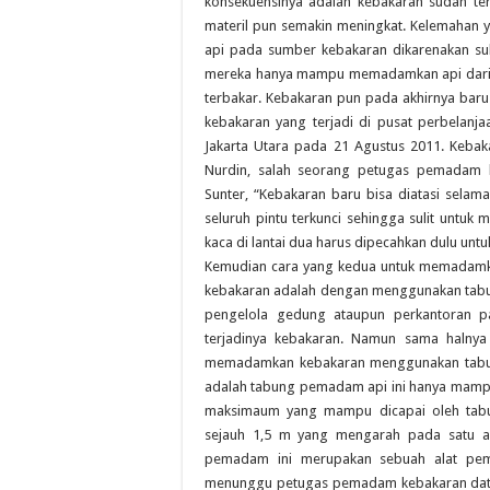
konsekuensinya adalah kebakaran sudah terl
materil pun semakin meningkat. Kelemahan
api pada sumber kebakaran dikarenakan su
mereka hanya mampu memadamkan api dari se
terbakar. Kebakaran pun pada akhirnya bar
kebakaran yang terjadi di pusat perbelanja
Jakarta Utara pada 21 Agustus 2011. Kebak
Nurdin, salah seorang petugas pemadam 
Sunter, “Kebakaran baru bisa diatasi selam
seluruh pintu terkunci sehingga sulit untu
kaca di lantai dua harus dipecahkan dulu unt
Kemudian cara yang kedua untuk memadamk
kebakaran adalah dengan menggunakan tabu
pengelola gedung ataupun perkantoran pa
terjadinya kebakaran. Namun sama halnya
memadamkan kebakaran menggunakan tabung
adalah tabung pemadam api ini hanya mampu 
maksimaum yang mampu dicapai oleh tab
sejauh 1,5 m yang mengarah pada satu ar
pemadam ini merupakan sebuah alat pema
menunggu petugas pemadam kebakaran data