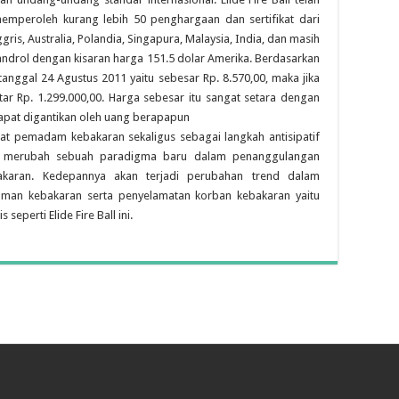
mperoleh kurang lebih 50 penghargaan dan sertifikat dari
gris, Australia, Polandia, Singapura, Malaysia, India, dan masih
ibandrol dengan kisaran harga 151.5 dolar Amerika. Berdasarkan
rtanggal 24 Agustus 2011 yaitu sebesar Rp. 8.570,00, maka jika
itar Rp. 1.299.000,00. Harga sebesar itu sangat setara dengan
apat digantikan oleh uang berapapun
alat pemadam kebakaran sekaligus sebagai langkah antisipatif
ah merubah sebuah paradigma baru dalam penanggulangan
karan. Kedepannya akan terjadi perubahan trend dalam
an kebakaran serta penyelamatan korban kebakaran yaitu
eperti Elide Fire Ball ini.