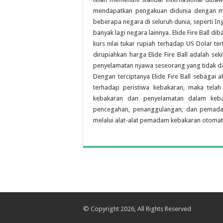
mendapatkan pengakuan didunia dengan me
beberapa negara di seluruh dunia, seperti Ing
banyak lagi negara lainnya. Elide Fire Ball d
kurs nilai tukar rupiah terhadap US Dolar te
dirupiahkan harga Elide Fire Ball adalah sek
penyelamatan nyawa seseorang yang tidak d
Dengan terciptanya Elide Fire Ball sebagai 
terhadap peristiwa kebakaran, maka tel
kebakaran dan penyelamatan dalam keba
pencegahan, penanggulangan, dan pemadam
melalui alat-alat pemadam kebakaran otomatis s
© Copyright 2026, All Rights Reserved