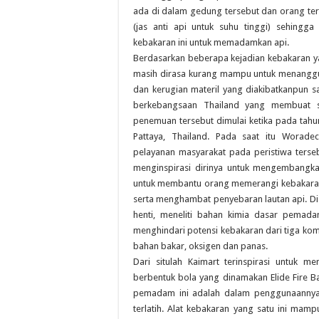
ada di dalam gedung tersebut dan orang t
(jas anti api untuk suhu tinggi) sehing
kebakaran ini untuk memadamkan api.
Berdasarkan beberapa kejadian kebakaran ya
masih dirasa kurang mampu untuk menanggul
dan kerugian materil yang diakibatkanpun 
berkebangsaan Thailand yang membuat s
penemuan tersebut dimulai ketika pada tahun
Pattaya, Thailand. Pada saat itu Wora
pelayanan masyarakat pada peristiwa terseb
menginspirasi dirinya untuk mengembangk
untuk membantu orang memerangi kebakaran, 
serta menghambat penyebaran lautan api. 
henti, meneliti bahan kimia dasar pemad
menghindari potensi kebakaran dari tiga ko
bahan bakar, oksigen dan panas.
Dari situlah Kaimart terinspirasi untuk
berbentuk bola yang dinamakan Elide Fire B
pemadam ini adalah dalam penggunaannya
terlatih. Alat kebakaran yang satu ini ma