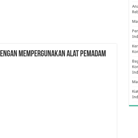
Ana
Re
Man
Pe
Ind
Ker
Ko
dengan Mempergunakan Alat Pemadam
Bag
Kon
In
Ma
Kia
In