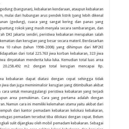
.
 gedung (bangunan), kebakaran kendaraan, ataupun kebakaran
 mulai dari hubungan arus pendek listrik (yang lebih dikenal
ngunan (gedung), cuaca yang sangat kering dan panas yang
 puntung rokok yang masih menyala secara sembarangan, dan
rah DKI Jakarta sendiri, peristiwa kebakaran merupakan salah
matian dan kerugian yang besar secara materil. Berdasarkan
ama 10 rahun (tahun 1998-2008) yang dihimpun dari MP2KI
idapatkan dari total 225.763 jiwa korban kebakaran, 323 jiwa
iwa dinyatakan menderita luka-luka. Kemudian total luas area
r 20.258.492 m2 dengan total kerugian mencapai Rp.
tiwa kebakaran dapat diatasi dengan cepat sehingga tidak
jiwa dan juga meminimalisir kerugian yang ditimbulkan akibat
 cara untuk menanggulangi peristiwa kebakaran yang terjadi
aupun area pemukiman. Cara yang pertama adalah dengan
 Namun cara ini memiliki kelemahan utama yaitu akibat dari
tempuh dari kantor pemadam kebakaran kelokasi kebakaran,
etugas pemadam tersebut tiba dilokasi dengan cepat. Belum
ringkali sulit dijangkau oleh mobil pemadam kebakaran. Sebagai