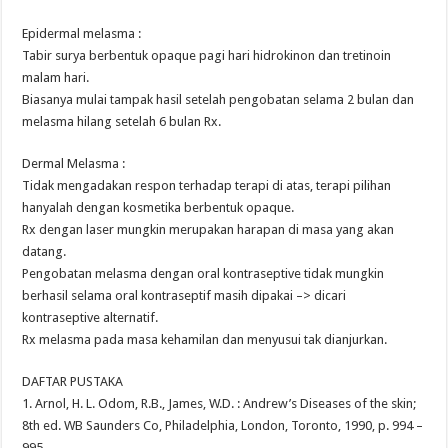
Epidermal melasma :
Tabir surya berbentuk opaque pagi hari hidrokinon dan tretinoin
malam hari.
Biasanya mulai tampak hasil setelah pengobatan selama 2 bulan dan
melasma hilang setelah 6 bulan Rx.
Dermal Melasma :
Tidak mengadakan respon terhadap terapi di atas, terapi pilihan
hanyalah dengan kosmetika berbentuk opaque.
Rx dengan laser mungkin merupakan harapan di masa yang akan
datang.
Pengobatan melasma dengan oral kontraseptive tidak mungkin
berhasil selama oral kontraseptif masih dipakai –> dicari
kontraseptive alternatif.
Rx melasma pada masa kehamilan dan menyusui tak dianjurkan.
DAFTAR PUSTAKA
1. Arnol, H. L. Odom, R.B., James, W.D. : Andrew’s Diseases of the skin;
8th ed. WB Saunders Co, Philadelphia, London, Toronto, 1990, p. 994 –
995.