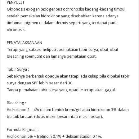
PENYULIT
Okronosis exogen (exogenous ochronosis) kadang-kadang timbul
setelah pemakaian hidrokinon yang disebabkan karena adanya
timbunan pigmen di dalam dermis seperti yang terdapat pada
okronosis.
PENATALAKSANAAN
Terapi yang sukses meliputi : pemakaian tabir surya, obat-obat
bleaching (pemutih) dan lamanya pemakaian obat.
Tabir Surya :
Sebaiknya berbentuk opaque akan tetapi ada cukup bila dipakai tabir
surya dengan SPF lebih besar dari 30.
Tanpa pemakaian tabir surya yang opaque terapi akan gagal.
Bleaching :
Hidrokinon 2 – 4% dalam bentuk krem/gel atau hidrokinon 3% dalam
bentuk larutan. (dosis makin besar iritasi makin besar).
Formula Kligman :
Hidrokinon 5% + tretinoin 0,1% + deksametason 0,1%.