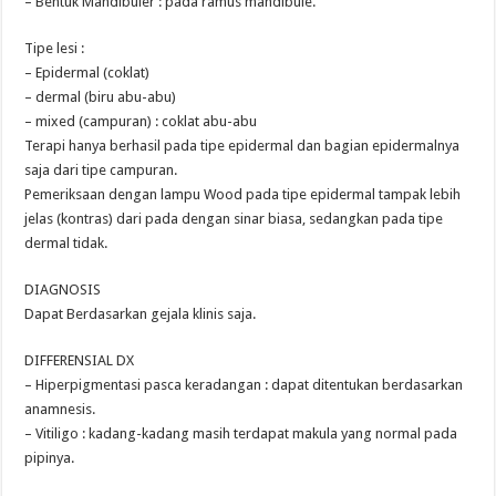
– Bentuk Mandibuler : pada ramus mandibule.
Tipe lesi :
– Epidermal (coklat)
– dermal (biru abu-abu)
– mixed (campuran) : coklat abu-abu
Terapi hanya berhasil pada tipe epidermal dan bagian epidermalnya
saja dari tipe campuran.
Pemeriksaan dengan lampu Wood pada tipe epidermal tampak lebih
jelas (kontras) dari pada dengan sinar biasa, sedangkan pada tipe
dermal tidak.
DIAGNOSIS
Dapat Berdasarkan gejala klinis saja.
DIFFERENSIAL DX
– Hiperpigmentasi pasca keradangan : dapat ditentukan berdasarkan
anamnesis.
– Vitiligo : kadang-kadang masih terdapat makula yang normal pada
pipinya.