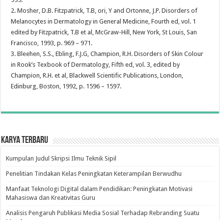
2. Mosher, D.B. Fitzpatrick, T.B, ori, Y and Ortonne, J.P. Disorders of
Melanocytes in Dermatology in General Medicine, Fourth ed, vol. 1
edited by Fitzpatrick, T.B et al, McGraw-Hill, New York, St Louis, San
Francisco, 1993, p. 969 – 971.
3. Bleehen, S.S., Ebling, F.J.G, Champion, R.H. Disorders of Skin Colour
in Rook’s Texbook of Dermatology, Fifth ed, vol. 3, edited by
Champion, R.H. et al, Blackwell Scientific Publications, London,
Edinburg, Boston, 1992, p. 1596 – 1597.
Karya Terbaru
Kumpulan Judul Skripsi Ilmu Teknik Sipil
Penelitian Tindakan Kelas Peningkatan Keterampilan Berwudhu
Manfaat Teknologi Digital dalam Pendidikan: Peningkatan Motivasi
Mahasiswa dan Kreativitas Guru
Analisis Pengaruh Publikasi Media Sosial Terhadap Rebranding Suatu