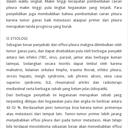
dalam waktu singkat. Makin tinggi kecepatan pembentukan cairan
pleura makin tinggi pula tingkat kegawatan yang terjadi. Para
penyelidikan juga membuktikan bahwa pembentukan cairan pleura
karena tumor ganas baik metastasis ataupun primer dari pleura
merupakan tanda prognosa yang buruk.
II. ETIOLOGI
Sebagian besar penyebab dari effusi pleura maligna ditimbulkan oleh
tumor ganas paru, dan dapat disebabkan pula oleh berbagai penyakit
antara lain infeksi (TBC, virus, parasit, jamur atau berbagai kuman
lainnya). Sedangkan secara teoritis dapat timbul oleh karena
malnutrisi, kelainan sirkulasi limphe, trauma thorak, infeksi pleura,
sirosis hepatis, meigh syndrome, sub phrenic abses, vena cava
superior syndrome, SLE, rheumatoid artritis dan radioterapi
mediastinal serta berbagai sebab yang belum jelas (idiopatik).
Dari berbagai penyebab ini keganasan merupakan sebab yang
terpenting ditinjau dari kegawatan paru dan angka ini berkisar antara
43-52 %. Berdasarkan jenis tumornya bisa karena tumor primernya
atau metastasis dari tempat lain. Tumor-tumor primer lebih jarang
menyebabkan effusi pleura dari pada tumor metastasis. Akan tetapi
bila terdapat mesotelioma sebagian besar akan menyebabkan effusi