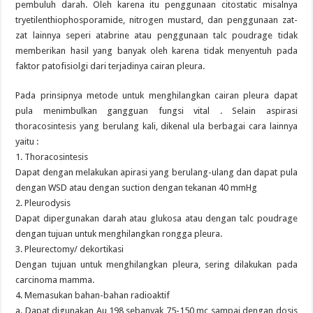
pembuluh darah. Oleh karena itu penggunaan citostatic misalnya
tryetilenthiophosporamide, nitrogen mustard, dan penggunaan zat-
zat lainnya seperi atabrine atau penggunaan talc poudrage tidak
memberikan hasil yang banyak oleh karena tidak menyentuh pada
faktor patofisiolgi dari terjadinya cairan pleura.
Pada prinsipnya metode untuk menghilangkan cairan pleura dapat
pula menimbulkan gangguan fungsi vital . Selain aspirasi
thoracosintesis yang berulang kali, dikenal ula berbagai cara lainnya
yaitu :
1. Thoracosintesis
Dapat dengan melakukan apirasi yang berulang-ulang dan dapat pula
dengan WSD atau dengan suction dengan tekanan 40 mmHg
2. Pleurodysis
Dapat dipergunakan darah atau glukosa atau dengan talc poudrage
dengan tujuan untuk menghilangkan rongga pleura.
3. Pleurectomy/ dekortikasi
Dengan tujuan untuk menghilangkan pleura, sering dilakukan pada
carcinoma mamma.
4. Memasukan bahan-bahan radioaktif
a. Dapat digunakan Au 198 sebanyak 75-150 mc sampai dengan dosis