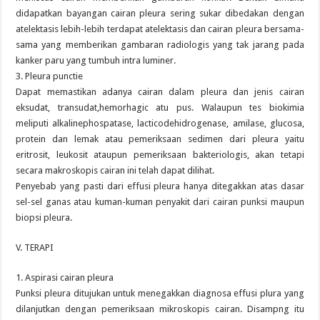
didapatkan bayangan cairan pleura sering sukar dibedakan dengan
atelektasis lebih-lebih terdapat atelektasis dan cairan pleura bersama-
sama yang memberikan gambaran radiologis yang tak jarang pada
kanker paru yang tumbuh intra luminer.
3. Pleura punctie
Dapat memastikan adanya cairan dalam pleura dan jenis cairan
eksudat, transudat,hemorhagic atu pus. Walaupun tes biokimia
meliputi alkalinephospatase, lacticodehidrogenase, amilase, glucosa,
protein dan lemak atau pemeriksaan sedimen dari pleura yaitu
eritrosit, leukosit ataupun pemeriksaan bakteriologis, akan tetapi
secara makroskopis cairan ini telah dapat dilihat.
Penyebab yang pasti dari effusi pleura hanya ditegakkan atas dasar
sel-sel ganas atau kuman-kuman penyakit dari cairan punksi maupun
biopsi pleura.
V. TERAPI
1. Aspirasi cairan pleura
Punksi pleura ditujukan untuk menegakkan diagnosa effusi plura yang
dilanjutkan dengan pemeriksaan mikroskopis cairan. Disampng itu