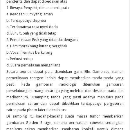
penderita dan dapat dibedakan atas
1. Riwayat Penyakit, dimana terdapat :
a. Keadaan uum yang lemah
b. Terdapatnya dispneu
c. Terdapatnya rasa nyeri dada
d. Suhu tubuh yang tidak tetap
2. Pemeriksaan Fisik yang ditandai dengan :
a. Hemithorak yang kurang bergerak
b. Vocal fremitus berkurang
c. Perkusi redup
d. Suara pernafasan menghilang
Secara teoritis dapat pula ditentukan garis Ellis Damoiseu, namun
pemeriksaan rontgen laebih dapat memberikan tanda-tanda yang
pasti. Pada gambaran radiologis ditemukan gambaran
perselubungan, ruang antar iga yang melebar dan desakan pada alat
mediastinum. Disamping tanda yang pasti adanya meniskus pada
permukaan cairan dan dapat dibuktikan terdapatnya pergeseran
cairan pada photo lateral decubitus.
Di samping itu kadang-kadang suatu massa tumor memberikan
gambaran Golden S sign, dimana permukaan conveks sedangkan
meniscus cairan memberikan gambaran konkaf. Bentuk dimana