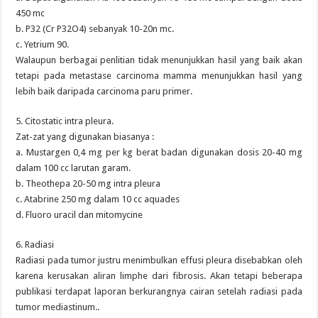
450 mc
b. P32 (Cr P32O4) sebanyak 10-20n mc.
c. Yetrium 90.
Walaupun berbagai penlitian tidak menunjukkan hasil yang baik akan
tetapi pada metastase carcinoma mamma menunjukkan hasil yang
lebih baik daripada carcinoma paru primer.
5. Citostatic intra pleura.
Zat-zat yang digunakan biasanya :
a. Mustargen 0,4 mg per kg berat badan digunakan dosis 20-40 mg
dalam 100 cc larutan garam.
b. Theothepa 20-50 mg intra pleura
c. Atabrine 250 mg dalam 10 cc aquades
d. Fluoro uracil dan mitomycine
6. Radiasi
Radiasi pada tumor justru menimbulkan effusi pleura disebabkan oleh
karena kerusakan aliran limphe dari fibrosis. Akan tetapi beberapa
publikasi terdapat laporan berkurangnya cairan setelah radiasi pada
tumor mediastinum..