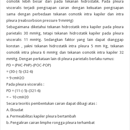
osmotik lebih besar dari pada tekanan hidrostatik. Pada pleura
visceralis terjadi pengisapan cairan dengan kekuatan pengisapan
sama dengan perbedaan tekanan osmotik intra kapiler dan intra
pleura (reabsorbsion pressure 9 mmHg)
Sebagaimana diketahui tekanan hidrostatik intra kapiler pada pleura
parietalis 30 mmHg, tetapi tekanan hidrostatik kapiler pada pleura
visceralis 11 mmHg. Sedangkan faktor yang lain dapat dianggap
konstan , yakni tekanan hidrostatik intra pleura 5 mm Hg, tekanan
osmotik intra pleura 6 mmHg dan tekanan osmotik intra kapiler 32
mmHg. Dengan perkataan lain di pleura parietalis berlaku rumus:
PD = (PHC-PHP)-(POC-POP)
= (30-(-5)-(32-6)
= 9 cmH2O
Pada pleura visceralis :
PD = (11-(-5)-(321-6)
= – 10 cmH20
Secara teoritis pembentukan cairan dapat dibagi atas :
A. Eksudat
a. Permeabilitas kapiler pleura bertambah
b. Pengaliran cairan limphe rongga pleura terhambat