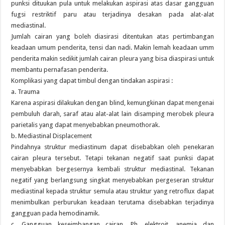
punksi dituukan pula untuk melakukan aspirasi atas dasar gangguan
fugsi restriktif paru atau terjadinya desakan pada alat-alat
mediastinal.
Jumlah cairan yang boleh diasirasi ditentukan atas pertimbangan
keadaan umum penderita, tensi dan nadi. Makin lemah keadaan umm
penderita makin sedikit jumlah cairan pleura yang bisa diaspirasi untuk
membantu pernafasan penderita.
Komplikasi yang dapat timbul dengan tindakan aspirasi :
a. Trauma
Karena aspirasi dilakukan dengan blind, kemungkinan dapat mengenai
pembuluh darah, saraf atau alat-alat lain disamping merobek pleura
parietalis yang dapat menyebabkan pneumothorak.
b. Mediastinal Displacement
Pindahnya struktur mediastinum dapat disebabkan oleh penekaran
cairan pleura tersebut. Tetapi tekanan negatif saat punksi dapat
menyebabkan bergesernya kembali struktur mediastinal. Tekanan
negatif yang berlangsung singkat menyebabkan pergeseran struktur
mediastinal kepada struktur semula atau struktur yang retroflux dapat
menimbulkan perburukan keadaan terutama disebabkan terjadinya
gangguan pada hemodinamik.
c. Gangguan keseimbangan cairan, Ph, elektroit, anemia dan