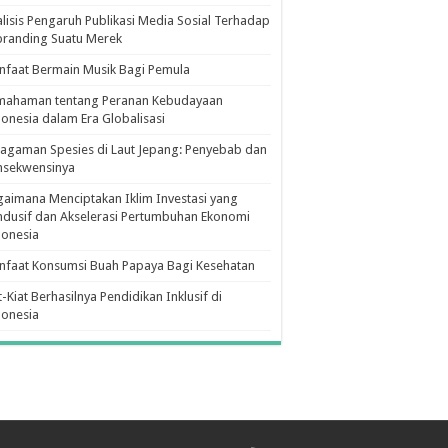
lisis Pengaruh Publikasi Media Sosial Terhadap
branding Suatu Merek
faat Bermain Musik Bagi Pemula
mahaman tentang Peranan Kebudayaan
onesia dalam Era Globalisasi
agaman Spesies di Laut Jepang: Penyebab dan
nsekwensinya
aimana Menciptakan Iklim Investasi yang
dusif dan Akselerasi Pertumbuhan Ekonomi
donesia
nfaat Konsumsi Buah Papaya Bagi Kesehatan
t-Kiat Berhasilnya Pendidikan Inklusif di
donesia