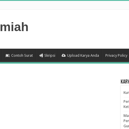
lmiah
Contoh Surat
Skripsi
Upload Karya Anda
Privacy Policy
Kar
Kum
Pen
Ke
Man
Pen
Gu