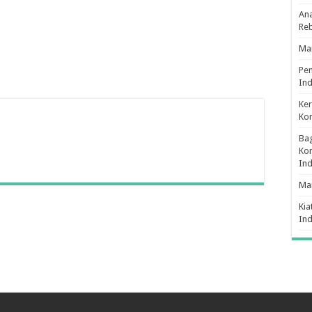
Ana
Re
Man
Pe
Ind
Ker
Ko
Bag
Kon
In
Ma
Kia
In