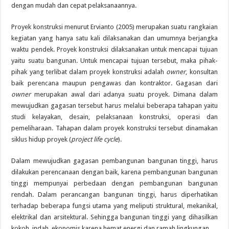
dengan mudah dan cepat pelaksanaannya.
Proyek konstruksi menurut Ervianto (2005) merupakan suatu rangkaian
kegiatan yang hanya satu kali dilaksanakan dan umumnya berjangka
waktu pendek. Proyek konstruksi dilaksanakan untuk mencapai tujuan
yaitu suatu bangunan. Untuk mencapai tujuan tersebut, maka pihak-
pihak yang terlibat dalam proyek konstruksi adalah
owner
, konsultan
baik perencana maupun pengawas dan kontraktor. Gagasan dari
owner
merupakan awal dari adanya suatu proyek. Dimana dalam
mewujudkan gagasan tersebut harus melalui beberapa tahapan yaitu
studi kelayakan, desain, pelaksanaan konstruksi, operasi dan
pemeliharaan. Tahapan dalam proyek konstruksi tersebut dinamakan
siklus hidup proyek (
project life cycle
).
Dalam mewujudkan gagasan pembangunan bangunan tinggi, harus
dilakukan perencanaan dengan baik, karena pembangunan bangunan
tinggi mempunyai perbedaan dengan pembangunan bangunan
rendah. Dalam perancangan bangunan tinggi, harus diperhatikan
terhadap beberapa fungsi utama yang meliputi struktural, mekanikal,
elektrikal dan arsitektural. Sehingga bangunan tinggi yang dihasilkan
kokoh, indah, ekonomis karena hemat energi dan ramah lingkungan.