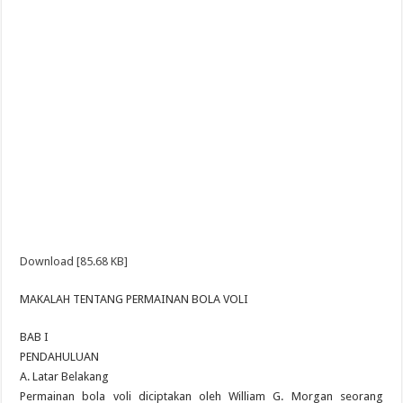
Download [85.68 KB]
MAKALAH TENTANG PERMAINAN BOLA VOLI
BAB I
PENDAHULUAN
A. Latar Belakang
Permainan bola voli diciptakan oleh William G. Morgan seorang