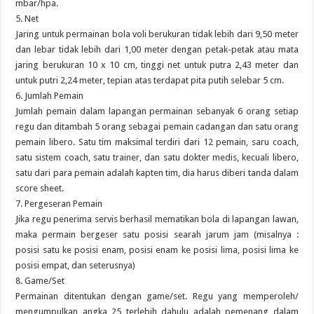
mbar/hpa.
5. Net
Jaring untuk permainan bola voli berukuran tidak lebih dari 9,50 meter
dan lebar tidak lebih dari 1,00 meter dengan petak-petak atau mata
jaring berukuran 10 x 10 cm, tinggi net untuk putra 2,43 meter dan
untuk putri 2,24 meter, tepian atas terdapat pita putih selebar 5 cm.
6. Jumlah Pemain
Jumlah pemain dalam lapangan permainan sebanyak 6 orang setiap
regu dan ditambah 5 orang sebagai pemain cadangan dan satu orang
pemain libero. Satu tim maksimal terdiri dari 12 pemain, saru coach,
satu sistem coach, satu trainer, dan satu dokter medis, kecuali libero,
satu dari para pemain adalah kapten tim, dia harus diberi tanda dalam
score sheet.
7. Pergeseran Pemain
Jika regu penerima servis berhasil mematikan bola di lapangan lawan,
maka permain bergeser satu posisi searah jarum jam (misalnya :
posisi satu ke posisi enam, posisi enam ke posisi lima, posisi lima ke
posisi empat, dan seterusnya)
8. Game/Set
Permainan ditentukan dengan game/set. Regu yang memperoleh/
mengumpulkan angka 25 terlebih dahulu adalah pemenang dalam