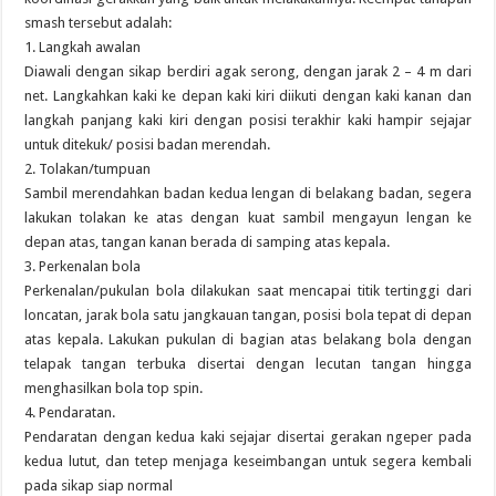
smash tersebut adalah:
1. Langkah awalan
Diawali dengan sikap berdiri agak serong, dengan jarak 2 – 4 m dari
net. Langkahkan kaki ke depan kaki kiri diikuti dengan kaki kanan dan
langkah panjang kaki kiri dengan posisi terakhir kaki hampir sejajar
untuk ditekuk/ posisi badan merendah.
2. Tolakan/tumpuan
Sambil merendahkan badan kedua lengan di belakang badan, segera
lakukan tolakan ke atas dengan kuat sambil mengayun lengan ke
depan atas, tangan kanan berada di samping atas kepala.
3. Perkenalan bola
Perkenalan/pukulan bola dilakukan saat mencapai titik tertinggi dari
loncatan, jarak bola satu jangkauan tangan, posisi bola tepat di depan
atas kepala. Lakukan pukulan di bagian atas belakang bola dengan
telapak tangan terbuka disertai dengan lecutan tangan hingga
menghasilkan bola top spin.
4. Pendaratan.
Pendaratan dengan kedua kaki sejajar disertai gerakan ngeper pada
kedua lutut, dan tetep menjaga keseimbangan untuk segera kembali
pada sikap siap normal