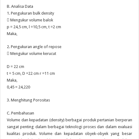
B. Analisa Data
1. Pengukuran bulk density
 Mengukur volume balok
p = 24,5 cm, l =10,5 cm, t =2 cm
Maka,
2. Pengukuran angle of repose
 Mengukur volume kerucut
D = 22 cm
t = 5 cm, D =22 cm r =11 cm
Maka,
0,45 = 24,220
3. Menghitung Porositas
C. Pembahasan
Volume dan kepadatan (density) berbagai produk pertanian berperan
sangat penting dalam berbagai teknologi proses dan dalam evaluasi
kualitas produk. Volume dan kepadatan obyek-obyek yang besar