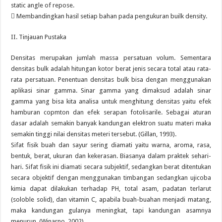
static angle of repose.
 Membandingkan hasil setiap bahan pada pengukuran builk density.
II. Tinjauan Pustaka
Densitas merupakan jumlah massa persatuan volum. Sementara
densitas bulk adalah hitungan kotor berat jenis secara total atau rata-
rata persatuan. Penentuan densitas bulk bisa dengan menggunakan
aplikasi sinar gamma. Sinar gamma yang dimaksud adalah sinar
gamma yang bisa kita analisa untuk menghitung densitas yaitu efek
hamburan copmton dan efek serapan fotolisarile. Sebagai aturan
dasar adalah semakin banyak kandungan elektron suatu materi maka
semakin tinggi nilai densitas meteri tersebut. (Gillan, 1993).
Sifat fisik buah dan sayur sering diamati yaitu warna, aroma, rasa,
bentuk, berat, ukuran dan kekerasan. Biasanya dalam praktek sehari-
hari. Sifat fisik ini diamati secara subjektif, sedangkan berat ditentukan
secara objektif dengan menggunakan timbangan sedangkan ujicoba
kimia dapat dilakukan terhadap PH, total asam, padatan terlarut
(soloble solid), dan vitamin C, apabila buah-buahan menjadi matang,
maka kandungan gulanya meningkat, tapi kandungan asamnya
menurun. (Winarno, 2002).