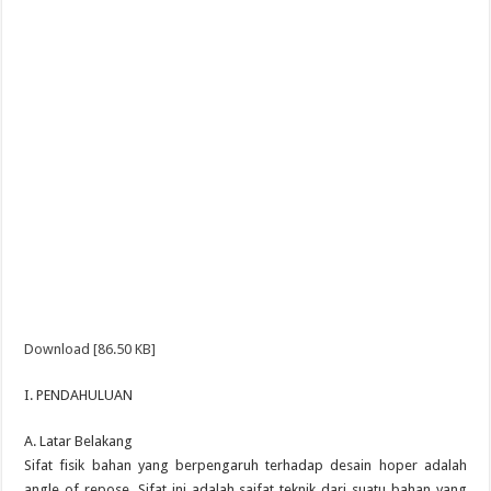
Download [86.50 KB]
I. PENDAHULUAN
A. Latar Belakang
Sifat fisik bahan yang berpengaruh terhadap desain hoper adalah
angle of repose. Sifat ini adalah saifat teknik dari suatu bahan yang