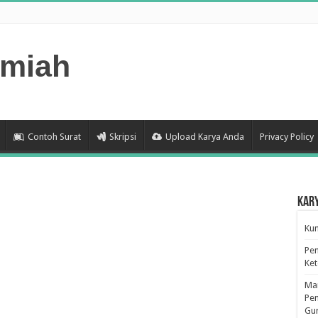
lmiah
Contoh Surat
Skripsi
Upload Karya Anda
Privacy Policy
Kar
Kum
Pen
Ke
Man
Pen
Gu