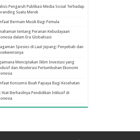
lisis Pengaruh Publikasi Media Sosial Terhadap
branding Suatu Merek
faat Bermain Musik Bagi Pemula
mahaman tentang Peranan Kebudayaan
onesia dalam Era Globalisasi
agaman Spesies di Laut Jepang: Penyebab dan
nsekwensinya
aimana Menciptakan Iklim Investasi yang
dusif dan Akselerasi Pertumbuhan Ekonomi
donesia
nfaat Konsumsi Buah Papaya Bagi Kesehatan
t-Kiat Berhasilnya Pendidikan Inklusif di
donesia