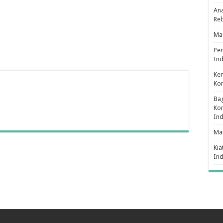
Ana
Re
Man
Pe
Ind
Ker
Ko
Bag
Kon
In
Ma
Kia
In