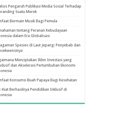
lisis Pengaruh Publikasi Media Sosial Terhadap
branding Suatu Merek
faat Bermain Musik Bagi Pemula
mahaman tentang Peranan Kebudayaan
onesia dalam Era Globalisasi
agaman Spesies di Laut Jepang: Penyebab dan
nsekwensinya
aimana Menciptakan Iklim Investasi yang
dusif dan Akselerasi Pertumbuhan Ekonomi
donesia
nfaat Konsumsi Buah Papaya Bagi Kesehatan
t-Kiat Berhasilnya Pendidikan Inklusif di
donesia