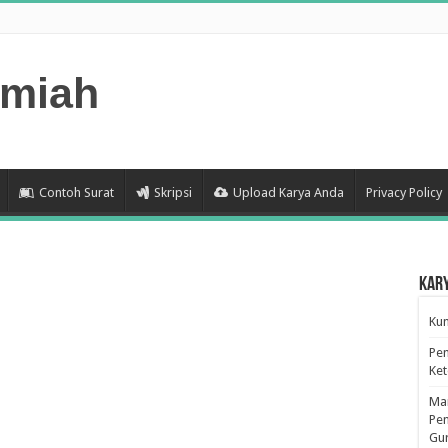
lmiah
Contoh Surat
Skripsi
Upload Karya Anda
Privacy Policy
Kar
Kum
Pen
Ke
Man
Pen
Gu