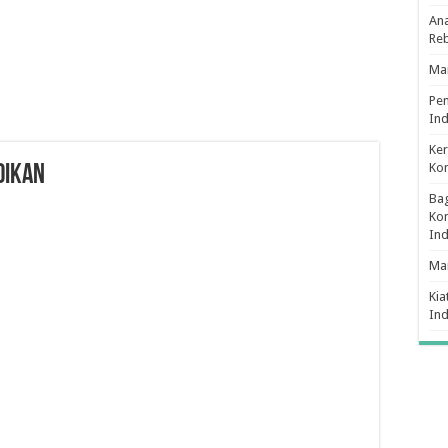
Ana
Re
Man
Pe
Ind
Ker
Ko
dikan
Bag
Kon
In
Ma
Kia
In