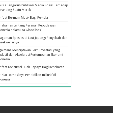
lisis Pengaruh Publikasi Media Sosial Terhadap
branding Suatu Merek
faat Bermain Musik Bagi Pemula
mahaman tentang Peranan Kebudayaan
onesia dalam Era Globalisasi
agaman Spesies di Laut Jepang: Penyebab dan
nsekwensinya
aimana Menciptakan Iklim Investasi yang
dusif dan Akselerasi Pertumbuhan Ekonomi
donesia
nfaat Konsumsi Buah Papaya Bagi Kesehatan
t-Kiat Berhasilnya Pendidikan Inklusif di
donesia