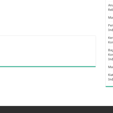
Ana
Re
Man
Pe
Ind
Ker
Ko
Bag
Kon
In
Ma
Kia
In