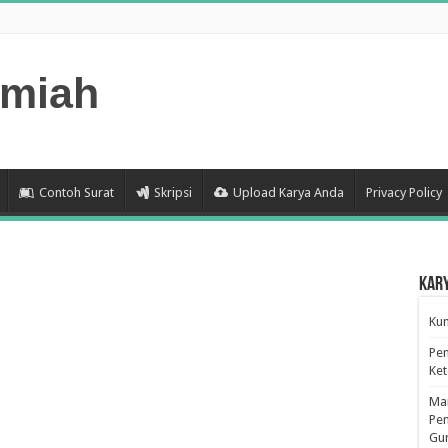
lmiah
Contoh Surat
Skripsi
Upload Karya Anda
Privacy Policy
Kar
Kum
Pen
Ke
Man
Pen
Gu